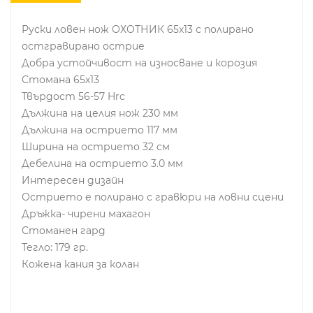
Руски ловен нож ОХОТНИК 65х13 с полирано
остгравирано острие
Добра устойчивост на износване и корозия
Стомана 65х13
Твърдост 56-57 Hrc
Дължина на целия нож 230 мм
Дължина на острието 117 мм
Ширина на острието 32 см
Дебелина на острието 3.0 мм
Интересен дизайн
Острието е полирано с гравюри на ловни сцени
Дръжка- чирени махагон
Стоманен гард
Тегло: 179 гр.
Кожена кания за колан