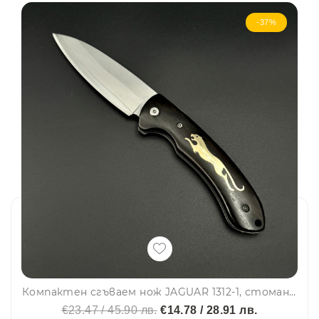
-37%
Компактен сгъваем нож JAGUAR 1312-1, стомана 420A, месинг и махагон
€23.47 / 45.90 лв.
€14.78 / 28.91 лв.