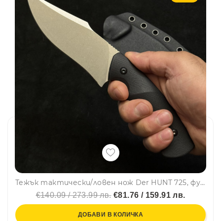
Тежък тактически/ловен нож Der HUNT 725, фултанг, стомана D2 , дръжка G10, тактическа кания KYDEX
€140.09 / 273.99 лв.
€81.76 / 159.91 лв.
ДОБАВИ В КОЛИЧКА