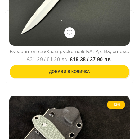
Елегантен сгъваем руски нож БЛЯДь 135, стомана 65х13, дръжка венге, калъф
€31.29 / 61.20 лв.
€19.38 / 37.90 лв.
ДОБАВИ В КОЛИЧКА
-42%