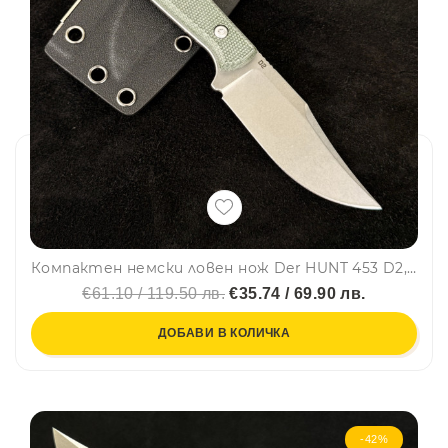
Компактен немски ловен нож Der HUNT 453 D2, фултанг, стомана D2, тактическа кания KYDEXс клипс
€61.10 / 119.50 лв.
€35.74 / 69.90 лв.
ДОБАВИ В КОЛИЧКА
-42%