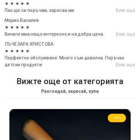
★ ★ ★ ★ ★
Пак ще си поръчам, харесва ми
Виж още
Марио Василев
★ ★ ★ ★ ★
Винаги има нещо интересно и на добра цена.
Виж още
ЛЪЧЕЗАРА ХРИСТОВА
★ ★ ★ ★ ★
Перфектно обслужване. Много съм доволна. Поръчах
детски продукти
Виж още
Вижте още от категорията
Разгледай, харесай, купи
-46%