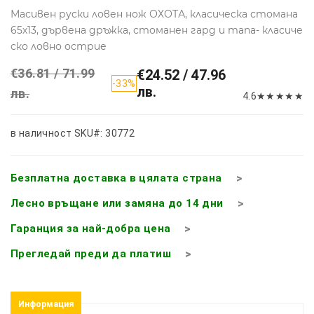
Масивен руски ловен нож ОХОТА, класическа стомана
65х13, дървена дръжка, стоманен гард и тапа- класиче
ско ловно острие
€36.81 / 71.99
€24.52 / 47.96
-33%
лв.
лв.
4.6
★
★
★
★
★
в наличност
SKU#: 30772
Безплатна доставка в цялата страна
Лесно връщане или замяна до 14 дни
Гаранция за най-добра цена
Прегледай преди да платиш
Информация