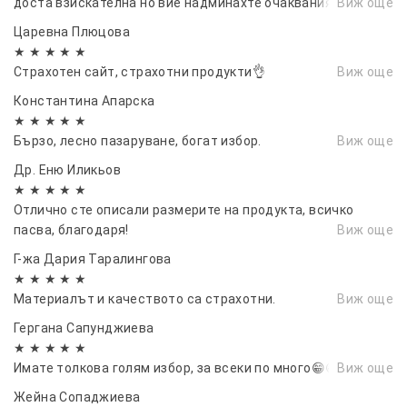
доста взискателна но вие надминахте очакванията ми.
Виж още
Царевна Плюцова
★ ★ ★ ★ ★
Страхотен сайт, страхотни продукти👌
Виж още
Константина Апарска
★ ★ ★ ★ ★
Бързо, лесно пазаруване, богат избор.
Виж още
Др. Еню Иликьов
★ ★ ★ ★ ★
Отлично сте описали размерите на продукта, всичко
пасва, благодаря!
Виж още
Г-жа Дария Таралингова
★ ★ ★ ★ ★
Материалът и качеството са страхотни.
Виж още
Гергана Сапунджиева
★ ★ ★ ★ ★
Имате толкова голям избор, за всеки по много😁😁😁
Виж още
Жейна Сопаджиева