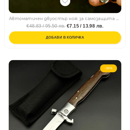
Автоматичен двуостър нож за самозащита BENCHMADE WHITE SKULL, стомана D2
€48.83 / 95.50 лв.
€7.15 / 13.98 лв.
ДОБАВИ В КОЛИЧКА
-38%