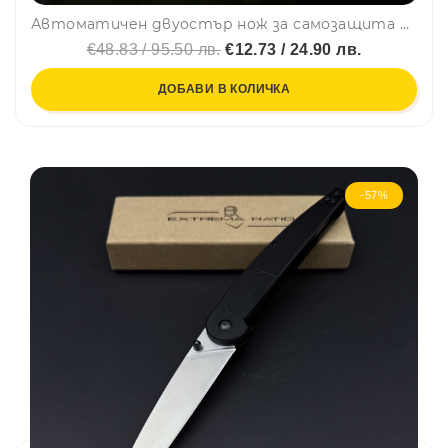
Автоматичен двуостър нож за самозащита BENCHMADE BLUE SKULL, стомана D2
€48.83 / 95.50 лв.
€12.73 / 24.90 лв.
ДОБАВИ В КОЛИЧКА
-57%