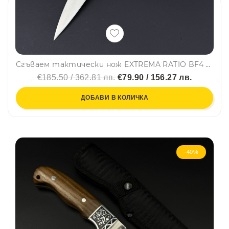
Сгъваем тактически нож EXTREMA RATIO BF4 R Satin, немска супер стомана BÖHLER N60, подаръчна кутия
€185.50 / 362.81 лв.
€79.90 / 156.27 лв.
ДОБАВИ В КОЛИЧКА
-40%