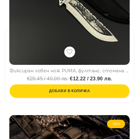
Фиксиран ловен нож PUMA, фултанг, стомана 65х13, гравирано острие и гард, дръжка орех, кания карбон-текстил
€20.45 / 40.00 лв.
€12.22 / 23.90 лв.
ДОБАВИ В КОЛИЧКА
-58%