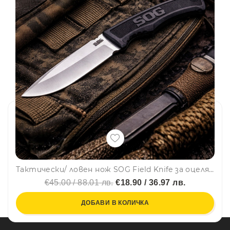
Тактически/ ловен нож SOG Field Knife за оцеляване, стомана 7Cr17MoV, тактическа кания, с помел за чупене на стъкла
€45.00 / 88.01 лв.
€18.90 / 36.97 лв.
ДОБАВИ В КОЛИЧКА