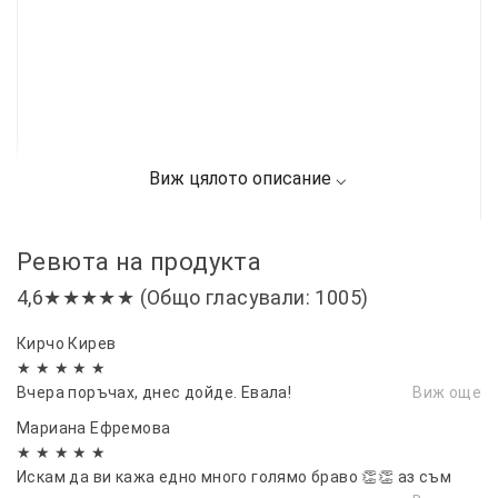
Ревюта на продукта
4,6★★★★★ (Общо гласували: 1005)
Кирчо Кирев
★ ★ ★ ★ ★
Вчера поръчах, днес дойде. Евала!
Виж още
Мариана Ефремова
★ ★ ★ ★ ★
Искам да ви кажа едно много голямо браво 👏👏 аз съм