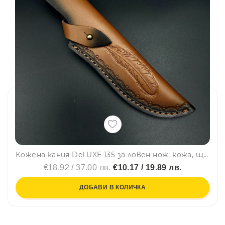
Кожена кания DeLUXE 135 за ловен нож: кожа, щампована, шита
€18.92 / 37.00 лв.
€10.17 / 19.89 лв.
ДОБАВИ В КОЛИЧКА