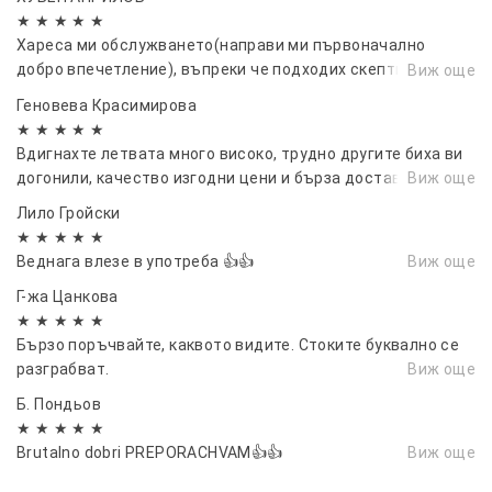
★ ★ ★ ★ ★
Хареса ми обслужването(направи ми първоначално
добро впечетление), въпреки че подходих скептично
Виж още
първоначално и мислех, че ще ме бавите с дни , както ми
Геновева Красимирова
се е случвало с други фирми ,бях УДИВЕН от бързото
★ ★ ★ ★ ★
получаване на стоката без съмнение пак ще поръчам
Вдигнахте летвата много високо, трудно другите биха ви
през вас !...
догонили, качество изгодни цени и бърза доставка.
Виж още
Лило Гройски
★ ★ ★ ★ ★
Веднага влезе в употреба 👍👍
Виж още
Г-жа Цанкова
★ ★ ★ ★ ★
Бързо поръчвайте, каквото видите. Стоките буквално се
разграбват.
Виж още
Б. Пондьов
★ ★ ★ ★ ★
Brutalno dobri PREPORACHVAM👍👍
Виж още