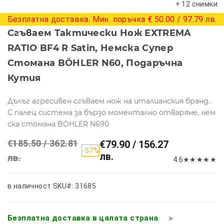
+ 12 снимки
Безплатна доставка. Мин. поръчка € 50.00 / 97.79 лв.
Сгъваем Тактически Нож EXTREMA
RATIO BF4 R Satin, Немска Супер
Стомана BÖHLER N60, Подаръчна
Кутия
Дълъг агресивен сгъваем нож на италианския бранд.
С палец система за бързо моментално отваряне, нем
ска стомана BÖHLER N690
€185.50 / 362.81
€79.90 / 156.27
-57%
лв.
лв.
4.6
★
★
★
★
★
в наличност
SKU#: 31685
Безплатна доставка в цялата страна