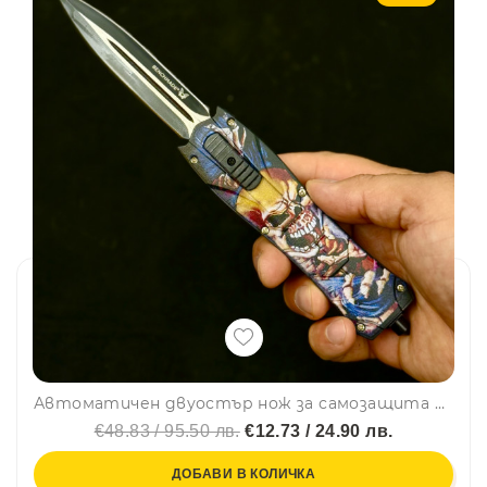
Автоматичен двуостър нож за самозащита BENCHMADE DEAD MAN SKULL, стомана D2
€48.83 / 95.50 лв.
€12.73 / 24.90 лв.
ДОБАВИ В КОЛИЧКА