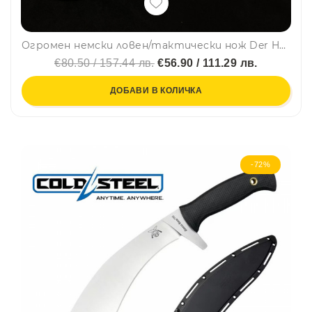
Огромен немски ловен/тактически нож Der HUNT 777 DOUBLE, фултанг стомана 5Cr13Mov, дръжка орех, кожена кания
€80.50 / 157.44 лв.
€56.90 / 111.29 лв.
ДОБАВИ В КОЛИЧКА
-72%