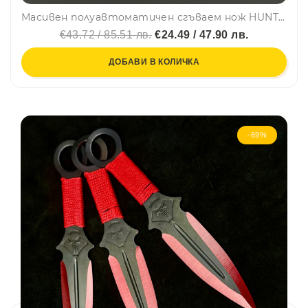
Масивен полуавтоматичен сгъваем нож HUNTER BL-152, стомана D2, дръжка G10
€43.72 / 85.51 лв.
€24.49 / 47.90 лв.
ДОБАВИ В КОЛИЧКА
-69%