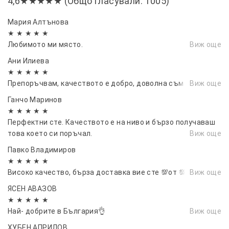
4,6★★★★★ (Общо гласували: 1005)
прецизност и надеждност при всякакви условия.
Мария Алтънова
★ ★ ★ ★ ★
Любимото ми място.
Виж още
Ани Илиева
★ ★ ★ ★ ★
Препоръчвам, качеството е добро, доволна съм
Виж още
Ганчо Маринов
★ ★ ★ ★ ★
Перфектни сте. Качеството е на ниво и бързо получаваш
това което си поръчал.
Виж още
Павко Владимиров
★ ★ ★ ★ ★
Високо качество, бърза доставка вие сте 💯от 💯
Виж още
ЯСЕН АВАЗОВ
★ ★ ★ ★ ★
Най- добрите в България👌
Виж още
ХУБЕН АПРИЛОВ