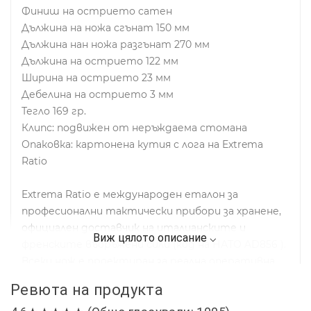
Финиш на острието сатен
Дължина на ножа сгънат 150 мм
Дължина нан ножа разгънат 270 мм
Дължина на острието 122 мм
Ширина на острието 23 мм
Дебелина на острието 3 мм
Тегло 169 гр.
Клипс: подвижен от неръждаема стомана
Опаковка: картонена кутия с лога на Extrema
Ratio
Extrema Ratio е международен еталон за
професионални тактически прибори за хранене,
официален доставчик на италианските и
френските въоръжени сили (код на НАТО AD856 ).
Всеки нож е проектиран за реална оперативна
употреба: подбрани материали,
Ревюта на продукта
усъвършенствана обработка и занаятчийски
довършителни работи гарантират здравина,