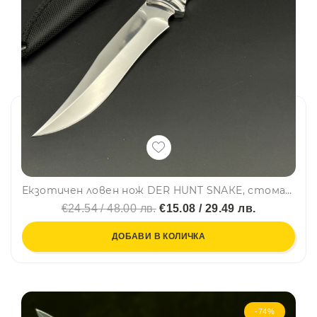
Екзотичен ловен нож DER HUNT SNАКЕ, стомана 65x13, 56 HRc, махагон, карбон-текстилна кания
€24.54 / 48.00 лв.
€15.08 / 29.49 лв.
ДОБАВИ В КОЛИЧКА
-74%