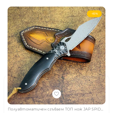
-45%
Полуавтоматичен сгъваем ТОП нож JAP SPIDER DAMASKUS с палец за отваряне,стомана VG10 damask, дръжка махагон, кожен кобур