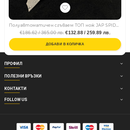
Полуавтоматичен сгъваем ТОП нож JAP SPIDER DAMASKUS МК-16 с палец за отваряне,стомана VG10 damask, дръжка маслина и смола, кожен кобур
€186.62 / 365.00 лв.
€132.88 / 259.89 лв.
ДОБАВИ В КОЛИЧКА
ПРОФИЛ
ПОЛЕЗНИ ВРЪЗКИ
КОНТАКТИ
FOLLOW US