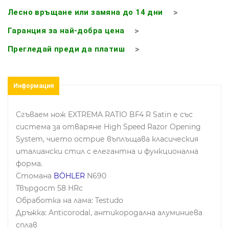
Лесно връщане или замяна до 14 дни
Гаранция за най-добра цена
Прегледай преди да платиш
Информация
Сгъваем нож EXTREMA RATIO BF4 R Satin е със
система за отваряне High Speed ​​Razor Opening
System, чието острие въплъщава класическия
италиански стил с елегантна и функционална
форма.
Стомана
BÖHLER
N690
Твърдост 58 HRc
Обработка на лама: Testudo
Дръжка: Anticorodal, антикородална алуминиева
сплав