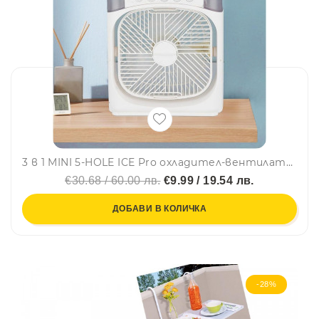
3 в 1 MINI 5-HOLE ICE Pro охладител-вентилатор! Овлажнява, охлажда, пречиства с 5 дюзи за водна мъгла!
€30.68 / 60.00 лв.
€9.99 / 19.54 лв.
ДОБАВИ В КОЛИЧКА
-28%