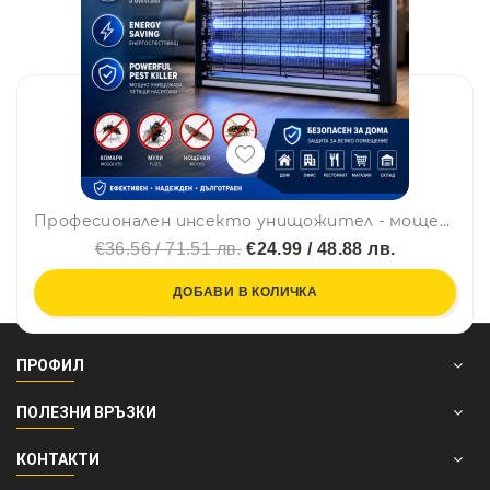
Професионален инсекто унищожител - мощен и безотказен за големи пространства PEST KILLER MT-020
€36.56 / 71.51 лв.
€24.99 / 48.88 лв.
ДОБАВИ В КОЛИЧКА
ПРОФИЛ
ПОЛЕЗНИ ВРЪЗКИ
КОНТАКТИ