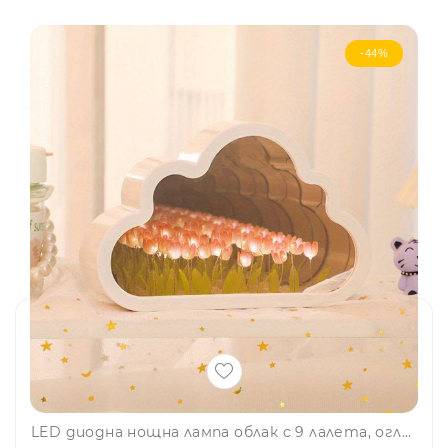
-44%
LED диодна нощна лампа облак с 9 лалета, огледален ефект - розова