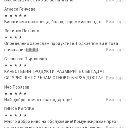
Агнеса Генчева
★ ★ ★ ★ ★
Винаги има нови неща, браво, още ме изненадвате.
Виж още
Латинка Петкова
★ ★ ★ ★
Определено харесвам продуктите. Подкрепям ви в това
начинание🙌🙌🙌
Виж още
Столетка Първанова
★ ★ ★ ★ ★
КАЧЕСТВЕНИ ПРОДУКТИ. РАЗМЕРИТЕ СЪВПАДАТ.
СИГУРНО ЩЕ ПОРЪЧАМ ОТНОВО. БЪРЗА ДОСТАВКА. ВИЕ
Виж още
СТЕ ПОСТОЯННО ИНФОРМИРАН ЗА МЕСТОПОЛОЖЕНИЕТО
Ичо Порязов
НА ПАКЕТА.
★ ★ ★ ★ ★
Най-доброто място за подаръци!
Виж още
ГИНКА ВАСОВА
★ ★ ★ ★ ★
Много добро ниво на обслужване! Комуникирахме през
цялото време за етапите от поръчката и всичко дойде
Виж още