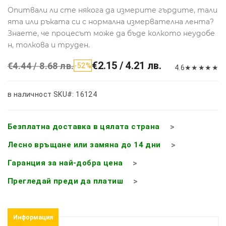
Опитвали ли сте някога да измерите гърдите, тали
ята или ръката си с нормална измервателна лента?
Знаете, че процесът може да бъде колкото неудобе
н, толкова и труден.
€2.15 / 4.21 лв.
€4.44 / 8.68 лв.
-52%
4.6
★
★
★
★
★
в наличност
SKU#: 16124
Безплатна доставка в цялата страна
Лесно връщане или замяна до 14 дни
Гаранция за най-добра цена
Прегледай преди да платиш
Информация