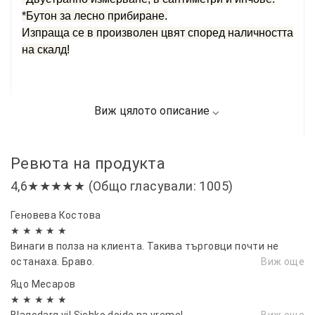
*Бутон за лесно прибиране.
Изпраща се в произволен цвят според наличността
на скалд!
Ревюта на продукта
4,6★★★★★ (Общо гласували: 1005)
Геновева Костова
★ ★ ★ ★ ★
Винаги в полза на клиента. Такива търговци почти не
останаха. Браво.
Виж още
Яцо Месаров
★ ★ ★ ★ ★
Blagodarq vi! Sichko doide na vreme!
Виж още