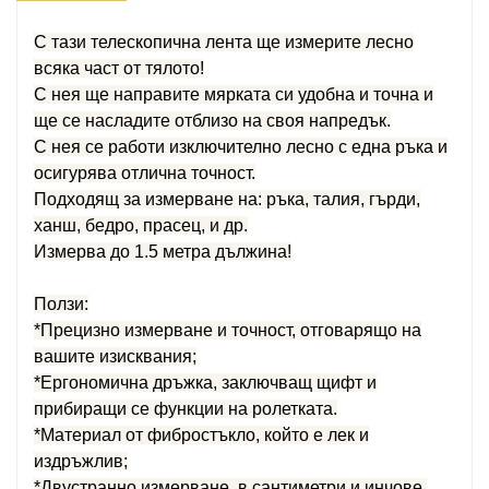
С тази телескопична лента ще измерите лесно
всяка част от тялото!
С нея ще направите мярката си удобна и точна и
ще се насладите отблизо на своя напредък.
С нея се работи изключително лесно с една ръка и
осигурява отлична точност.
Подходящ за измерване на: ръка, талия, гърди,
ханш, бедро, прасец, и др.
Измерва до 1.5 метра дължина!
Ползи:
*Прецизно измерване и точност, отговарящо на
вашите изисквания;
*Ергономична дръжка, заключващ щифт и
прибиращи се функции на ролетката.
*Материал от фибростъкло, който е лек и
издръжлив;
*Двустранно измерване, в сантиметри и инчове.