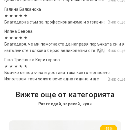
навреме! :)..
Галина Балканска
★ ★ ★ ★ ★
Благодарна съм за професионализма и отзивчивостта
Виж още
Иляна Севова
★ ★ ★ ★ ★
Благодаря, че ми помогнахте да направя поръчката си и я
изпълнихте толкова бързо великолепни сте. 🙌🙌🙌🙌
Виж още
Г-жа Трифонка Коритарова
★ ★ ★ ★ ★
Всичко се поръчва и доставя така както е описано.
Използвам тази услуга вече една година и ще
Виж още
продължавам да я ползвам. ❤
Вижте още от категорията
Разгледай, харесай, купи
-53%