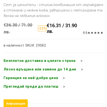
Сет за ценители - стилна комбинация от неръждаем
а стомана и нежна кожа, завършени с патинирана та
белка на любимия алкохол
€36.30 / 71.00
€16.31 / 31.90
-55%
лв.
лв.
4.6
★
★
★
★
★
в наличност
SKU#: 29582
Безплатна доставка в цялата страна
Лесно връщане или замяна до 14 дни
Гаранция за най-добра цена
Прегледай преди да платиш
Информация