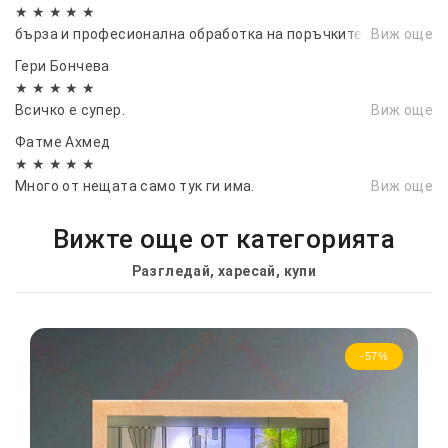
им се напълно....
★ ★ ★ ★ ★
бърза и професионална обработка на поръчките
Виж още
Гери Бончева
★ ★ ★ ★ ★
Всичко е супер.
Виж още
Фатме Ахмед
★ ★ ★ ★ ★
Много от нещата само тук ги има.
Виж още
Вижте още от категорията
Разгледай, харесай, купи
-57%