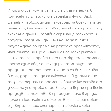
Издръжлива, компактна и стилна манерка, в
комплект с 2 чашки, отварачка и фуния Jack
Daniels – необходимият аксесоар за всеки запален
планинар, къмпингар, ловец или авантюрист. Без
значение дали ви трябва сгряваща течност в
студените зимни дни или нещо за пиене и
разхлаждане по време на разходка през лятото,
напитката ви ще е винаги с вас. Манерката и
чашките са направени от неръждаема стомана,
което означава, че не задържат миризми от
предишните течности, които са били наливани
в тях, дори и те да са алкохолни. В допълнение
този материал не променя своите качества от
дългата употреба и ще ви служи вярно при всяко
предизвикателство в природата или в града.
Целият комплект е облечен в кожа, а манерката
е завършена със състарена табелка с лека