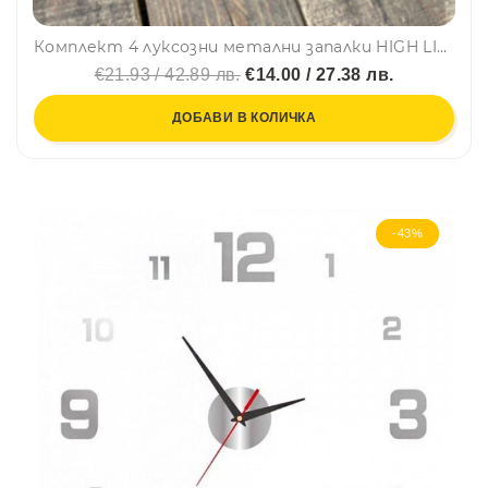
Комплект 4 луксозни метални запалки HIGH LIFE в подаръчна кутия, бензинови, STAR®
€21.93 / 42.89 лв.
€14.00 / 27.38 лв.
ДОБАВИ В КОЛИЧКА
-43%