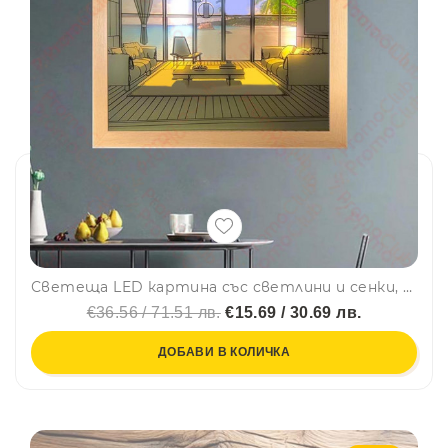
Светеща LED картина със светлини и сенки, модерен минималистичен дизайн, USB захранване - BY YHE SEA
€36.56 / 71.51 лв.
€15.69 / 30.69 лв.
ДОБАВИ В КОЛИЧКА