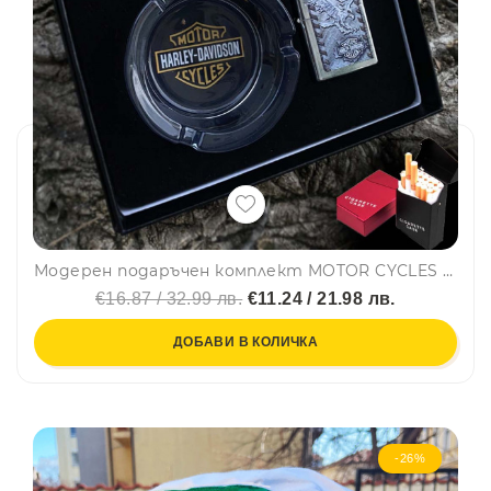
Модерен подаръчен комплект MOTOR CYCLES "Hаrlеy-Dаvidson" за любителите на тютюна - пепелник и запалка YJ6577
€16.87 / 32.99 лв.
€11.24 / 21.98 лв.
ДОБАВИ В КОЛИЧКА
-26%