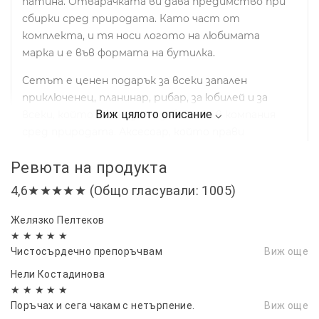
патина. Отварачката ви дава предимство при
сбирки сред природата. Като част от
комплекта, и тя носи логото на любимата
марка и е във формата на бутилка.
Сетът е ценен подарък за всеки запален
приключенец, планинар, рибар, за юбилей и за
всеки, който обича да се забавлява в компания
сред природата. Аксесоар, който прави
впечатление и се запомня. Подарък за истински
Ревюта на продукта
приятел.
4,6★★★★★ (Общо гласували: 1005)
Вместимост на манерката: 236 мл.
Желязко Пелтеков
Размери на кутията 23 х 17 х 4 см
★ ★ ★ ★ ★
Чистосърдечно препоръчвам
Виж още
Нели Костадинова
★ ★ ★ ★ ★
Поръчах и сега чакам с нетърпение.
Виж още