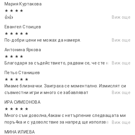
Мария Куртакова
★ ★ ★ ★
👍👍
Виж още
Евангел Стоицев
★ ★ ★ ★ ★
По-добри цени не можах да намеря.
Виж още
Антонина Яркова
★ ★ ★ ★
Благодаря за съдействието, радвам се, че сте коректни
Виж още
Петьо Станишев
★ ★ ★ ★ ★
Имаме близначки. Заиграха се моментално. Измислят си
съвместни игри и много се забавляват
Виж още
ИРА СИМЕОНОВА
★ ★ ★ ★ ★
Много съм доволна,4акам с нетърпение следващата ми
поръ4ка и с удоволствие за напред ще използвам
Виж още
услугите им.Много лесна и приятна комуникация,доверете
МИНА ИЛИЕВА