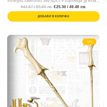
Коледни лампички ЗВЕЗДА с 9 гирлянда за елха или градинска украса, WARM WHITE, с няколко режима на работа и дистанционно управление
€43.87 / 85.80 лв.
€25.30 / 49.48 лв.
ДОБАВИ В КОЛИЧКА
-52%