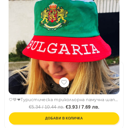
🤍💚❤Туристическа трикольорна памучна шапка България с бродиран герб , знаме
€5.34 / 10.44 лв.
€3.93 / 7.69 лв.
ДОБАВИ В КОЛИЧКА