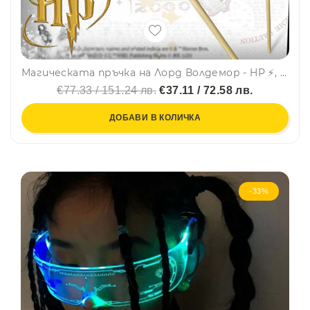
Магическата пръчка на Лорд Волдемор - HP ⚡, колекционерска пръчка
€77.33 / 151.24 лв.
€37.11 / 72.58 лв.
ДОБАВИ В КОЛИЧКА
-33%