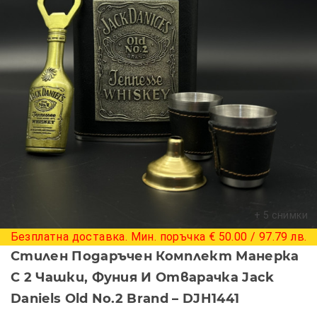
+ 5 снимки
Безплатна доставка. Мин. поръчка € 50.00 / 97.79 лв.
Стилен Подаръчен Комплект Манерка
С 2 Чашки, Фуния И Отварачка Jack
Daniels Old No.2 Brand – DJH1441