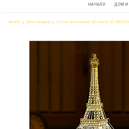
НАЧАЛО
ДОМ И
Начало
Дом и градина
Стилна триизмерна LED лампа 3D CREATI