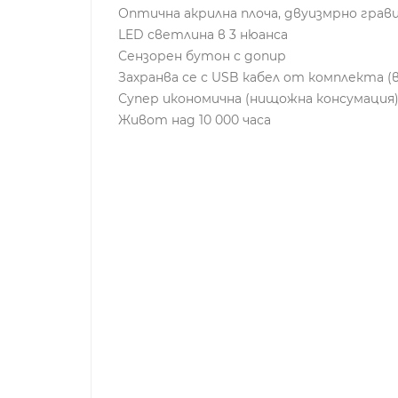
Оптична акрилна плоча, двуизмрно грав
LED светлина в 3 нюанса
Сензорен бутон с допир
Захранва се с USB кабел от комплекта 
Супер икономична (нищожна консумация
Живот над 10 000 часа