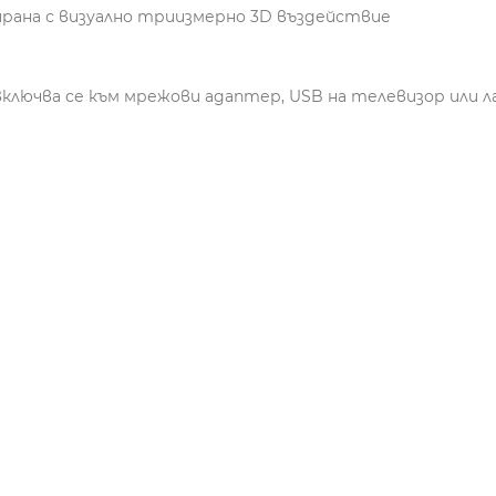
ирана с визуално триизмерно 3D въздействие
(включва се към мрежови адаптер, USB на телевизор или 
)