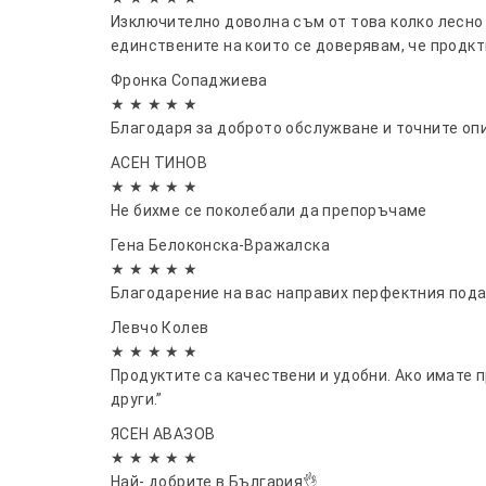
Изключително доволна съм от това колко лесно 
единствените на които се доверявам, че продкт
Фронка Сопаджиева
★ ★ ★ ★ ★
Благодаря за доброто обслужване и точните оп
АСЕН ТИНОВ
★ ★ ★ ★ ★
Не бихме се поколебали да препоръчаме
Гена Белоконска-Вражалска
★ ★ ★ ★ ★
Благодарение на вас направих перфектния пода
Левчо Колев
★ ★ ★ ★ ★
Продуктите са качествени и удобни. Ако имате 
други.”
ЯСЕН АВАЗОВ
★ ★ ★ ★ ★
Най- добрите в България👌