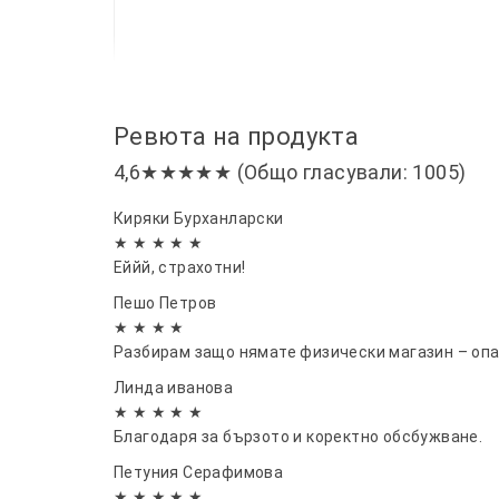
Ревюта на продукта
4,6★★★★★ (Общо гласували: 1005)
Киряки Бурханларски
★ ★ ★ ★ ★
Еййй, страхотни!
Пешо Петров
★ ★ ★ ★
Разбирам защо нямате физически магазин – опа
Линда иванова
★ ★ ★ ★ ★
Благодаря за бързото и коректно обсбужване.
Петуния Серафимова
★ ★ ★ ★ ★