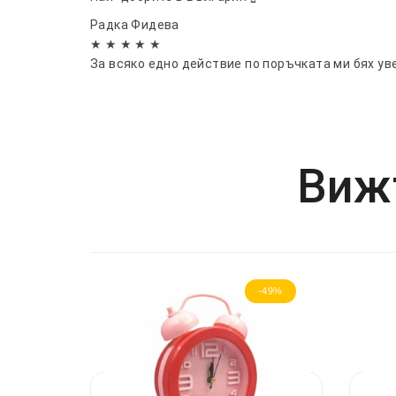
Радка Фидева
★ ★ ★ ★ ★
За всяко едно действие по поръчката ми бях ув
Вижт
-49%