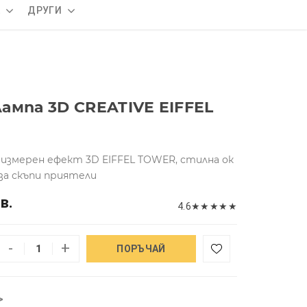
А
ДРУГИ
ампа 3D CREATIVE EIFFEL
иизмерен ефект 3D EIFFEL TOWER, стилна ок
 за скъпи приятели
в.
4.6
★
★
★
★
★
-
+
ПОРЪЧАЙ