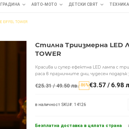
 ГРАДИНА
АВТО-МОТО
ДЕТСКИ СВЯТ
ТЕХНИК
VE EIFFEL TOWER
Стилна Триизмерна LED Л
TOWER
Красива и супер ефектна LED лампа с тр
раса в празничните дни, чудесен подарък
€3.57 / 6.98 л
€25.31 / 49.50 лв.
-86%
в наличност
SKU#: 14126
Безплатна доставка в цялата страна