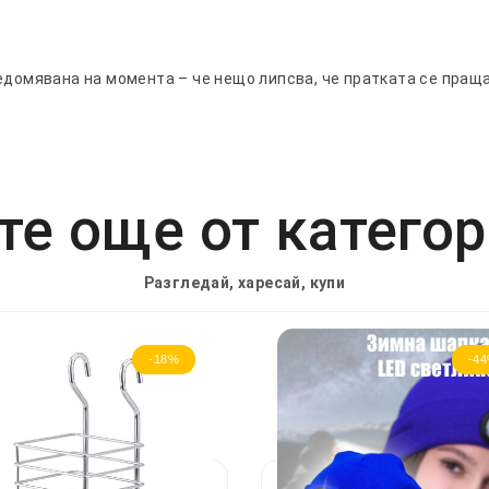
едомявана на момента – че нещо липсва, че пратката се праща
е още от катего
Разгледай, харесай, купи
-18%
-4