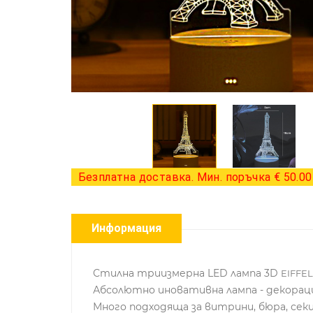
Безплатна доставка. Мин. поръчка € 50.00 
Информация
Стилна триизмерна LED лампа 3D
EIFFE
Абсолютно иновативна лампа - декораци
Много подходяща за витрини, бюра, секц