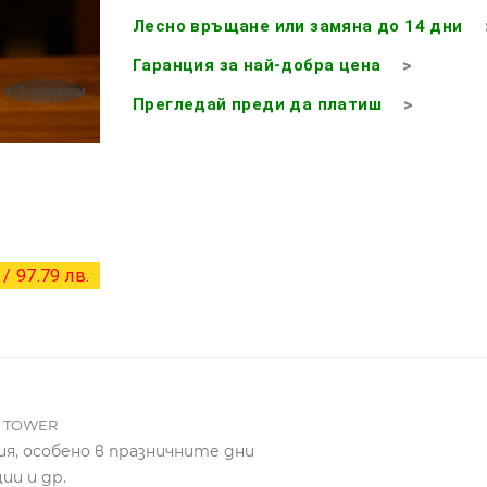
Лесно връщане или замяна до 14 дни
Гаранция за най-добра цена
+ 1 снимки
Прегледай преди да платиш
/ 97.79 лв.
L TOWER
я, особено в празничните дни
ии и др.