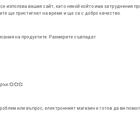
се използва вашия сайт, като някой който има затруднения при
ите ще пристигнат на време и ще са с добро качество.
исания на продуктите. Размерите съвпадат
рък.💞💞💞
проблем или въпрос, електронният магазин е готов да ви помо