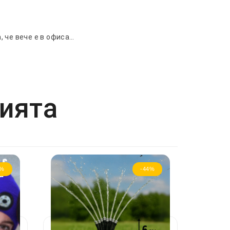
, че вече е в офиса…
рията
4%
-44%