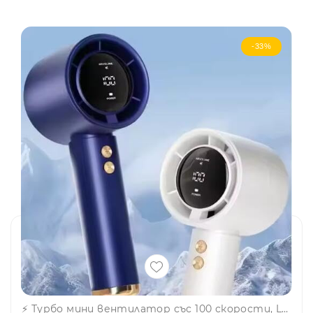
-33%
⚡ Турбо мини вентилатор със 100 скорости, LED дисплей и USB зареждане – силен въздушен поток-N68