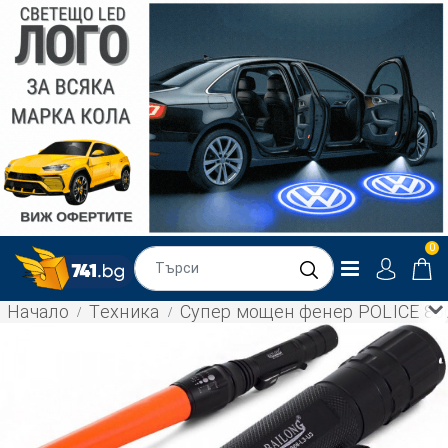
0
Начало
Техника
Супер мощен фенер POLICE 8668