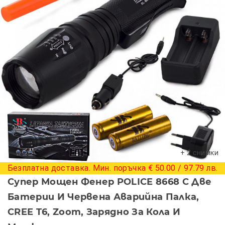
+ 2 снимки
Безплатна доставка. Мин. поръчка € 50.00 / 97.79 лв.
Супер Мощен Фенер POLICE 8668 С Две
Батерии И Червена Аварийна Палка,
CREE T6, Zoom, Зарядно За Кола И