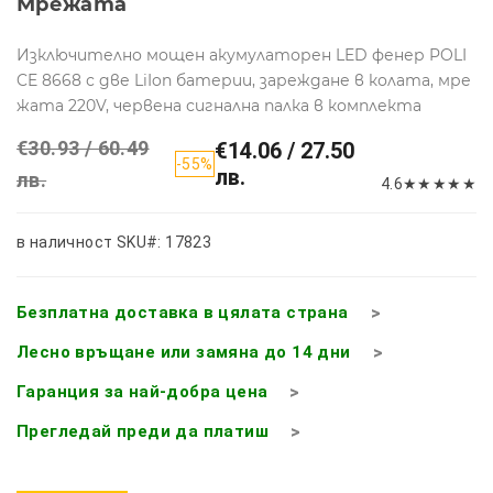
Мрежата
Изключително мощен акумулаторен LED фенер POLI
CE 8668 с две LiIon батерии, зареждане в колата, мре
жата 220V, червена сигнална палка в комплекта
€30.93 / 60.49
€14.06 / 27.50
-55%
лв.
лв.
4.6
★
★
★
★
★
в наличност
SKU#: 17823
Безплатна доставка в цялата страна
Лесно връщане или замяна до 14 дни
Гаранция за най-добра цена
Прегледай преди да платиш