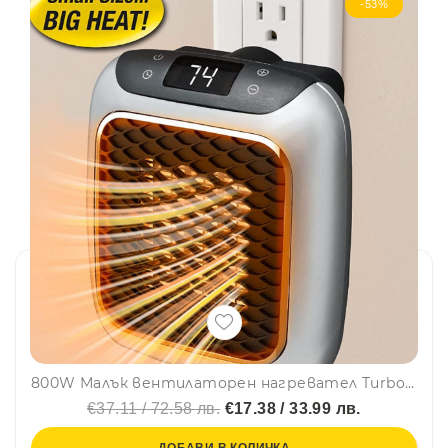
-53%
800W Малък вентилаторен нагревател Turbo 800 - за стенен контакт с цифров LED дисплей, усъвършенствана керамична технология
€37.11 / 72.58 лв.
€17.38 / 33.99 лв.
ДОБАВИ В КОЛИЧКА