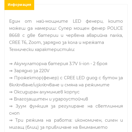
Информация
Един от най-мощните LED фенери, които
можеш да намериш: Супер мощен фенер POLICE
8668 с две батерии и червена аварийна палка,
CREE T6, Zoom, зарядно за кола и мрежата
Технически характеристики:
⇒ Акумулаторна батерия 3.7V li-ion - 2 броя
⇒ Зарядно за 220V
⇒ Прожектор(фенер) с CREE LED диод с бутон за
включване/изключване и смяна на режимите
⇒ Оксидиран алуминиев корпус
⇒ Влагозащитен и удароустойчив
⇒ Зуум функция за регулиране на светлинния
сноп
⇒ Три режима на работа: икономичен, силен и
мигащ (блиц) за привличане на вниманието