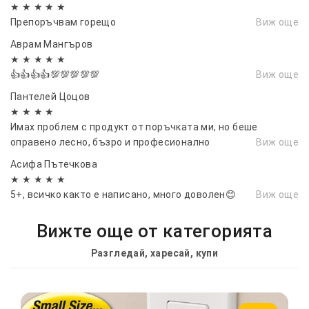
★ ★ ★ ★ ★
Препоръчвам горещо
Виж още
Аврам Мангъров
★ ★ ★ ★ ★
👍👍👍👍💯💯💯💯💯
Виж още
Пантелей Цоцов
★ ★ ★ ★
Имах проблем с продукт от поръчката ми, но беше
оправено лесно, бъзро и професионално
Виж още
Асифа Пътечкова
★ ★ ★ ★ ★
5+, всичко както е написано, много доволен😊
Виж още
Вижте още от категорията
Разгледай, харесай, купи