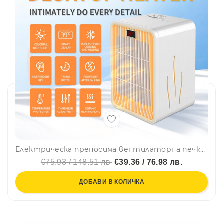
Електрическа преносима вентилаторна печка с LED светлини Desktop Heater
€75.93 / 148.51 лв.
€39.36 / 76.98 лв.
ДОБАВИ В КОЛИЧКА