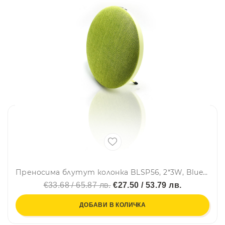
Преносима блутут колонка BLSP56, 2*3W, Bluetooth, Handsfree, AUX, TF card, FM радио, Зелен
€33.68 / 65.87 лв.
€27.50 / 53.79 лв.
ДОБАВИ В КОЛИЧКА