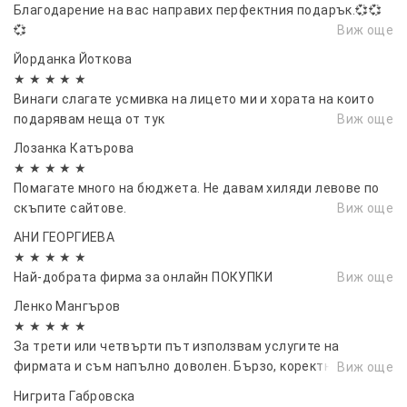
Благодарение на вас направих перфектния подарък.💞💞
💞
Виж още
Йорданка Йоткова
★ ★ ★ ★ ★
Винаги слагате усмивка на лицето ми и хората на които
подарявам неща от тук
Виж още
Лозанка Катърова
★ ★ ★ ★ ★
Помагате много на бюджета. Не давам хиляди левове по
скъпите сайтове.
Виж още
АНИ ГЕОРГИЕВА
★ ★ ★ ★ ★
Най-добрата фирма за онлайн ПОКУПКИ
Виж още
Ленко Мангъров
★ ★ ★ ★ ★
За трети или четвърти път използвам услугите на
фирмата и съм напълно доволен. Бързо, коректно, дава
Виж още
се информация какво става с пратката и къде е, ясни
Нигрита Габровска
условия. Препоръчвам