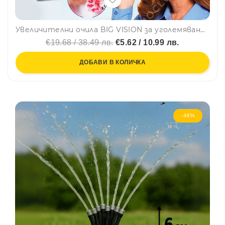
Увеличителни очила BIG VISION за уголемяване на образите и работа с дребни детайли
€19.68 / 38.49 лв.
€5.62 / 10.99 лв.
ДОБАВИ В КОЛИЧКА
-44%