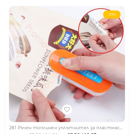
-23%
2в1 Ръчен топлинен уплътнител за пластмасови торбички и уред за рязане,термовакуумен уплътнител с кука, YongTeli