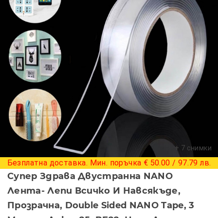
+ 7 снимки
Безплатна доставка. Мин. поръчка € 50.00 / 97.79 лв.
Супер Здрава Двустранна NANO
Лента- Лепи Всичко И Навсякъде,
Прозрачна, Double Sided NANO Tape, 3