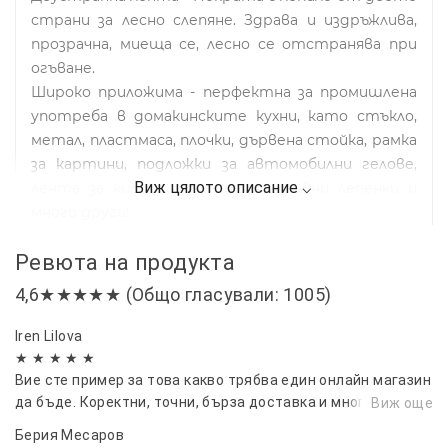
страни за лесно слепяне. Здрава и издръжлива,
прозрачна, миеща се, лесно се отстранява при
огъване.
Широко приложима - перфектна за промишлена
употреба в домакинските кухни, като стъкло,
метал, пластмаса, плочки, дървена стойка, рамка
за картини, подложки за автомобилни гелове,
лента за килими, куки, декоративни лепенки и
много други!
Размери:
Ревюта на продукта
дължина 3 м
ширина 3 см
4,6★★★★★ (Общо гласували: 1005)
дебелина 2 мм
Iren Lilova
★ ★ ★ ★ ★
Вие сте пример за това какво трябва един онлайн магазин
да бъде. Коректни, точни, бърза доставка и много
Виж още
качествени продукти.
Берия Месаров