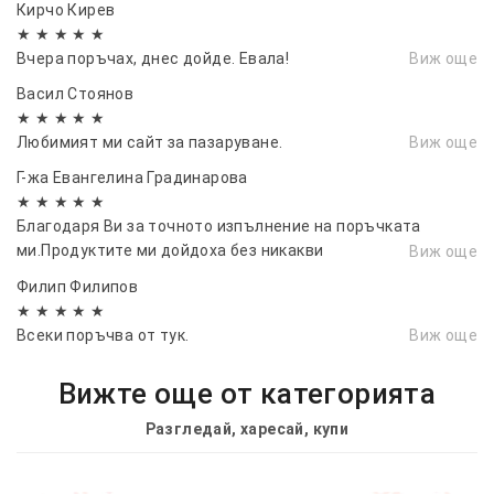
Кирчо Кирев
★ ★ ★ ★ ★
Вчера поръчах, днес дойде. Евала!
Виж още
Васил Стоянов
★ ★ ★ ★ ★
Любимият ми сайт за пазаруване.
Виж още
Г-жа Евангелина Градинарова
★ ★ ★ ★ ★
Благодаря Ви за точното изпълнение на поръчката
ми.Продуктите ми дойдоха без никакви
Виж още
забележки.Направихте супер доставка
Филип Филипов
★ ★ ★ ★ ★
Всеки поръчва от тук.
Виж още
Вижте още от категорията
Разгледай, харесай, купи