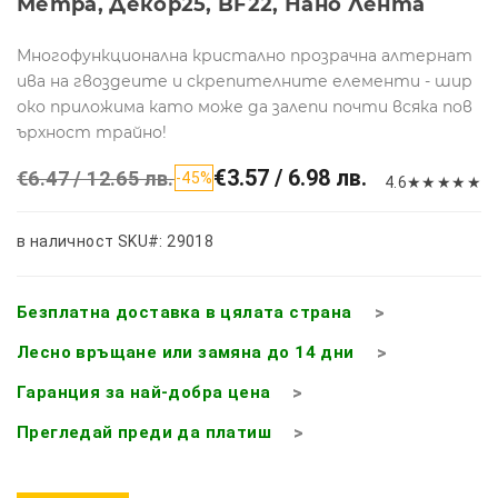
Метра, Декор25, BF22, Нано Лента
Многофункционална кристално прозрачна алтернат
ива на гвоздеите и скрепителните елементи - шир
око приложима като може да залепи почти всяка пов
ърхност трайно!
€3.57 / 6.98 лв.
€6.47 / 12.65 лв.
-45%
4.6
★
★
★
★
★
в наличност
SKU#: 29018
Безплатна доставка в цялата страна
Лесно връщане или замяна до 14 дни
Гаранция за най-добра цена
Прегледай преди да платиш