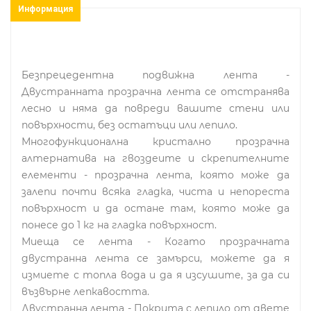
Информация
Безпрецедентна подвижна лента -
Двустранната прозрачна лента се отстранява
лесно и няма да повреди вашите стени или
повърхности, без остатъци или лепило.
Многофункционална кристално прозрачна
алтернатива на гвоздеите и скрепителните
елементи - прозрачна лента, която може да
залепи почти всяка гладка, чиста и непореста
повърхност и да остане там, която може да
понесе до 1 кг на гладка повърхност.
Миеща се лента - Когато прозрачната
двустранна лента се замърси, можете да я
измиете с топла вода и да я изсушите, за да си
възвърне лепкавостта.
Двустранна лента - Покрита с лепило от двете