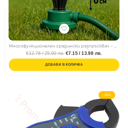
Многофункционален градински разпръсквач – полива в радиус 360°, свързва се с градинския маркуч
€12.78 / 25.00 лв.
€7.15 / 13.98 лв.
ДОБАВИ В КОЛИЧКА
-29%