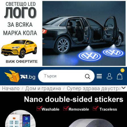
0
Начало
Дом и градина
Супер здрава двустранна