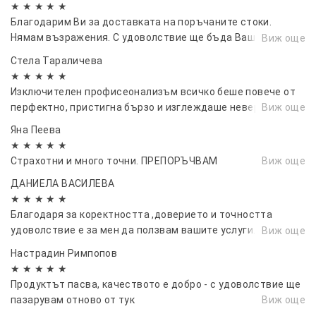
★ ★ ★ ★ ★
Благодарим Ви за доставката на поръчаните стоки.
Нямам възражения. С удоволствие ще бъда Ваш клиент
Виж още
отново и ще Ви препоръчам на други
Стела Тараличева
★ ★ ★ ★ ★
Изключителен профисеонализъм всичко беше повече от
перфектно, пристигна бързо и изглеждаше невероятно.
Виж още
Яна Пеева
★ ★ ★ ★ ★
Страхотни и много точни. ПРЕПОРЪЧВАМ
Виж още
ДАНИЕЛА ВАСИЛЕВА
★ ★ ★ ★ ★
Благодаря за коректността ,доверието и точността
удоволствие е за мен да ползвам вашите услуги. Винаги
Виж още
ще ви препоръчвам и за на пред се надявам да работим
Настрадин Римпопов
заедно!!!.
★ ★ ★ ★ ★
Продуктът пасва, качеството е добро - с удоволствие ще
пазарувам отново от тук
Виж още