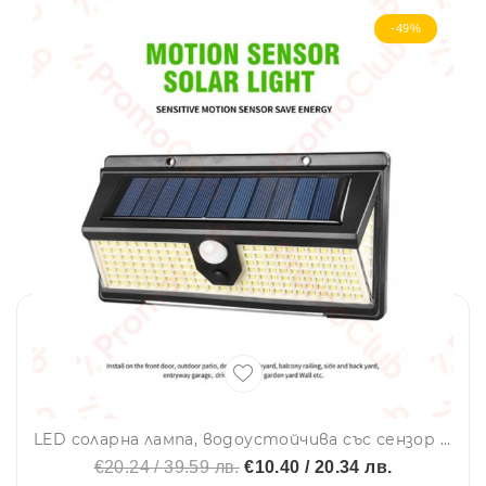
-49%
LED соларна лампа, водоустойчива със сензор за движение, стенна лампа синьо/червено SmartHome
€20.24 / 39.59 лв.
€10.40 / 20.34 лв.