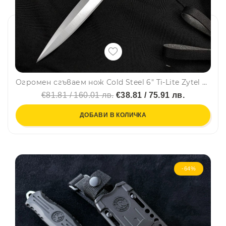
Огромен сгъваем нож Cold Steel 6" Ti-Lite Zytel Handle, стомана AUS-8, 33. см!!!
€81.81 / 160.01 лв.
€38.81 / 75.91 лв.
ДОБАВИ В КОЛИЧКА
-64%