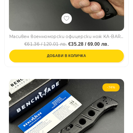
Масивен военноморски офицерски нож KA-BAR BK-18 Gin, черно острие, подсилена дръжка
€61.36 / 120.01 лв.
€35.28 / 69.00 лв.
ДОБАВИ В КОЛИЧКА
-74%