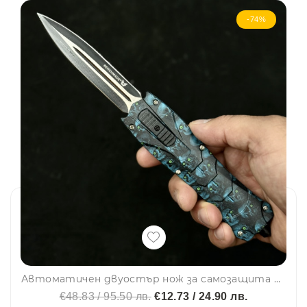
-74%
Автоматичен двуостър нож за самозащита BENCHMADE BLUE SKULL, стомана D2
€48.83 / 95.50 лв.
€12.73 / 24.90 лв.