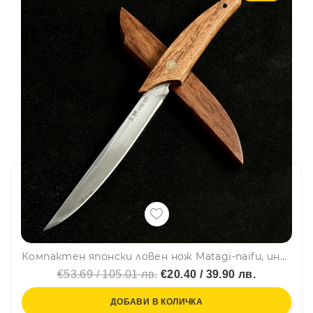
Компактен японски ловен нож Matagi-naifu, инструментална стомана VG10, кания палисандър
€53.69 / 105.01 лв.
€20.40 / 39.90 лв.
ДОБАВИ В КОЛИЧКА