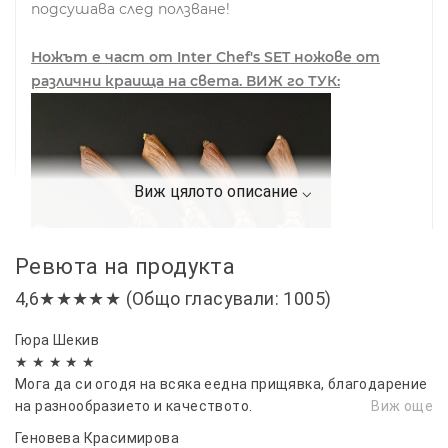
подсушава след ползване!
Ножът е част от Inter Chef's SET ножове от
различни краища на света. ВИЖ го ТУК:
Ревюта на продукта
4,6★★★★★ (Общо гласували: 1005)
Гюра Шекив
★ ★ ★ ★ ★
Мога да си огодя на всяка еедна прищявка, благодарение
на разнообразието и качеството.
Виж още
Геновева Красимирова