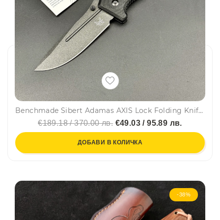
Benchmade Sibert Adamas AXIS Lock Folding Knife Black G10 3.78" CruWear Gray 275GY-1 - сгъваем супер нож
€189.18 / 370.00 лв.
€49.03 / 95.89 лв.
ДОБАВИ В КОЛИЧКА
-38%