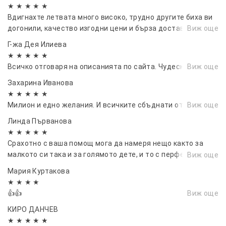
★ ★ ★ ★ ★
Вдигнахте летвата много високо, трудно другите биха ви
догонили, качество изгодни цени и бърза доставка.
Виж още
Г-жа Дея Илиева
★ ★ ★ ★ ★
Всичко отговаря на описанията по сайта. Чудесни сте.
Виж още
Захарина Иванова
★ ★ ★ ★ ★
Милион и едно желания. И всичките сбъднати от 741.
Виж още
Линда Първанова
★ ★ ★ ★ ★
Срахотно с ваша помощ мога да намеря нещо както за
малкото си така и за голямото дете, и то с перфектно
Виж още
качество💖💖💖💖
Мария Куртакова
★ ★ ★ ★
👍👍
Виж още
КИРО ДАНЧЕВ
★ ★ ★ ★ ★