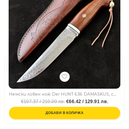
Немски ловен нож Der HUNT 636 DAMASKUS, стомана VG10 67 слоя, дръжка орех, кожена кания
€107.37 / 210.00 лв.
€66.42 / 129.91 лв.
ДОБАВИ В КОЛИЧКА