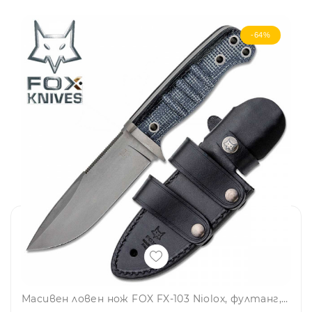
-64%
Масивен ловен нож FOX FX-103 Niolox, фултанг, микарта и кожена кания