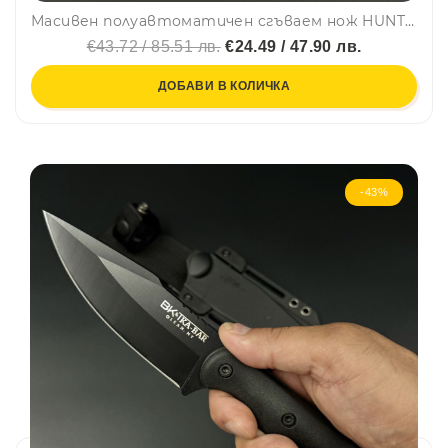
Масивен полуавтоматичен сгъваем нож HUNTER BL-152, стомана D2, дръжка G10
€43.72 / 85.51 лв.
€24.49 / 47.90 лв.
ДОБАВИ В КОЛИЧКА
-43%