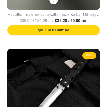
Масивен тактически ловен нож Ka-bar Military BK02 Black - черно острие
€69.02 / 134.99 лв.
€35.28 / 69.00 лв.
ДОБАВИ В КОЛИЧКА
-53%