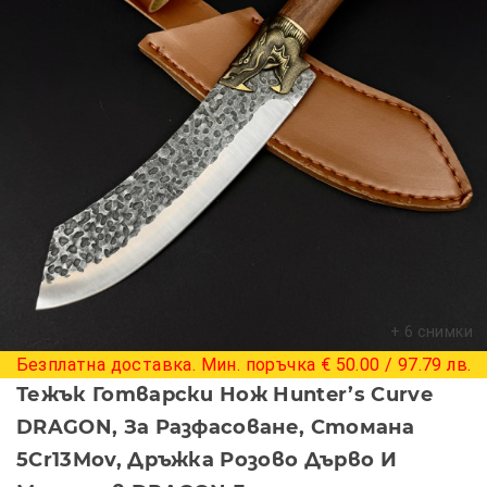
+ 6 снимки
Безплатна доставка. Мин. поръчка € 50.00 / 97.79 лв.
Тежък Готварски Нож Hunter’s Curve
DRAGON, За Разфасоване, Стомана
5Cr13Mov, Дръжка Розово Дърво И