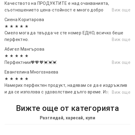
Качеството на ПРОДУКТИТЕ е над очакванията,
съотношението цена-стойност е много добро
Виж още
Сиена Коритарова
★ ★ ★ ★ ★
Смело мога да твърда че сте номер ЕДНО, всичко беше
перфектно.
Виж още
Абигел Мангърова
★ ★ ★ ★ ★
Перфектнии💖💖💖💓💓💓
Виж още
Евангелина Многознаева
★ ★ ★ ★ ★
Намерих перфектен продукт, надявам се да е издръжлив
и да се използва с удоволствие дълго време. Изработен е
Виж още
от по-дебел материал, така че е вероятна издръжливост
Вижте още от категорията
Разгледай, харесай, купи