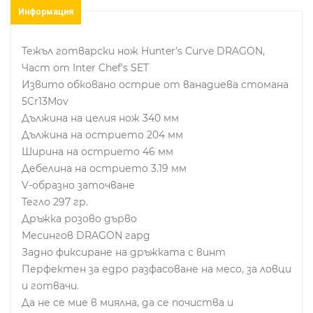
Информация
Тежъл готварски нож Hunter’s Curve DRAGON,
Част от Inter Chef's SET
Извито обковано острие от ванадиева стомана
5Cr13Mov
Дължина на целия нож 340 мм
Дължина на острието 204 мм
Ширина на острието 46 мм
Дебелина на острието 3.19 мм
V-образно заточване
Тегло 297 гр.
Дръжка розово дърво
Месингов DRAGON гард
Задно фиксиране на дръжката с винт
Перфектен за едро разфасоване на месо, за ловци
и готвачи.
Да не се мие в миялна, да се почиства и