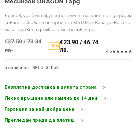
Месингов DRAGON Гард
Красив, удобен и функционален ятаганен нож за разфа
соване, обковано острие от 5Cr13Mov ванадиева сто
мана, дурвена дръжка и месингов гард
€37.50 / 73.34
€23.90 / 46.74
-36%
лв.
лв.
4.6
★
★
★
★
★
в наличност
SKU#: 31050
Безплатна доставка в цялата страна
Лесно връщане или замяна до 14 дни
Гаранция за най-добра цена
Прегледай преди да платиш