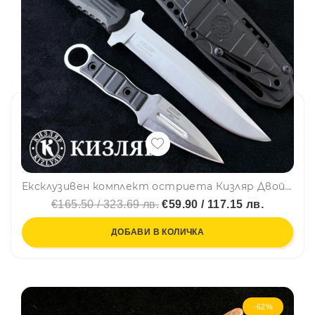
Ексклузивен комплект остриета Кизляр Двойной нож Разведчика+ ШИП в обща кания, тактически KIZLYAR
€165.50 / 323.69 лв.
€59.90 / 117.15 лв.
ДОБАВИ В КОЛИЧКА
-62%