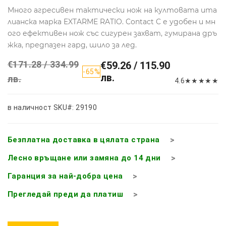
Много агресивен тактически нож на култовата ита
лианска марка EXTARME RATIO. Contact C е удобен и мн
ого ефективен нож със сигурен захват, гумирана дръ
жка, предпазен гард, шило за лед.
€171.28 / 334.99
€59.26 / 115.90
-65%
лв.
лв.
4.6
★
★
★
★
★
в наличност
SKU#: 29190
Безплатна доставка в цялата страна
Лесно връщане или замяна до 14 дни
Гаранция за най-добра цена
Прегледай преди да платиш