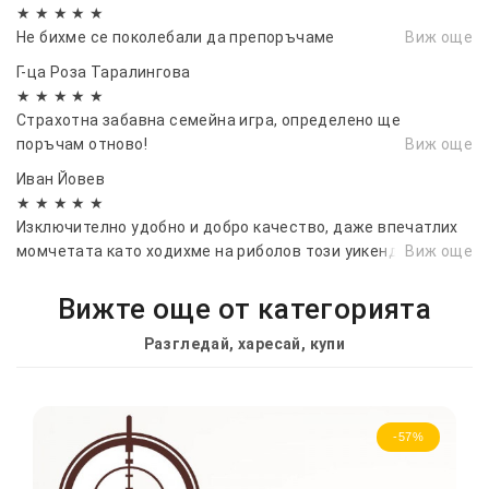
★ ★ ★ ★ ★
Не бихме се поколебали да препоръчаме
Виж още
Г-ца Роза Таралингова
★ ★ ★ ★ ★
Страхотна забавна семейна игра, определено ще
поръчам отново!
Виж още
Иван Йовев
★ ★ ★ ★ ★
Изключително удобно и добро качество, даже впечатлих
момчетата като ходихме на риболов този уикенд!
Виж още
Вижте още от категорията
Разгледай, харесай, купи
-57%