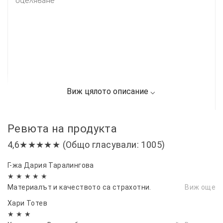
оцеляване
Ревюта на продукта
4,6★★★★★ (Общо гласували: 1005)
Г-жа Дария Таралингова
★ ★ ★ ★ ★
Материалът и качеството са страхотни.
Виж още
Хари Тотев
★ ★ ★