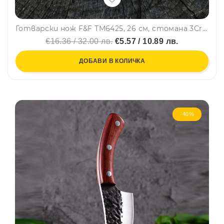
Готварски нож F&F ТM6425, 26 см, стомана 3Cr13- за кухнята, лов, къмпинг и дране
€16.36 / 32.00 лв.
€5.57 / 10.89 лв.
ДОБАВИ В КОЛИЧКА
-40%