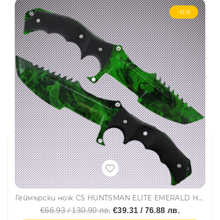
-41%
Геймърски нож CS HUNTSMAN ELITE EMERALD HM10
€66.93 / 130.90 лв.
€39.31 / 76.88 лв.