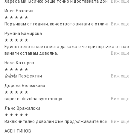
Хареса ми. Всичко беше точно и доставката дойде бързо
Виж още
Инес Бохосян
★ ★ ★ ★ ★
Поръчвам от години, качеството винаги е отлично.
Виж още
Румяна Вамирска
★ ★ ★ ★ ★
Единственото което мога да кажа е че при поръчка от вас
винаги оставам доволна.
Виж още
Начо Катъров
★ ★ ★ ★ ★
👍👍👍 Перфектни
Виж още
Доряна Бележкова
★ ★ ★ ★ ★
super e, dovolna sym mnogo
Виж още
Лъчо Вражалски
★ ★ ★ ★ ★
Изключително доволен съм продължавайте все така. 👍👍
Виж още
АСЕН ТИНОВ