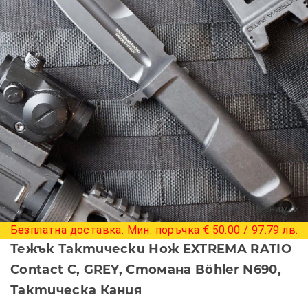
+ 8 снимки
Безплатна доставка. Мин. поръчка € 50.00 / 97.79 лв.
Тежък Тактически Нож EXTREMA RATIO
Contact C, GREY, Стомана Böhler N690,
Тактическа Кания