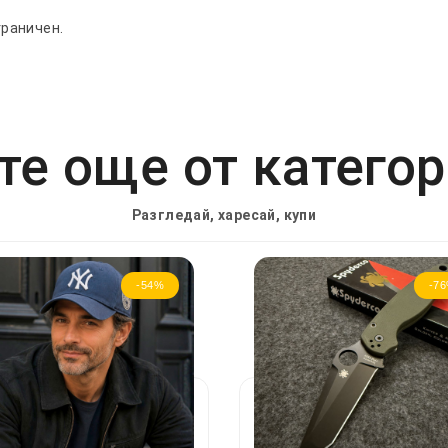
граничен.
е още от катего
Разгледай, харесай, купи
-54%
-7