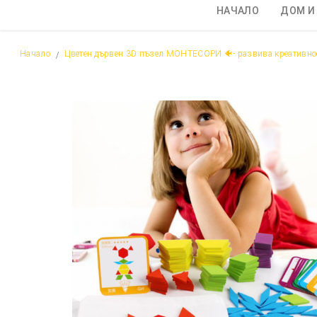
НАЧАЛО
ДОМ И
Начало
Цветен дървен 3D пъзел МОНТЕСОРИ 🐠- развива креативнос