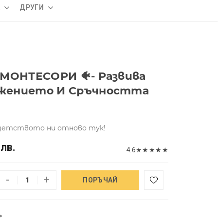
А
ДРУГИ
 МОНТЕСОРИ 🐠- Развива
жението И Сръчността
детството ни отново тук!
 лв.
4.6
★
★
★
★
★
-
+
ПОРЪЧАЙ