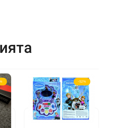
рията
6%
-52%