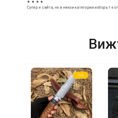
★ ★ ★ ★
Супер е сайта, но в някои категории изборът е о
Вижт
-31%