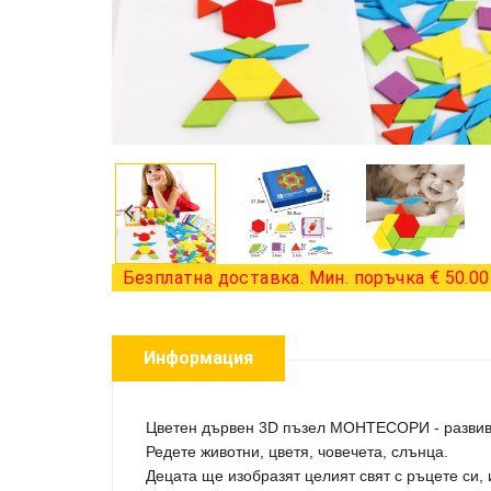
Безплатна доставка. Мин. поръчка € 50.00 
Информация
Цветен дървен 3D пъзел МОНТЕСОРИ - развива
Редете животни, цветя, човечета, слънца.
Децата ще изобразят целият свят с ръцете си,