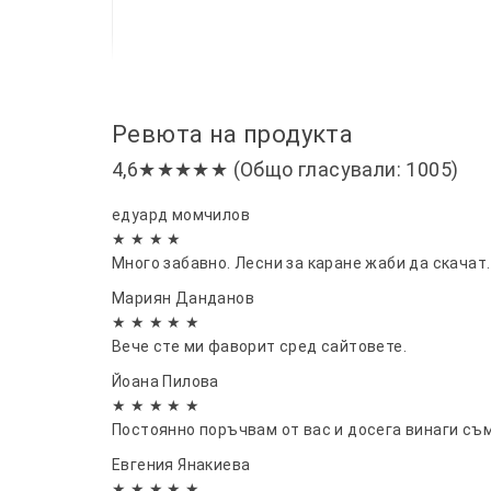
Ревюта на продукта
4,6★★★★★ (Общо гласували: 1005)
едуард момчилов
★ ★ ★ ★
Много забавно. Лесни за каране жаби да скачат.
Мариян Данданов
★ ★ ★ ★ ★
Вече сте ми фаворит сред сайтовете.
Йоана Пилова
★ ★ ★ ★ ★
Постоянно поръчвам от вас и досега винаги съ
Евгения Янакиева
★ ★ ★ ★ ★