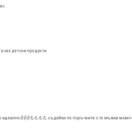
ас.
ръчах детски продукти
е идеално✌️✌️✌️💪💪💪💪 съдейки по поръчките сте мъжки момч