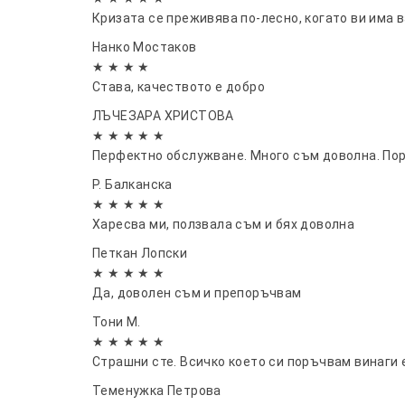
Кризата се преживява по-лесно, когато ви има в
Нанко Мостаков
★ ★ ★ ★
Става, качеството е добро
ЛЪЧЕЗАРА ХРИСТОВА
★ ★ ★ ★ ★
Перфектно обслужване. Много съм доволна. По
Р. Балканска
★ ★ ★ ★ ★
Харесва ми, ползвала съм и бях доволна
Петкан Лопски
★ ★ ★ ★ ★
Да, доволен съм и препоръчвам
Тони М.
★ ★ ★ ★ ★
Страшни сте. Всичко което си поръчвам винаги 
Теменужка Петрова