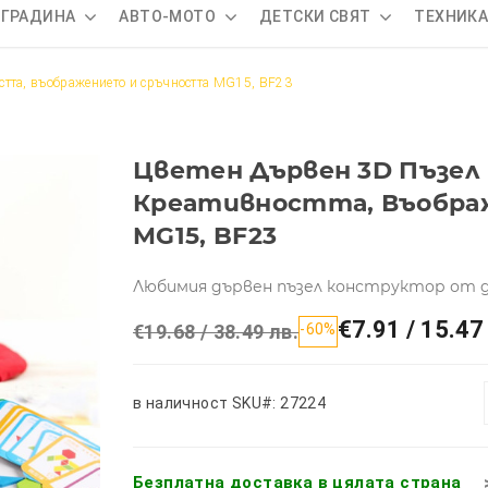
 ГРАДИНА
АВТО-МОТО
ДЕТСКИ СВЯТ
ТЕХНИК
тта, въображението и сръчността MG15, BF23
Цветен Дървен 3D Пъзел
Креативността, Въобра
MG15, BF23
Любимия дървен пъзел конструктор от 
€7.91 / 15.47
€19.68 / 38.49 лв.
-60%
в наличност
SKU#: 27224
Безплатна доставка в цялата страна