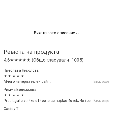
Ревюта на продукта
4,6★★★★★ (Общо гласували: 1005)
Преслава Николова
★ ★ ★ ★ ★
Много изчерпателен сайт.
Виж още
Римма Бележкова
★ ★ ★ ★ ★
Predlagate vsi4ko ot koeto se nujdae 4ovek, 4e i poveche!
Виж още
Casidy T.