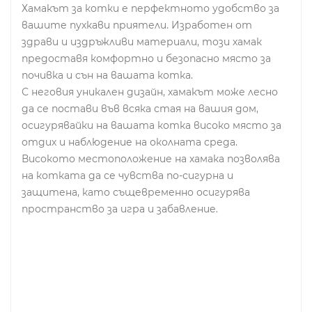
Хамакът за котки е перфектното удобство за
вашите пухкави приятели. Изработен от
здрави и издръжливи материали, този хамак
предоставя комфортно и безопасно място за
почивка и сън на вашата котка.
С неговия уникален дизайн, хамакът може лесно
да се постави във всяка стая на вашия дом,
осигурявайки на вашата котка високо място за
отдих и наблюдение на околната среда.
Високото местоположение на хамака позволява
на котката да се чувства по-сигурна и
защитена, като същевременно осигурява
пространство за игра и забавление.