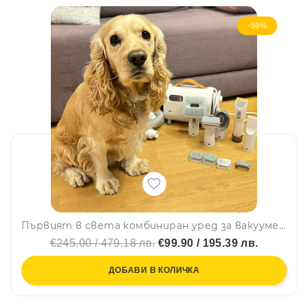
-59%
Първият в света комбиниран уред за вакуумен груминг и за сушене на домашни любимци: PET HAIR CARE: Уред 5в1 за домашни любимци - сешоар, прахосмукачка, груминг машинка за подстригване и др.
€245.00 / 479.18 лв.
€99.90 / 195.39 лв.
ДОБАВИ В КОЛИЧКА