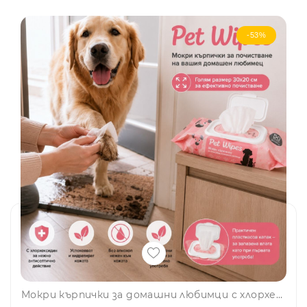
-53%
Мокри кърпички за домашни любимци с хлорхексидин – 50 броя, чисти лапи по всяко време