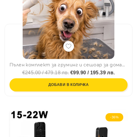
Пълен комплект за груминг и сешоар за домашни любимци LOVEMYPET 5in1, нов модел 2026- вакуум и сешоар в един компактен, тих и мощен уред
€245.00 / 479.18 лв.
€99.90 / 195.39 лв.
ДОБАВИ В КОЛИЧКА
-36%