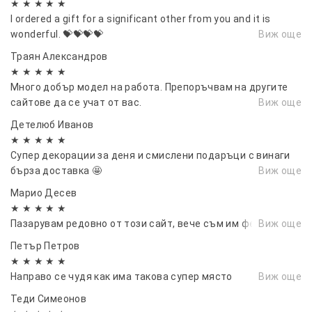
★ ★ ★ ★ ★
I ordered a gift for a significant other from you and it is
wonderful. 💝💝💝💝
Виж още
Траян Александров
★ ★ ★ ★ ★
Много добър модел на работа. Препоръчвам на другите
сайтове да се учат от вас.
Виж още
Детелюб Иванов
★ ★ ★ ★ ★
Супер декорации за деня и смислени подаръци с винаги
бърза доставка 🤩
Виж още
Марио Десев
★ ★ ★ ★ ★
Пазарувам редовно от този сайт, вече съм им фен.
Виж още
Петър Петров
★ ★ ★ ★ ★
Направо се чудя как има такова супер място
Виж още
Теди Симеонов