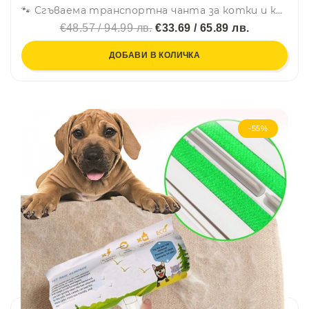
🐾 Сгъваема транспортна чанта за котки и кучета – широка и удобна за носене, лесна и компактна за прибиране
€48.57 / 94.99 лв.
€33.69 / 65.89 лв.
ДОБАВИ В КОЛИЧКА
-55%