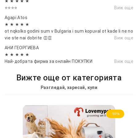
★ ★ ★ ★ ★
⭐⭐⭐⭐
Виж още
Agapi Atos
★ ★ ★ ★ ★
ot nqkolko godini sum v Bulgaria i sum kopuval ot kade li ne no
vie ste nai dobrite 👏👏
Виж още
АНИ ГЕОРГИЕВА
★ ★ ★ ★ ★
Най-добрата фирма за онлайн ПОКУПКИ
Виж още
Вижте още от категорията
Разгледай, харесай, купи
-59%