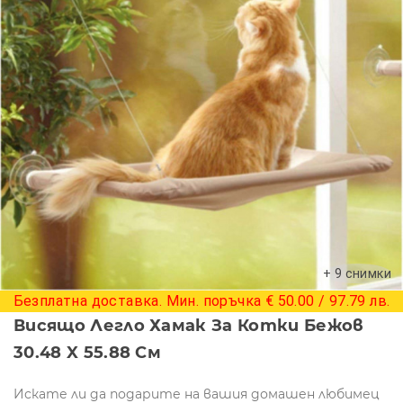
+ 9 снимки
Безплатна доставка. Мин. поръчка € 50.00 / 97.79 лв.
Висящо Легло Хамак За Котки Бежов
30.48 X 55.88 См
Искате ли да подарите на вашия домашен любимец