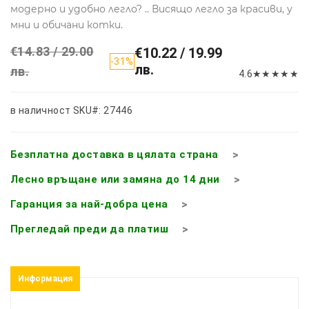
модерно и удобно легло? .. Висящо легло за красиви, у
мни и обичани котки.
€14.83 / 29.00
€10.22 / 19.99
-31%
лв.
лв.
4.6
★
★
★
★
★
в наличност
SKU#: 27446
Безплатна доставка в цялата страна
Лесно връщане или замяна до 14 дни
Гаранция за най-добра цена
Прегледай преди да платиш
Информация