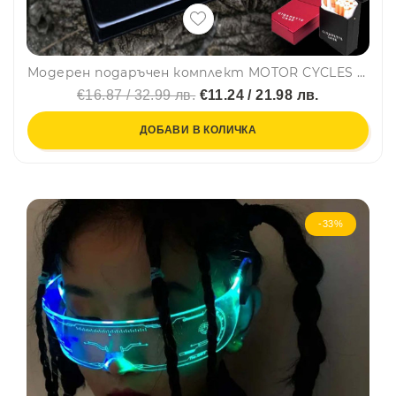
Модерен подаръчен комплект MOTOR CYCLES "Hаrlеy-Dаvidson" за любителите на тютюна - пепелник и запалка YJ6577
€16.87 / 32.99 лв.
€11.24 / 21.98 лв.
ДОБАВИ В КОЛИЧКА
-33%