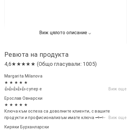
Ревюта на продукта
4,6★★★★★ (Общо гласували: 1005)
Margarita Milanova
★ ★ ★ ★ ★
👍👍👍👍👍 супер е
Виж още
Ерослав Овнарски
★ ★ ★ ★ ★
Ключа към оспеха са доволните клиенти, с вашите
продукти и профисионализъм имате ключа 🗝🗝🗝
Виж още
Киряки Бурханларски