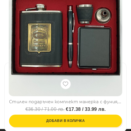
Стилен подаръчен комплект манерка с фуния, чашка, химикалка и табакера Jack Daniels Old No.7 Brand – 2018-5
€36.30 / 71.00 лв.
€17.38 / 33.99 лв.
ДОБАВИ В КОЛИЧКА