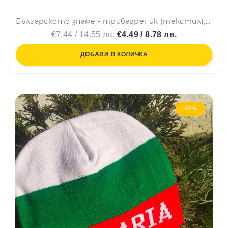
Българското знаме - трибагреник (текстил), голям - 90 х 150 см с дупки за нанизване
€7.44 / 14.55 лв.
€4.49 / 8.78 лв.
ДОБАВИ В КОЛИЧКА
-62%