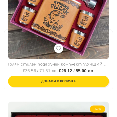
Голям стилен подаръчен комплект "ЛУЧШИЙ РЬIБАК" - манерка за алкохол, чашки и фунийка FH-82
€36.56 / 71.51 лв.
€28.12 / 55.00 лв.
ДОБАВИ В КОЛИЧКА
-52%