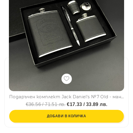
Подаръчен комплект Jack Daniel's №7 Old - манерка, мини манерка, химикалка, чашка, фуния, #2018-4
€36.56 / 71.51 лв.
€17.33 / 33.89 лв.
ДОБАВИ В КОЛИЧКА