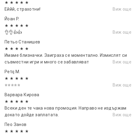
★ ★ ★ ★ ★
Еййй, страхотни!
Виж още
Йоан Р.
★ ★ ★ ★ ★
👌👌👍👍
Виж още
Петьо Станишев
★ ★ ★ ★ ★
Имаме близначки. Заиграха се моментално. Измислят си
съвместни игри и много се забавляват
Виж още
Petq M.
★ ★ ★ ★ ★
⭐⭐⭐⭐⭐
Виж още
Варвара Кирова
★ ★ ★ ★ ★
Всеки ден те чака нова промоция. Направо не издържам
докато дойде заплатата.
Виж още
Пео Занов
★ ★ ★ ★ ★