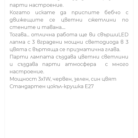
парти настроение.
Когато искате да приспите бебчо с
движещите се цветни сжетлини по
стените и тавана....
Тогава... отлична работа ще ви свършиLED
лапма с 3 вградени мощни светодиода в 3
цвята с въртяща се призматична глава.
Парти лампата създава цветни светлини
и създава парти атмосфера с много
настроение.
Мощност 3х1W, червен, зелен, син цвят
Стандартен цокъл-крушка Е27