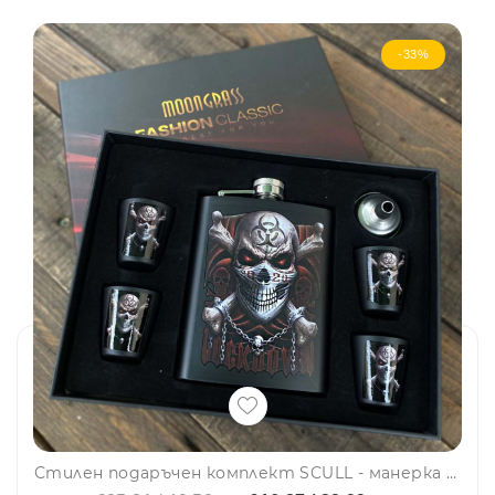
-33%
Стилен подаръчен комплект SCULL - манерка за алкохол, чашки и фунийка DJH1802