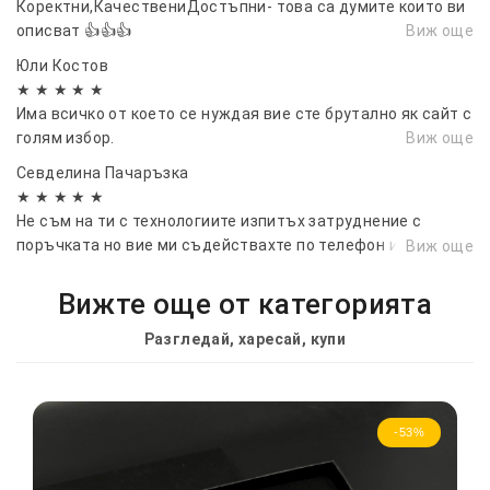
Коректни,КачествениДостъпни- това са думите които ви
описват 👍👍👍
Виж още
Юли Костов
★ ★ ★ ★ ★
Има всичко от което се нуждая вие сте брутално як сайт с
голям избор.
Виж още
Севделина Пачаръзка
★ ★ ★ ★ ★
Не съм на ти с технологиите изпитъх затруднение с
поръчката но вие ми съдействахте по телефон и ми
Виж още
помогнахте много за което ви благодаря. Артикулите бяха
перфектни и качествени, изключително много ме
Вижте още от категорията
зарадвахте.
Разгледай, харесай, купи
-53%