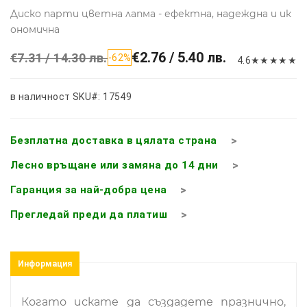
Диско парти цветна лапма - ефектна, надеждна и ик
ономична
€2.76 / 5.40 лв.
€7.31 / 14.30 лв.
-62%
4.6
★
★
★
★
★
в наличност
SKU#: 17549
Безплатна доставка в цялата страна
Лесно връщане или замяна до 14 дни
Гаранция за най-добра цена
Прегледай преди да платиш
Информация
Когато искате да създадете празнично,