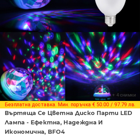
+ 4 снимки
Безплатна доставка. Мин. поръчка € 50.00 / 97.79 лв.
Въртяща Се Цветна Диско Парти LED
Лампа - Ефектна, Надеждна И
Икономична, BFO4