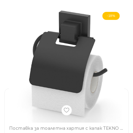
-18%
Поставка за тоалетна хартия с капак TEKNO TEL TR EF 238B, 15х13 см, Двойно залепване, Черен