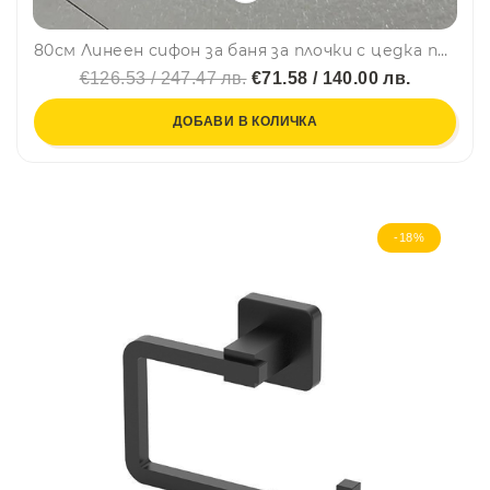
80см Линеен сифон за баня за плочки с цедка против запушване, черен мат
€126.53 / 247.47 лв.
€71.58 / 140.00 лв.
ДОБАВИ В КОЛИЧКА
-18%