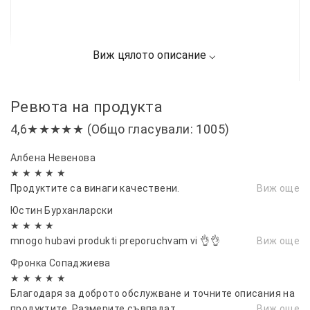
Ревюта на продукта
4,6★★★★★ (Общо гласували: 1005)
Албена Невенова
★ ★ ★ ★ ★
Продуктите са винаги качествени.
Виж още
Юстин Бурханларски
★ ★ ★ ★
mnogo hubavi produkti preporuchvam vi 👌👌
Виж още
Фронка Сопаджиева
★ ★ ★ ★ ★
Благодаря за доброто обслужване и точните описания на
продуктите. Размерите съвпадат
Виж още