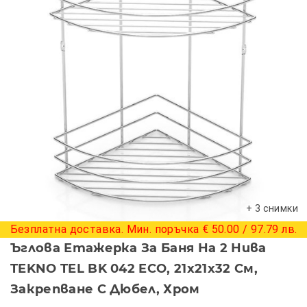
+ 3 снимки
Безплатна доставка. Мин. поръчка € 50.00 / 97.79 лв.
Ъглова Етажерка За Баня На 2 Нива
TEKNO TEL BK 042 ECO, 21х21х32 См,
Закрепване С Дюбел, Хром