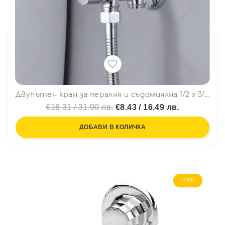
Двупътен кран за пералня и съдомиялна 1/2 х 3/8 х 1/2
€16.31 / 31.90 лв.
€8.43 / 16.49 лв.
ДОБАВИ В КОЛИЧКА
-18%