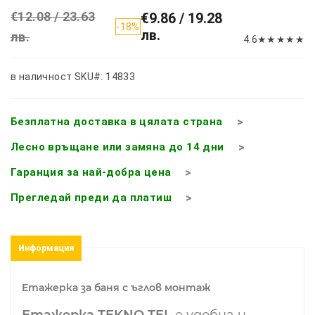
€12.08 / 23.63
€9.86 / 19.28
-18%
лв.
лв.
4.6
★
★
★
★
★
в наличност
SKU#: 14833
Безплатна доставка в цялата страна
Лесно връщане или замяна до 14 дни
Гаранция за най-добра цена
Прегледай преди да платиш
Информация
Етажерка за баня с ъглов монтаж
Етажерка TEKNO TEL
е удобна и