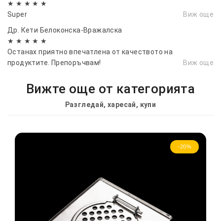
★ ★ ★ ★ ★
Super
Виж още
Др. Кети Белоконска-Вражалска
★ ★ ★ ★ ★
Останах приятно впечатлена от качеството на
продуктите. Препоръчвам!
Виж още
Вижте още от категорията
Разгледай, харесай, купи
-20%