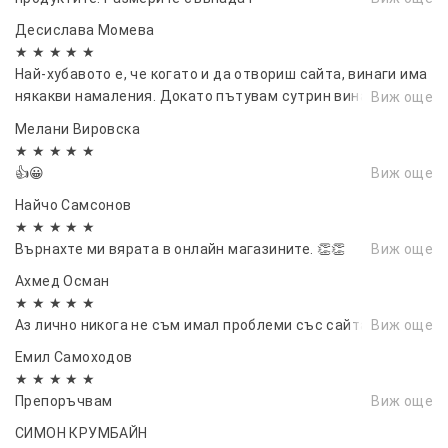
Десислава Момева
★ ★ ★ ★ ★
Най-хубавото е, че когато и да отвориш сайта, винаги има
някакви намаления. Докато пътувам сутрин винаги
Виж още
проверявам какво е на промоция днес.
Мелани Вировска
★ ★ ★ ★ ★
👍😀
Виж още
Найчо Самсонов
★ ★ ★ ★ ★
Върнахте ми вярата в онлайн магазините. 👏👏
Виж още
Ахмед Осман
★ ★ ★ ★ ★
Аз лично никога не съм имал проблеми със сайта.
Виж още
Емил Самоходов
★ ★ ★ ★ ★
Препоръчвам
Виж още
СИМОН КРУМБАЙН