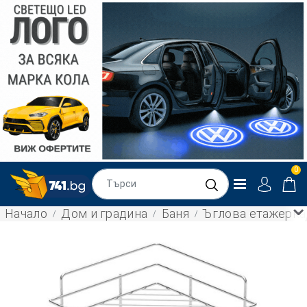
0
Начало
Дом и градина
Баня
Ъглова етажерка 