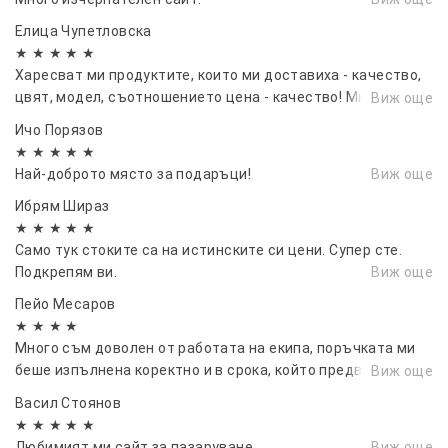
Елица Чупетловска
★ ★ ★ ★ ★
Харесват ми продуктите, които ми доставиха - качество,
цвят, модел, съотношението цена - качество! Много
Виж още
добро обслужване! Коректност във взаимодействието!
Ичо Порязов
Благодаря! Имам намерение скоро пак да поръчам
★ ★ ★ ★ ★
Най-доброто място за подаръци!
Виж още
Ибрям Шираз
★ ★ ★ ★ ★
Само тук стоките са на истинските си цени. Супер сте.
Подкрепям ви.
Виж още
Пейо Месаров
★ ★ ★ ★
Много съм доволен от работата на екипа, поръчката ми
беше изпълнена коректно и в срока, който предварително
Виж още
ми беше съобщен.
Васил Стоянов
★ ★ ★ ★ ★
Любимият ми сайт за пазаруване.
Виж още