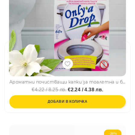
Ароматни почистващи капки за тоалетна и баня РОЗА Only A Drop - Casa Labico, 10 мл
€4.22 / 8.25 лв.
€2.24 / 4.38 лв.
ДОБАВИ В КОЛИЧКА
-38%