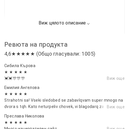
Ревюта на продукта
4,6★★★★★ (Общо гласували: 1005)
Сибила Кърова
★ ★ ★ ★ ★
💓💓🎊🎊🎊
Виж още
Емилия Ангелова
★ ★ ★ ★ ★
Strahotni sa! Vseki sledobed se zabavlqvam super mnogo na
dvora s tqh. Kato neturpeliv chovek, vi blagodarq za burzata
Виж още
dostavka 🤝
Преслава Николова
★ ★ ★ ★ ★
Много изчерпателен сайт.
Виж още