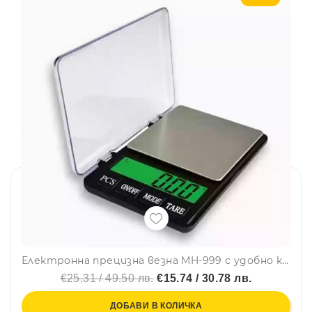
Електронна прецизна везна MH-999 с удобно капаче, 600гр x 0.01гр
€25.31 / 49.50 лв.
€15.74 / 30.78 лв.
ДОБАВИ В КОЛИЧКА