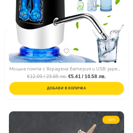
Мощна помпа с вградена батерия и USB зареждане, за галони и туби, със здрав гумен уплътнител за различни размери, H2O
€12.09 / 23.65 лв.
€5.41 / 10.58 лв.
ДОБАВИ В КОЛИЧКА
-62%