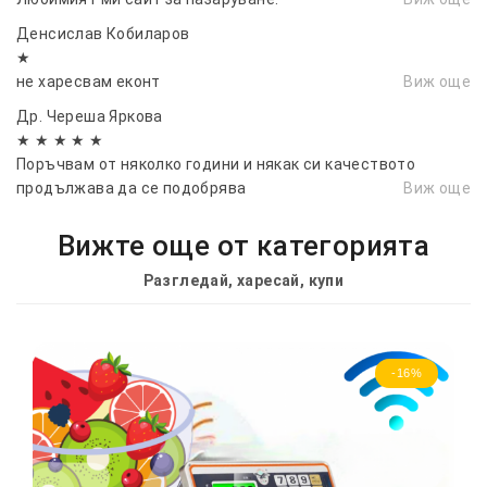
Денсислав Кобиларов
★
не харесвам еконт
Виж още
Др. Череша Яркова
★ ★ ★ ★ ★
Поръчвам от няколко години и някак си качеството
продължава да се подобрява
Виж още
Вижте още от категорията
Разгледай, харесай, купи
-16%