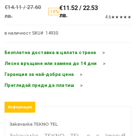
€14.11 / 27.60
€11.52 / 22.53
-18%
лв.
лв.
4.6
★
★
★
★
★
в наличност
SKU#: 14930
Безплатна доставка в цялата страна
Лесно връщане или замяна до 14 дни
Гаранция за най-добра цена
Прегледай преди да платиш
Информация
Закачалка TEKNO TEL
Закачалка TEKNO TEL е с
красив,