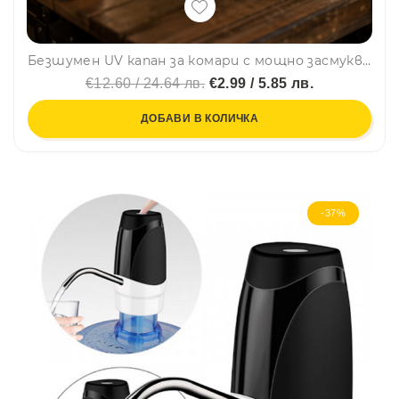
Безшумен UV капан за комари с мощно засмукване, за площ 20 кв. м., с USB захранване
€12.60 / 24.64 лв.
€2.99 / 5.85 лв.
ДОБАВИ В КОЛИЧКА
-37%