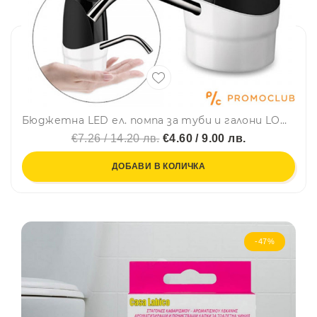
Бюджетна LED ел. помпа за туби и галони LOW BUDGET, презареждаема, с гумена приставка за туби 3-11 л., H2O
€7.26 / 14.20 лв.
€4.60 / 9.00 лв.
ДОБАВИ В КОЛИЧКА
-47%