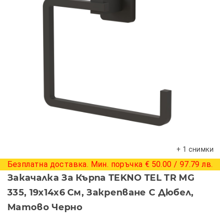
+ 1 снимки
Безплатна доставка. Мин. поръчка € 50.00 / 97.79 лв.
Закачалка За Кърпа TEKNO TEL TR MG
335, 19х14х6 См, Закрепване С Дюбел,
Матово Черно