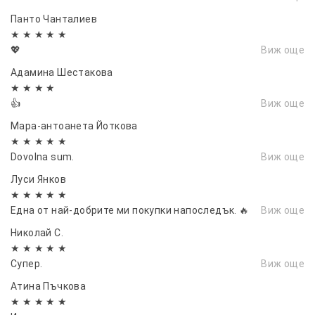
Панто Чанталиев
★ ★ ★ ★ ★
💖
Виж още
Адамина Шестакова
★ ★ ★ ★
👍
Виж още
Мара-антоанета Йоткова
★ ★ ★ ★ ★
Dovolna sum.
Виж още
Луси Янков
★ ★ ★ ★ ★
Една от най-добрите ми покупки напоследък. 🔥
Виж още
Николай С.
★ ★ ★ ★ ★
Супер.
Виж още
Атина Пъчкова
★ ★ ★ ★ ★