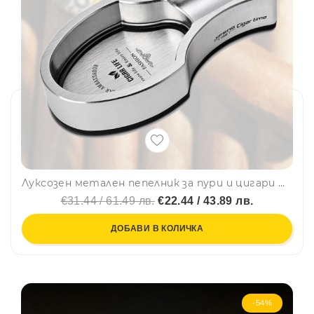
Луксозен метален пепелник за пури и цигари GIFENG CIGAR TIME, сребрист
€31.44 / 61.49 лв.
€22.44 / 43.89 лв.
ДОБАВИ В КОЛИЧКА
-54%