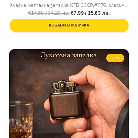
Класна метална запалка КГБ СССР,#1176, класически дизайн, на газ с камъче и подаръчна кутия
€17.50 / 34.23 лв.
€7.99 / 15.63 лв.
ДОБАВИ В КОЛИЧКА
-38%