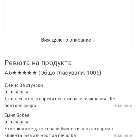
Ревюта на продукта
4,6★★★★★ (Общо гласували: 1005)
Денчо Въртунски
★ ★ ★ ★ ★
Доволен съм, въпреки негативните очаквания. Ще
повторя скоро
Виж още
Емил Бобев
★ ★ ★ ★ ★
Ето как може да се прави бизнес и честно спрямо
клиента. Без алчност за печалба.
Виж още