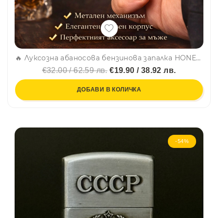
🔥 Луксозна абаносова бензинова запалка HONEST WOOD VINTAGE с 3 камъчета в комплекта, подаръчна кутия
€32.00 / 62.59 лв.
€19.90 / 38.92 лв.
ДОБАВИ В КОЛИЧКА
-54%