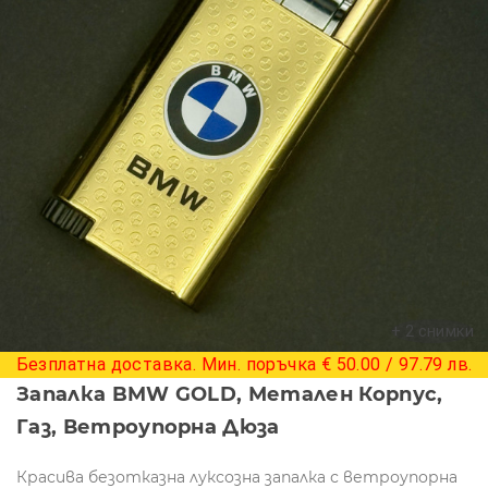
+ 2 снимки
Безплатна доставка. Мин. поръчка € 50.00 / 97.79 лв.
Запалка BMW GOLD, Метален Корпус,
Газ, Ветроупорна Дюза
Красива безотказна луксозна запалка с ветроупорна