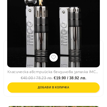
Класическа австрийска бензинова запалка IMCO STORM, проста, здрава, тествана в много войни над 100 г.
€40.00 / 78.23 лв.
€19.90 / 38.92 лв.
ДОБАВИ В КОЛИЧКА