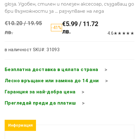
дюза. Удобен, стилен и полезен аксесоар, създаващ до
бри възможности за ... разчупване на леда
€10.20 / 19.95
€5.99 / 11.72
-41%
лв.
лв.
4.6
★
★
★
★
★
в наличност
SKU#: 31093
Безплатна доставка в цялата страна
Лесно връщане или замяна до 14 дни
Гаранция за най-добра цена
Прегледай преди да платиш
Информация