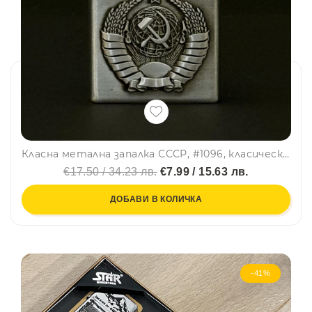
Класна метална запалка СССР, #1096, класически дизайн, на газ с камъче и подаръчна кутия
€17.50 / 34.23 лв.
€7.99 / 15.63 лв.
ДОБАВИ В КОЛИЧКА
-41%