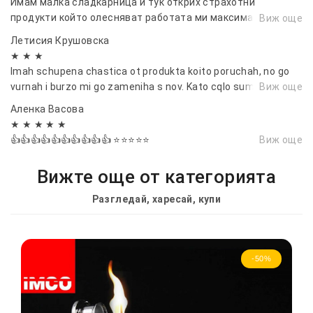
Имам малка сладкарница и тук открих страхотни
продукти който олесняват работата ми максимално.
Виж още
Препоръчвам от първо лице.😁😁😁💯💯💯
Летисия Крушовска
★ ★ ★
Imah schupena chastica ot produkta koito poruchah, no go
vurnah i burzo mi go zameniha s nov. Kato cqlo sum dovolna
Виж още
Аленка Васовa
★ ★ ★ ★ ★
👍👍👍👍👍👍👍👍👍👍 ⭐⭐⭐⭐⭐
Виж още
Вижте още от категорията
Разгледай, харесай, купи
-50%