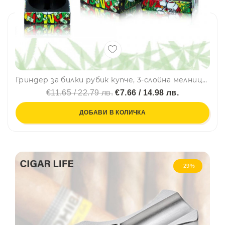
Гриндер за билки рубик купче, 3-слойна мелница, тайник
€11.65 / 22.79 лв.
€7.66 / 14.98 лв.
ДОБАВИ В КОЛИЧКА
-29%