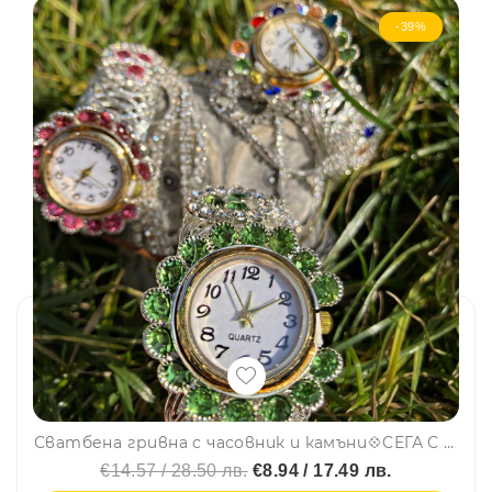
-39%
Сватбена гривна с часовник и камъни💠СЕГА С ПОДАРЪЧНА КУТИЯ!
€14.57 / 28.50 лв.
€8.94 / 17.49 лв.