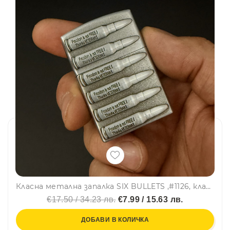
Класна метална запалка SIX BULLETS ,#1126, класически дизайн, на газ с камъче и подаръчна кутия
€17.50 / 34.23 лв.
€7.99 / 15.63 лв.
ДОБАВИ В КОЛИЧКА