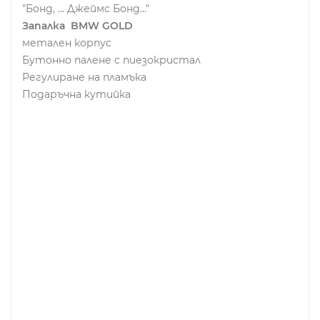
"Бонд, ... Джеймс Бонд..."
Запалка BMW GOLD
метален корпус
Бутонно палене с пиезокристал
Регулиране на пламъка
Подаръчна кутийка