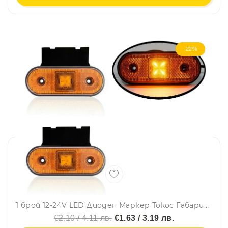
-22%
1 брой 12-24V LED Диоден Маркер Токос Габарит Светлина За Камион Ремарке Платформа Оранжев
€2.10 / 4.11 лв.
€1.63 / 3.19 лв.