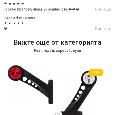
★ ★ ★ ★ ★
Горечо препоръчвам, уникални сте ❤️❤️❤️
Виж още
Панто Чанталиев
★ ★ ★ ★ ★
💖
Виж още
Вижте още от категорията
Разгледай, харесай, купи
-23%