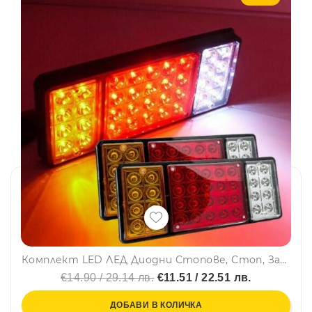
Комплект LED ЛЕД Диодни Стопове, Стоп, Задни светлини с 4 Функции, 12V, 31,5 cm x 13,5 cm Подходящ за ремаркета, каравани, селскостопански превозни ср
€14.90 / 29.14 лв.
€11.51 / 22.51 лв.
ДОБАВИ В КОЛИЧКА