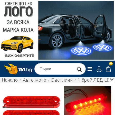
0
Начало
Авто-мото
Светлини
1 брой ЛЕД LED 