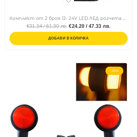
Комплект от 2 броя 12- 24V LED ЛЕД рогчета странични габаритни светлини въртящи се за камион ремарке платформа каравана и др. бяло-червено
€31.34 / 61.30 лв.
€24.20 / 47.33 лв.
ДОБАВИ В КОЛИЧКА
-23%