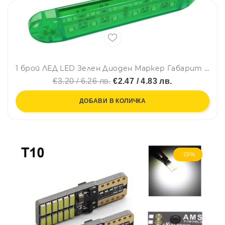
1 брой ЛЕД LED Зелен Диоден Маркер Габарит Токос със 12 светодиода за камион ремарке бус ван каравана платформа 12V
€3.20 / 6.26 лв.
€2.47 / 4.83 лв.
ДОБАВИ В КОЛИЧКА
-23%