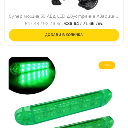
Супер мощна 30 ЛЕД LED Двустранна Аварийна Сигнална Лампа Блиц Маяк с Магнити Магнит За Пътна Помощ Платформа Снегорин 12-24V със 7 режима на работа Ж
€47.44 / 92.78 лв.
€36.64 / 71.66 лв.
ДОБАВИ В КОЛИЧКА
-23%