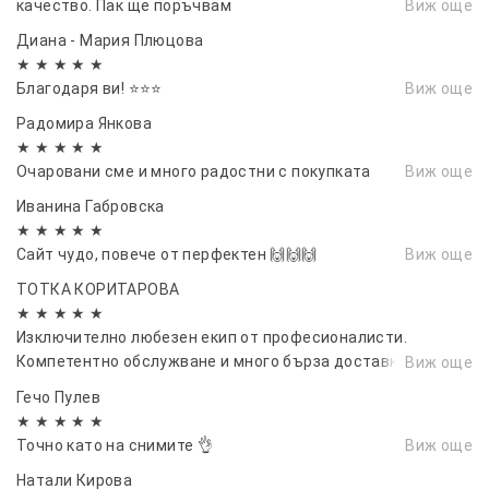
качество. Пак ще поръчвам
Виж още
Диана - Мария Плюцова
★ ★ ★ ★ ★
Благодаря ви! ⭐⭐⭐
Виж още
Радомира Янкова
★ ★ ★ ★ ★
Очаровани сме и много радостни с покупката
Виж още
Иванина Габровска
★ ★ ★ ★ ★
Сайт чудо, повече от перфектен 🙌🙌🙌
Виж още
ТОТКА КОРИТАРОВА
★ ★ ★ ★ ★
Изключително любезен екип от професионалисти.
Компетентно обслужване и много бърза доставка! За
Виж още
втори път се доверяваме на услугите им и смело мога да
Гечо Пулев
кажа,ЧЕ СТЕ ЛЮБИМИЯТ МИ МАГАЗИН
★ ★ ★ ★ ★
Точно като на снимите 👌
Виж още
Натали Кирова