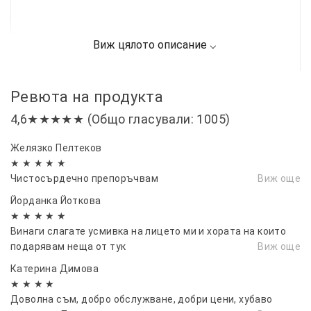
Ревюта на продукта
4,6★★★★★ (Общо гласували: 1005)
Желязко Пелтеков
★ ★ ★ ★ ★
Чистосърдечно препоръчвам
Виж още
Йорданка Йоткова
★ ★ ★ ★ ★
Винаги слагате усмивка на лицето ми и хората на които
подарявам неща от тук
Виж още
Катерина Димова
★ ★ ★ ★
Доволна съм, добро обслужване, добри цени, хубаво