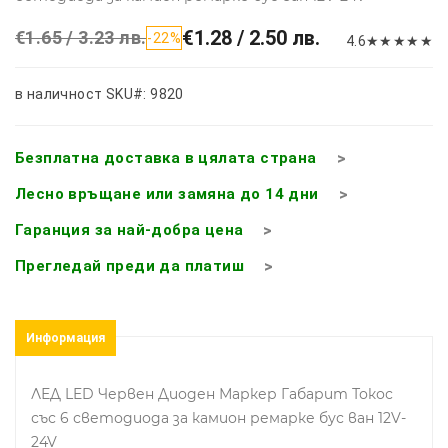
€1.28 / 2.50 лв.
€1.65 / 3.23 лв.
-22%
4.6
★
★
★
★
★
в наличност
SKU#: 9820
Безплатна доставка в цялата страна
Лесно връщане или замяна до 14 дни
Гаранция за най-добра цена
Прегледай преди да платиш
Информация
ЛЕД LED Червен Диоден Маркер Габарит Токос
със 6 светодиода за камион ремарке бус ван 12V-
24V