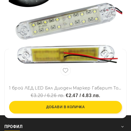
1 брой ЛЕД LED Бял Диоден Маркер Габарит Токос със 12 светодиода за камион ремарке бус ван каравана платформа 24V
€3.20 / 6.26 лв.
€2.47 / 4.83 лв.
ДОБАВИ В КОЛИЧКА
ПРОФИЛ