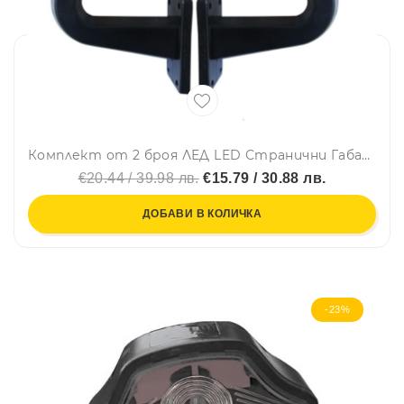
Комплект от 2 броя ЛЕД LED Странични Габарити Габаритни Светлини Тип Рогче с Неон Ефект за Камион Ремарке Тир Бус Ван Каравана и др. 12-24V оранжево
€20.44 / 39.98 лв.
€15.79 / 30.88 лв.
ДОБАВИ В КОЛИЧКА
-23%