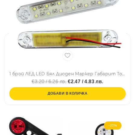
1 брой ЛЕД LED Бял Диоден Маркер Габарит Токос със 12 светодиода за камион ремарке бус ван каравана платформа 24V
€3.20 / 6.26 лв.
€2.47 / 4.83 лв.
ДОБАВИ В КОЛИЧКА
-23%