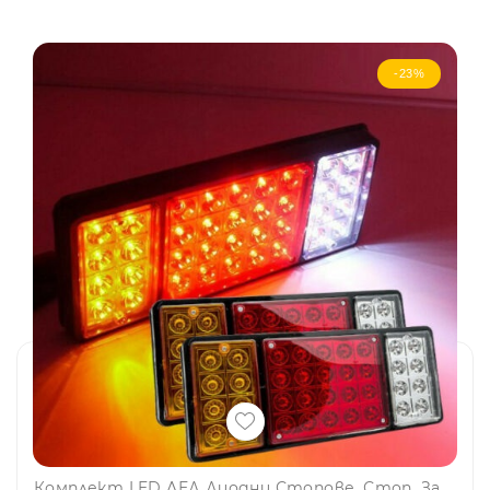
-23%
Комплект LED ЛЕД Диодни Стопове, Стоп, Задни светлини с 4 Функции, 12V, 31,5 cm x 13,5 cm Подходящ за ремаркета, каравани, селскостопански превозни ср