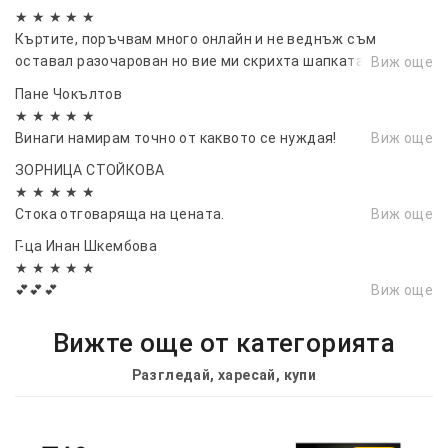
★ ★ ★ ★ ★
Къртите, поръчвам много онлайн и не веднъж съм
оставал разочарован но вие ми скрихта шапката по
Виж още
готина и добра поръчка не съм имал. 👏👏👌👌💪💪
Пане Чокълтов
★ ★ ★ ★ ★
Винаги намирам точно от каквото се нуждая!
Виж още
ЗОРНИЦА СТОЙКОВА
★ ★ ★ ★ ★
Стока отговаряща на цената.
Виж още
Г-ца Инан Шкембова
★ ★ ★ ★ ★
💕💕💕
Виж още
Вижте още от категорията
Разгледай, харесай, купи