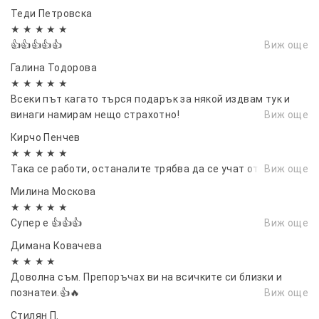
Теди Петровска
★ ★ ★ ★ ★
👍👍👍👍👍
Виж още
Галина Тодорова
★ ★ ★ ★ ★
Всеки път кагато търся подарък за някой издвам тук и
винаги намирам нещо страхотно!
Виж още
Кирчо Пенчев
★ ★ ★ ★ ★
Така се работи, останалите трябва да се учат от вас.
Виж още
Милина Москова
★ ★ ★ ★ ★
Супер е 👍👍👍
Виж още
Димана Ковачева
★ ★ ★ ★
Доволна съм. Препоръчах ви на всичките си близки и
познатеи.👍🔥
Виж още
Стилян П.