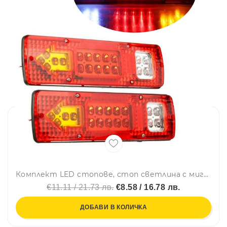
Комплект LED стопове, стоп светлина с мигач, задна светлина, 12v за камион бус ТИР, ремарке, каравана 29 x 8 cm
€11.11 / 21.73 лв.
€8.58 / 16.78 лв.
ДОБАВИ В КОЛИЧКА