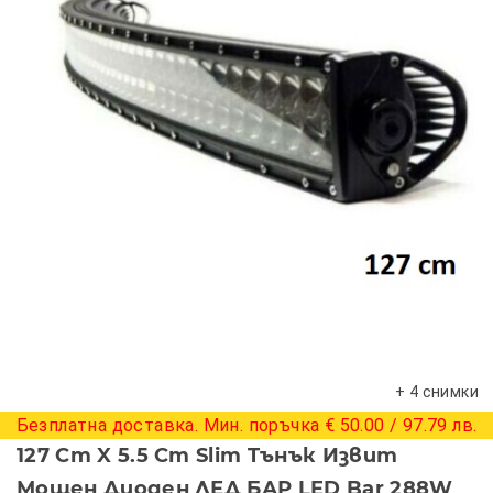
+ 4 снимки
Безплатна доставка. Мин. поръчка € 50.00 / 97.79 лв.
127 Cm X 5.5 Cm Slim Tънък Извит
Мощен Диоден ЛЕД БАР LED Bar 288W