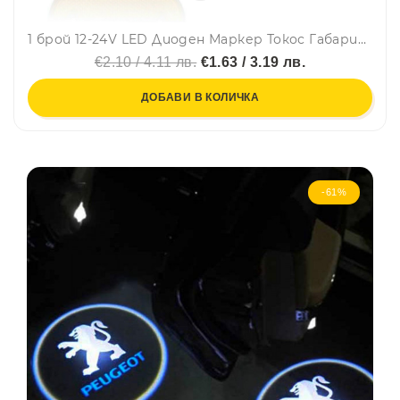
1 брой 12-24V LED Диоден Маркер Токос Габарит Светлина За Камион Ремарке Платформа Оранжев
€2.10 / 4.11 лв.
€1.63 / 3.19 лв.
ДОБАВИ В КОЛИЧКА
-61%