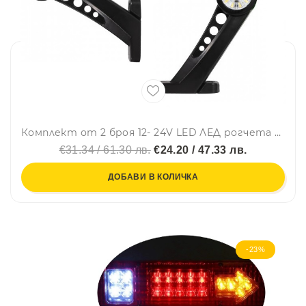
Комплект от 2 броя 12- 24V LED ЛЕД рогчета странични габаритни светлини въртящи се за камион ремарке платформа каравана и др. бяло-червено
€31.34 / 61.30 лв.
€24.20 / 47.33 лв.
ДОБАВИ В КОЛИЧКА
-23%