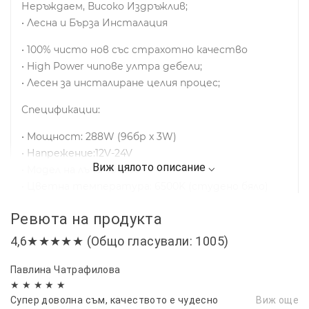
Неръждаем, Високо Издръжлив;
• Лесна и Бърза Инсталация
• 100% чисто нов със страхотно качество
• High Power чипове ултра дебели;
• Лесен за инсталиране целия процес;
Спецификации:
• Мощност: 288W (96бр x 3W)
• Напрежение:12V-24V
• Модел на лъча: Точков
• Цветна температура: 6500K (студено бяло)
• Водоустойчивост: IP67
Ревюта на продукта
• Материал: Алуминиев корпус
• Живот: 30 000 часа повече
4,6★★★★★ (Общо гласували: 1005)
Размери :
Павлина Чатрафилова
★ ★ ★ ★ ★
• Дължина: 127 см / 50 инча.
Супер доволна съм, качеството е чудесно
Виж още
• Дълбочина: 55 мм / 2,1 инча.