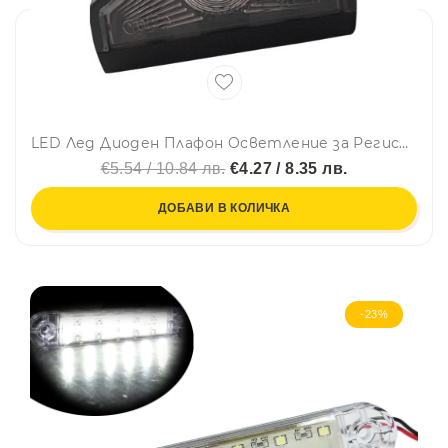
LED Лед Диоден Плафон Oсветление за Регистрационен Номер ,24V, За Ремарке, Бус, Каравана, Платформа, Черен
€5.54 / 10.84 лв.
€4.27 / 8.35 лв.
ДОБАВИ В КОЛИЧКА
-23%