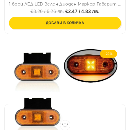
1 брой ЛЕД LED Зелен Диоден Маркер Габарит Токос със 12 светодиода за камион ремарке бус ван каравана платформа 12V
€3.20 / 6.26 лв.
€2.47 / 4.83 лв.
ДОБАВИ В КОЛИЧКА
-22%