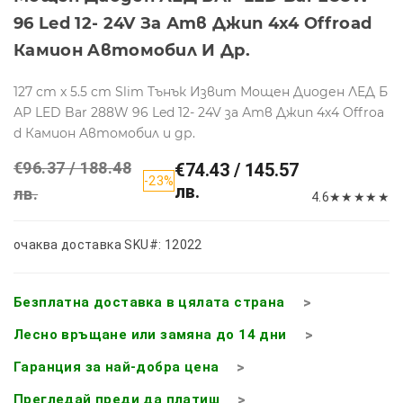
96 Led 12- 24V За Атв Джип 4х4 Offroad
Камион Aвтомобил И Др.
127 cm x 5.5 cm Slim Tънък Извит Мощен Диоден ЛЕД Б
АР LED Bar 288W 96 Led 12- 24V за Атв Джип 4х4 Offroa
d Камион Aвтомобил и др.
€96.37 / 188.48
€74.43 / 145.57
-23%
лв.
лв.
4.6
★
★
★
★
★
очаква доставка
SKU#: 12022
Безплатна доставка в цялата страна
Лесно връщане или замяна до 14 дни
Гаранция за най-добра цена
Прегледай преди да платиш