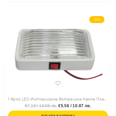
-23%
1 брой LED Интериорна Вътрешна Лампа Плафон Таван Правоъгълна12V За Кола Камион Бус Каравана Кемпер
€7.19 / 14.06 лв.
€5.56 / 10.87 лв.
ДОБАВИ В КОЛИЧКА