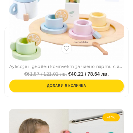
Луксозен дървен комплект за чаено парти с аксесоари от 25+ части, 3+ години, TEA PARTY SET NUNUKIDS- XQ05, BF23
€61.87 / 121.01 лв.
€40.21 / 78.64 лв.
ДОБАВИ В КОЛИЧКА
-47%