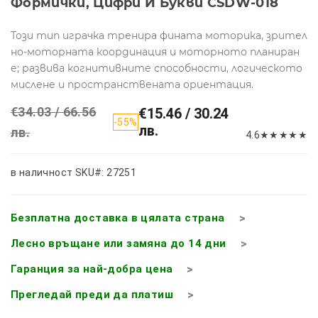
Формички, Цифри И Букви CSDW-018
Този тип играчка тренира фината моторика, зрител
но-моторната координация и моторното планиран
е; развива когнитивните способности, логическото
мислене и пространствената ориентация.
€34.03 / 66.56
€15.46 / 30.24
-55%
лв.
лв.
4.6
★
★
★
★
★
в наличност
SKU#: 27251
Безплатна доставка в цялата страна
Лесно връщане или замяна до 14 дни
Гаранция за най-добра цена
Прегледай преди да платиш