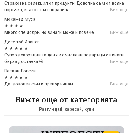
Страхотна селекция от продукти. Доволна съм от всяка
поръчка, която съм направила
Виж още
Мохамед Муса
★ ★ ★ ★
Много сте добри, но винаги може и повече.
Виж още
Детелюб Иванов
★ ★ ★ ★ ★
Супер декорации за деня и смислени подаръци с винаги
бърза доставка 🤩
Виж още
Петкан Лопски
★ ★ ★ ★ ★
Да, доволен съм и препоръчвам
Виж още
Вижте още от категорията
Разгледай, харесай, купи