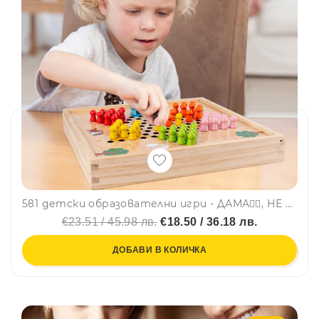
5в1 детски образователни игри - ДАМА🕴🏻, НЕ СЕ СЪРДИ ЧОВЕЧЕ🎲, ЛАБИРИНТ🐍, БЯЛА ДЪСКА ⬜ и МАДЖОНГ💥 BT02, BF23
€23.51 / 45.98 лв.
€18.50 / 36.18 лв.
ДОБАВИ В КОЛИЧКА