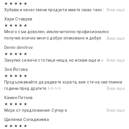
★ ★ ★ ★ ★
Хубави и качествени продукти имате смао така👏🙌
Виж още
Хари Ставрев
★ ★ ★ ★ ★
Много съм доволен, изключително профисионално
получих всичко много добре опаковано и добре
Виж още
изглеждащо.
Demir dimitrov
★ ★ ★ ★ ★
Закупих си вече стотици неща, но искам още и още.
Виж още
Зоя Йотова
★ ★ ★ ★ ★
Продължавайте да радвате хората, вие сте на светлинни
години пред другите.✨✨✨✨
Виж още
Камен Петков
★ ★ ★ ★ ★
Море от предложения. Супер е
Виж още
Щилянка Сопаджиева
★ ★ ★ ★ ★