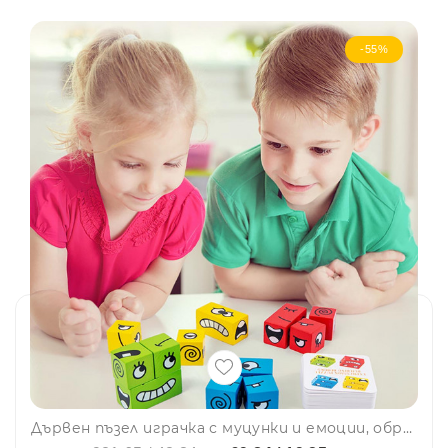
-55%
Дървен пъзел играчка с муцунки и емоции, образователен MZM11, BF23