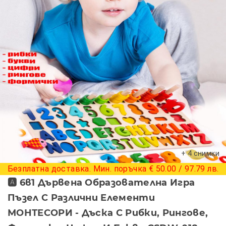
+ 4 снимки
Безплатна доставка. Мин. поръчка € 50.00 / 97.79 лв.
🅰 6в1 Дървена Образователна Игра
Пъзел С Различни Елементи
МОНТЕСОРИ - Дъска С Рибки, Рингове,