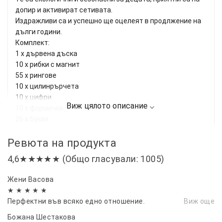
допир и активират сетивата.
Издражливи са и успешно ще оцелеят в продлжение на
дълги години.
Комплект:
1 х дървена дъска
10 х рибки с магнит
55 х рингове
10 х цилинрърчета
10 х цифри
10 х формички
26 х букви
1 х въдичка
Ревюта на продукта
1 х торбичка за пренасяне на частите
Размери: 40 × 18 см
4,6★★★★★ (Общо гласували: 1005)
Дървената образователна дъска е съобразена с
метода Монтесори и е подходяща за деца над 3 години.
Жени Васовa
★ ★ ★ ★ ★
Перфектни във всяко едно отношение.
Виж още
Божана Шестакова