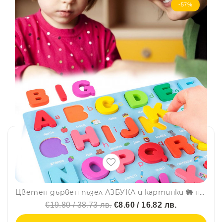
-57%
Цветен дървен пъзел АЗБУКА и картинки 🐘 на дъска със значение на английски език CQ05, BF23
€19.80 / 38.73 лв.
€8.60 / 16.82 лв.