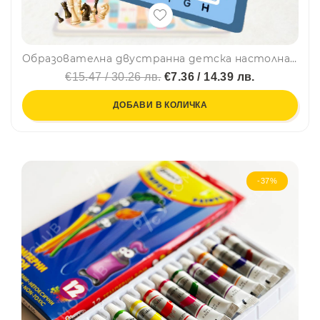
Образователна двустранна детска настолна игра "ШАХ" CQ08, BF23
€15.47 / 30.26 лв.
€7.36 / 14.39 лв.
ДОБАВИ В КОЛИЧКА
-37%