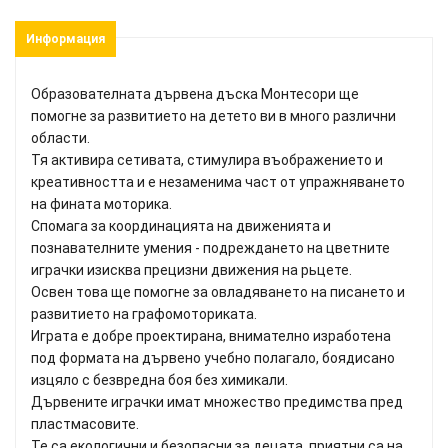
Информация
Образователната дървена дъска Монтесори ще
помогне за развитието на детето ви в много различни
области.
Тя активира сетивата, стимулира въображението и
креативността и е незаменима част от упражняването
на фината моторика.
Спомага за координацията на движенията и
познавателните умения - подреждането на цветните
играчки изисква прецизни движения на рьцете.
Освен това ще помогне за овладяването на писането и
развитието на графомоториката.
Играта е добре проектирана, внимателно изработена
под формата на дървено учебно полагало, боядисано
изцяло с безвредна боя без химикали.
Дървените играчки имат множество предимства пред
пластмасовите.
Те са екологични и безопасни за децата, приятни са на