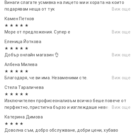
Не бива да се включва и да се ползва, докато се
Винаги слагате усмивка на лицето ми и хората на които
зарежда!
Съвет: Ако използвате прахообразен
подарявам неща от тук
Виж още
препарат за почистване, поставете го преди да
Камен Петков
сложите приставката на уреда. Така ще
★ ★ ★ ★ ★
избегнете риска от запрашаване на самата
Море от предложения. Супер е
Виж още
машина.
Еленица Йоткова
★ ★ ★ ★ ★
Добър онлайн магазин 👌
Виж още
Албена Милева
★ ★ ★ ★ ★
Благодаря, че ви има. Незаменими сте.
Виж още
Стела Тараличева
★ ★ ★ ★ ★
Изключителен профисеонализъм всичко беше повече от
перфектно, пристигна бързо и изглеждаше невероятно.
Виж още
Катерина Димова
★ ★ ★ ★
Доволна съм, добро обслужване, добри цени, хубаво