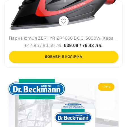
Парна ютия ZEPHYR ZP 1050 BQC, 3000W, Керамична плоча, Вертикално гладене, Самопочистване, Черен/червен
€47.85 / 93.59 лв.
€39.08 / 76.43 лв.
ДОБАВИ В КОЛИЧКА
-49%