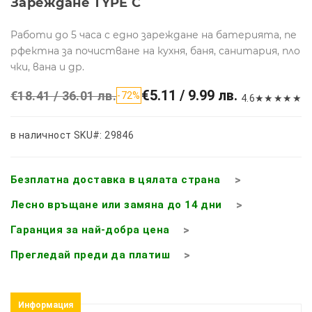
Зареждане TYPE C
Работи до 5 часа с едно зареждане на батерията, пе
рфектна за почистване на кухня, баня, санитария, пло
чки, вана и др.
€5.11 / 9.99 лв.
€18.41 / 36.01 лв.
-72%
4.6
★
★
★
★
★
в наличност
SKU#: 29846
Безплатна доставка в цялата страна
Лесно връщане или замяна до 14 дни
Гаранция за най-добра цена
Прегледай преди да платиш
Информация