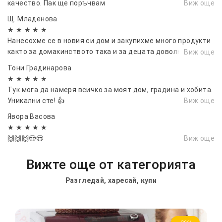
качество. Пак ще поръчвам
Виж още
Щ. Младенова
★ ★ ★ ★ ★
Нанесохме се в новия си дом и закупихме много продукти
както за домакинството така и за децата доволна
Виж още
съм.⭐⭐⭐
Тони Градинарова
★ ★ ★ ★ ★
Тук мога да намеря всичко за моят дом, градина и хобита.
Уникални сте! 👍
Виж още
Явора Васовa
★ ★ ★ ★ ★
🙌🙌🙌😍😍
Виж още
Вижте още от категорията
Разгледай, харесай, купи