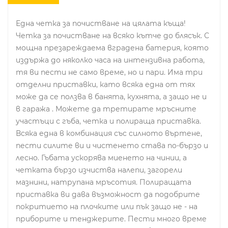
Една четка за почистване на цялата къща!
Четка за почистване на всяко кътче до блясък. С
мощна презареждаема вградена батерия, която
издържа до няколко часа на интензивна работа,
тя ви пести не само време, но и пари. Има три
отделни приставки, като всяка една от тях
може да се ползва в банята, кухнята, а защо не и
в гаража . Можете да третирате мръсните
участъци с гъба, четка и полираща приставка.
Всяка една в комбинация със силното въртене,
пести силите ви и чистенето става по-бързо и
лесно. Гъбата ускорява миенето на чинии, а
четката бързо изчиства налепи, загорели
мазнини, натрупана мръсотия. Полиращата
приставка ви дава възможност да подобрите
покритието на плочките или пък защо не - на
приборите и тенджерите. Пести много време