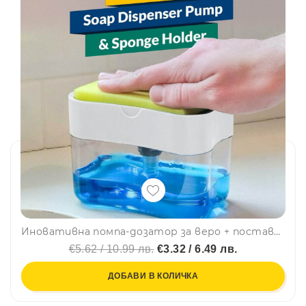
Иновативна помпа-дозатор за веро + поставка с гъба, удобно, лесно, практично SOAP PUMP, правоъгълна, BFO
€5.62 / 10.99 лв.
€3.32 / 6.49 лв.
ДОБАВИ В КОЛИЧКА