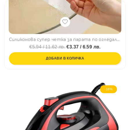
Силиконова супер четка за парата по огледалото в банята MIRROR CLEANER
€5.94 / 11.62 лв.
€3.37 / 6.59 лв.
ДОБАВИ В КОЛИЧКА
-18%