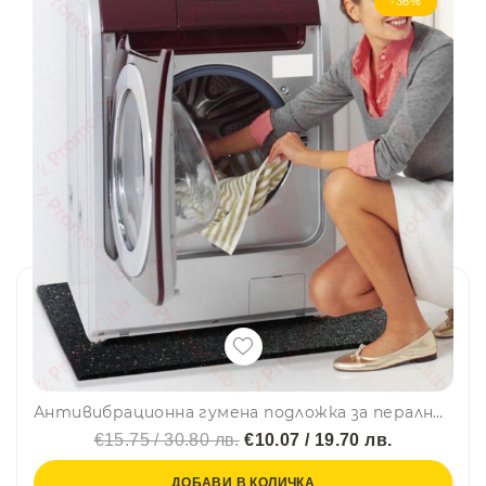
-36%
Антивибрационна гумена подложка за перални, сушилни и др- шумоизолираща, изолационна, антивибрационна 60х60х1 см
€15.75 / 30.80 лв.
€10.07 / 19.70 лв.
ДОБАВИ В КОЛИЧКА