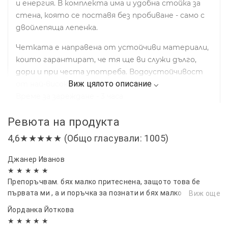
и енергия. В комплекта има и удобна стойка за
стена, която се поставя без пробиване - само с
двойлепяща лепенка.
Четката е направена от устойчиви материали,
които гарантират, че тя ще ви служи дълго,
дори и при честа употреба. Водоустойчивост
от най-висок клас.
Време за зареждане - 3 часа
Време за работа - 4-5 часа
Ревюта на продукта
Комплектът съдържа:
4,6★★★★★ (Общо гласували: 1005)
Акумулаторна четка
Джанер Иванов
Четка
★ ★ ★ ★ ★
Гъба
Препоръчвам. бях малко притеснена, защото това бе
Полираща приставка
първата ми , а и поръчка за познати и бях малко
Виж още
Стойка за стена
притеснена , но всичко е ок . Препоръчвам, и скоро пак ще
Йорданка Йоткова
се възползвам...
Кабел за зареждане
★ ★ ★ ★ ★