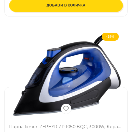
ДОБАВИ В КОЛИЧКА
-18%
Парна ютия ZEPHYR ZP 1050 BQC, 3000W, Керамична плоча, Вертикално гладене, Самопочистване, Черен/син