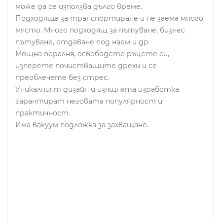
може да се използва дълго време.
Подходяща за транспортиране и не заема много
място. Много подходящ за пътуване, бизнес
пътуване, отдаване под наем и др.
Мощна пералня, освободете ръцете си,
изперете почистващите дрехи и се
преоблечете без стрес.
Уникалният дизайн и изящната изработка
гарантират неговата популярност и
практичност.
Има вакуум подложка за захващане.