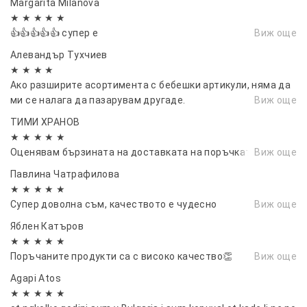
Margarita Milanova
★ ★ ★ ★ ★
👍👍👍👍👍 супер е
Виж още
Алевандър Тухчиев
★ ★ ★ ★
Ако разширите асортимента с бебешки артикули, няма да
ми се налага да пазарувам другаде.
Виж още
ТИМИ ХРАНОВ
★ ★ ★ ★ ★
Оценявам бързината на доставката на поръчката👌
Виж още
Павлина Чатрафилова
★ ★ ★ ★ ★
Супер доволна съм, качеството е чудесно
Виж още
Яблен Катъров
★ ★ ★ ★ ★
Поръчаните продукти са с високо качество👏
Виж още
Agapi Atos
★ ★ ★ ★ ★