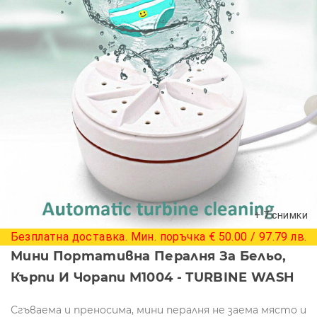
+ 7 снимки
Безплатна доставка. Мин. поръчка € 50.00 / 97.79 лв.
Мини Портативна Пералня За Бельо,
Кърпи И Чорапи M1004 - ТURBINE WASH
Сгъваема и преносима, мини пералня не заема място и