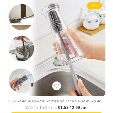
-80%
Силиконова мулти четка за лесно миене на чаши, буркани, шишета и др., с дръжка, BF22
€7.82 / 15.29 лв.
€1.53 / 2.99 лв.