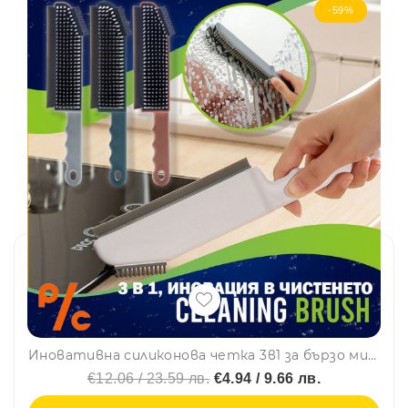
-59%
Иновативна силиконова четка 3в1 за бързо миене и моментално подсушаване за кухня баня, прозорци, BFO2
€12.06 / 23.59 лв.
€4.94 / 9.66 лв.