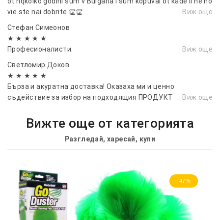
ot nqkolko godini sum v Bulgaria i sum kopuval ot kade li ne no
vie ste nai dobrite 👏👏
Виж още
Стефан Симеонов
★ ★ ★ ★ ★
Професионалисти.
Виж още
Светломир Доков
★ ★ ★ ★ ★
Бърза и акуратна доставка! Оказаха ми и ценно
съдействие за избор на подходящия ПРОДУКТ
Виж още
Вижте още от категорията
Разгледай, харесай, купи
-47%