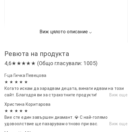
Ревюта на продукта
4,6★★★★★ (Общо гласували: 1005)
Г-ца Гичка Певецова
★ ★ ★ ★ ★
Когато искам да зарадвам децата, винаги идвам на този
сайт. Благодря ви за страхотните продукти!
Виж още
Христина Коритарова
★ ★ ★ ★ ★
Вие сте един завършен диамант. 💎 С най-голямо
удовоолствие ще пазарувам отново при вас.
Виж още