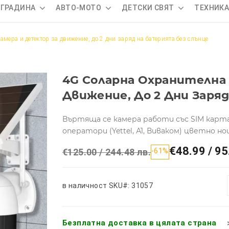
 ГРАДИНА
АВТО-МОТО
ДЕТСКИ СВЯТ
ТЕХНИК
мера и детектор за движение, до 2 дни заряд на батерията без слънце
4G Соларна Охранителна
Движение, До 2 Дни Заря
Въртяща се камера работи със SIM карт
оператори (Yettel, А1, Виваком) цветно н
€48.99 / 95
€125.00 / 244.48 лв.
-61%
в наличност
SKU#: 31057
Безплатна доставка в цялата страна