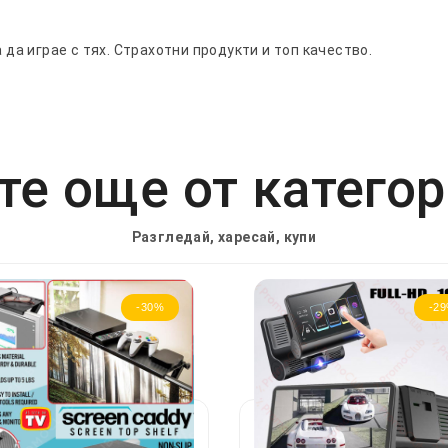
 да играе с тях. Страхотни продукти и топ качество.
е още от катего
Разгледай, харесай, купи
-30%
-2