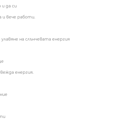
 и да си
а и вече работи.
 улавяне на слънчевата енергия
це
звежда енергия.
ение
кти