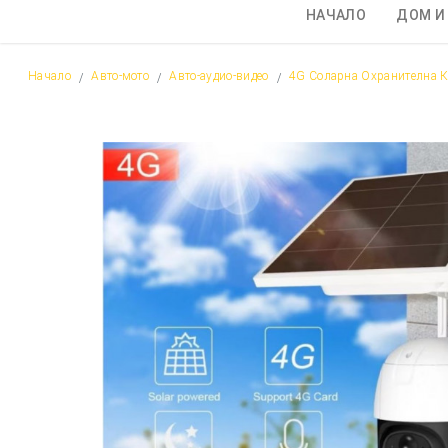
НАЧАЛО
ДОМ И
Начало
Авто-мото
Авто-аудио-видео
4G Соларна Охранителна Ка