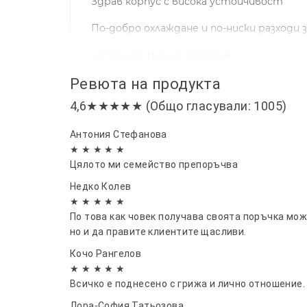
Здрав корпус с висока устойчивост
По-добро охлаждане и по-ниски разходи 
🌙 Мощно Нощно Виждане
Ревюта на продукта
До 100 метра (328 ft) нощен обхват
4,6★★★★★ (Общо гласували: 1005)
До 200 метра (650 ft) видимост през де
Антония Стефанова
Дори тъмнината няма къде да се скрие.
★ ★ ★ ★ ★
🎯 Подходяща за:
Цялото ми семейство препоръчва
Недко Колев
✔ Ферми
★ ★ ★ ★ ★
✔ Строителни площадки
По това как човек получава своята поръчка мож
✔ Вили и ваканционни имоти
но и да правите клиентите щасливи.
✔ Складове
Кочо Рангелов
✔ Паркинги
★ ★ ★ ★ ★
✔ Отдалечени обекти
Всичко е поднесено с грижа и лично отношение. 
Лора-София Татьозова