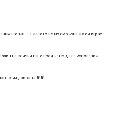
занимателна. На детето не му омръзва да си играе
азин на всички и ще продължа да го използвам
ного съм доволна.💝💝