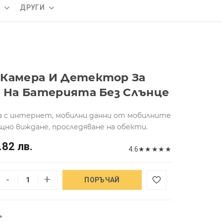
А
ДРУГИ
 Камера И Детектор За
д На Батерията Без Слънце
а с интернет, мобилни данни от мобилните
ощно виждане, проследяване на обекти.
.82 лв.
4.6
★
★
★
★
★
-
+
ПОРЪЧАЙ