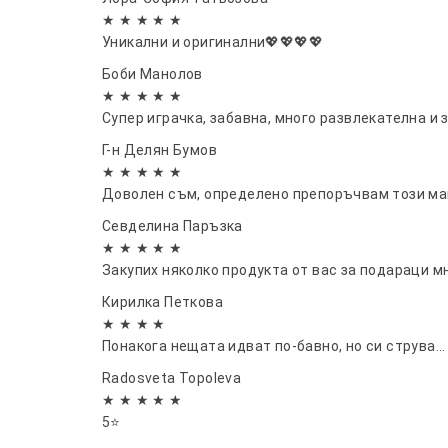
★ ★ ★ ★ ★
Уникални и оригинални💖💖💖💖
Боби Манолов
★ ★ ★ ★ ★
Супер играчка, забавна, много развлекателна и 
Г-н Делян Бумов
★ ★ ★ ★ ★
Доволен съм, определено препоръчвам този маг
Севделина Паръзка
★ ★ ★ ★ ★
Закупих няколко продукта от вас за подараци м
Кирилка Петкова
★ ★ ★ ★
Понакога нещата идват по-бавно, но си струва...
Radosveta Topoleva
★ ★ ★ ★ ★
5⭐