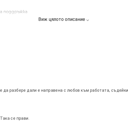
за поддръжка
ня
е да разбере дали е направена с любов към работата, съдейк
Така се прави.