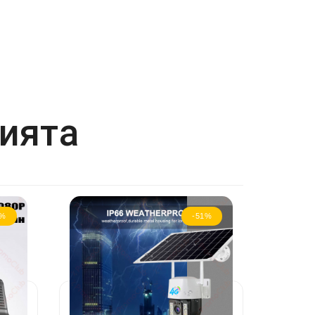
рията
9%
-51%