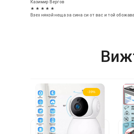
Казимир Вергов
★ ★ ★ ★ ★
Взех някой неща за сина си от вас и той обожава
Вижт
-39%