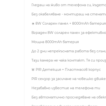
Гледаш на живо от телефона си, където
Без окабеляване - монтираш на стенат
☀️ 8W Соларен панел + 8000mAh батерия
Вграден 8W соларен панел за ефективно
Мощна 8000mAh батерия
До 2 дни непрекъсната работа без слън
Тази камера не чака контакт. Тя си прои
🚨 PIR Детекция + Пластмасов корпус
PIR сензор за засичане на човешко движ
Незабавно известие на телефона ти
Без автоматично проследяване на обе