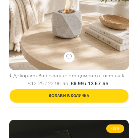
🕯️ Декоративно огнище от цимент с истински пламък, на биоетанол, 13 × 13 × 10 см
€12.25 / 23.96 лв.
€6.99 / 13.67 лв.
ДОБАВИ В КОЛИЧКА
-58%