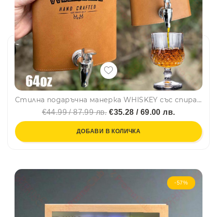
Стилна подаръчна манерка WHISKEY със спирателно кранче FH-99, YH-64oz, неръждаема стомана и кожа
€44.99 / 87.99 лв.
€35.28 / 69.00 лв.
ДОБАВИ В КОЛИЧКА
-57%