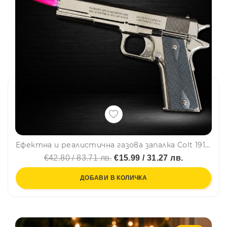
Ефектна и реалистична газова запалка Colt 1911 🔥, метален корпус, ветроупорна
€42.80 / 83.71 лв.
€15.99 / 31.27 лв.
ДОБАВИ В КОЛИЧКА