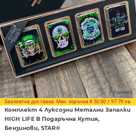
+ 8 снимки
Безплатна доставка. Мин. поръчка € 50.00 / 97.79 лв.
Комплект 4 Луксозни Метални Запалки
HIGH LIFE В Подаръчна Кутия,
Бензинови, STAR®