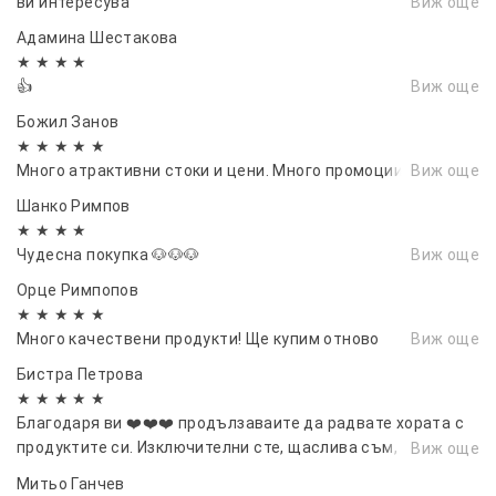
ви интересува
Виж още
Адамина Шестакова
★ ★ ★ ★
👍
Виж още
Божил Занов
★ ★ ★ ★ ★
Много атрактивни стоки и цени. Много промоции.
Виж още
Шанко Римпов
★ ★ ★ ★
Чудесна покупка 🐶🐶🐶
Виж още
Орце Римпопов
★ ★ ★ ★ ★
Много качествени продукти! Ще купим отново
Виж още
Бистра Петрова
★ ★ ★ ★ ★
Благодаря ви ❤️❤️❤️ продълзаваите да радвате хората с
продуктите си. Изключителни сте, щаслива съм, че ви
Виж още
открих.❤️❤️❤️
Митьо Ганчев