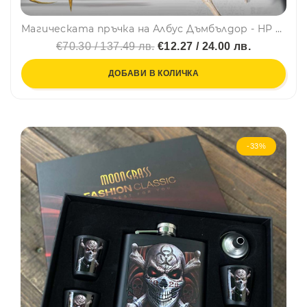
Магическата пръчка на Албус Дъмбълдор - HP ⚡, колекционерска пръчка
€70.30 / 137.49 лв.
€12.27 / 24.00 лв.
ДОБАВИ В КОЛИЧКА
-33%