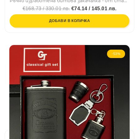
Ръчно изработена битова закачалка - от старо буре, подкови и верига от волски впряг, последни 2 броя
€168.73 / 330.01 лв.
€74.14 / 145.01 лв.
ДОБАВИ В КОЛИЧКА
-53%