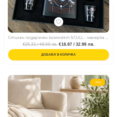
Стилен подаръчен комплект SCULL - манерка за алкохол, чашки и фунийка DJH1802
€25.31 / 49.50 лв.
€16.87 / 32.99 лв.
ДОБАВИ В КОЛИЧКА
-43%