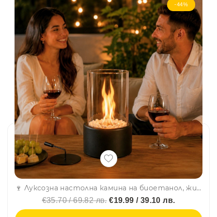
-44%
🍷 Луксозна настолна камина на биоетанол, жив пламък, без миризми, за вътрешна и външна употреба, 21 см.
€35.70 / 69.82 лв.
€19.99 / 39.10 лв.