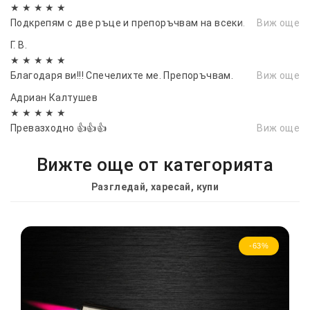
★ ★ ★ ★ ★
Подкрепям с две ръце и препоръчвам на всеки.
Виж още
Г. В.
★ ★ ★ ★ ★
Благодаря ви!!! Спечелихте ме. Препоръчвам.
Виж още
Адриан Калтушев
★ ★ ★ ★ ★
Превазходно 👍👍👍
Виж още
Вижте още от категорията
Разгледай, харесай, купи
-63%