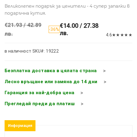
Великолепен подарък за ценители - 4 супер запалки в
подаръчна кутия.
€21.93 / 42.89
€14.00 / 27.38
-36%
лв.
лв.
4.6
★
★
★
★
★
в наличност
SKU#: 19222
Безплатна доставка в цялата страна
Лесно връщане или замяна до 14 дни
Гаранция за най-добра цена
Прегледай преди да платиш
Информация