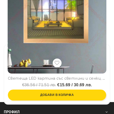
Светеща LED картина със светлини и сенки, модерен минималистичен дизайн, USB захранване - BY YHE SEA
€36.56 / 71.51 лв.
€15.69 / 30.69 лв.
ДОБАВИ В КОЛИЧКА
ПРОФИЛ