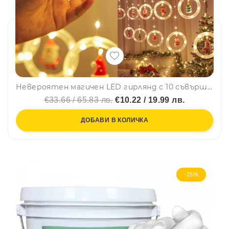
Невероятен магичен LED гирлянд с 10 съвършени фигури за перфектната Коледна или Новогодишна украса, BF22
€33.66 / 65.83 лв.
€10.22 / 19.99 лв.
ДОБАВИ В КОЛИЧКА
-25%