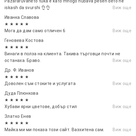
Pazararuvaneto tuka e kato mnogo hubava pesen deto ne
iskash da svurshi 👌👌
Виж още
Иванка Славова
★ ★ ★ ★ ★
Мога да дам само отличен 6
Виж още
Геновева Костова
★ ★ ★ ★ ★
Винаги в полза на клиента. Такива търговци почти не
останаха. Браво.
Виж още
Др. Ф. Иванов
★ ★ ★ ★ ★
Доволен съм стоките и услугата
Виж още
Дуда Плюнкова
★ ★ ★ ★ ★
Хубави ярки цветове, добър стил
Виж още
Златко Енев
★ ★ ★ ★ ★
Майка ми ми показа този сайт. Вазхитена сам.
Виж още