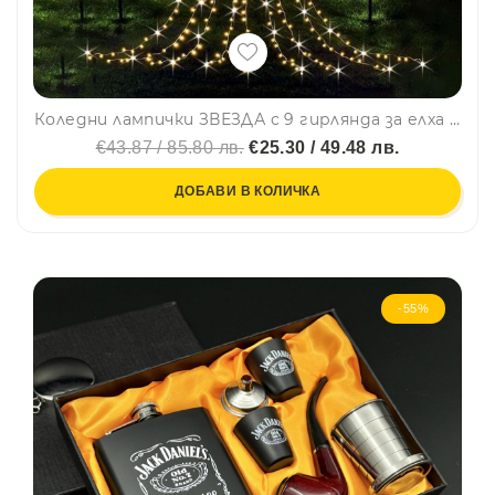
Коледни лампички ЗВЕЗДА с 9 гирлянда за елха или градинска украса, WARM WHITE, с няколко режима на работа и дистанционно управление
€43.87 / 85.80 лв.
€25.30 / 49.48 лв.
ДОБАВИ В КОЛИЧКА
-55%