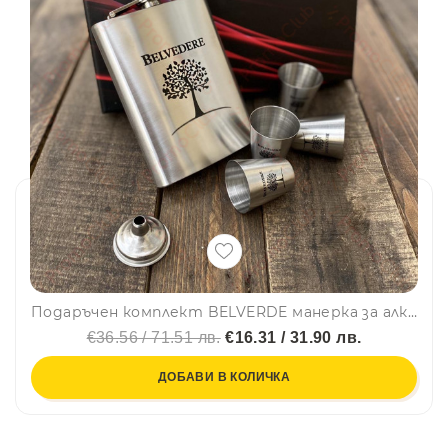
Подаръчен комплект BELVERDE манерка за алкохол с 4 шота+фунийка, DJH0112
€36.56 / 71.51 лв.
€16.31 / 31.90 лв.
ДОБАВИ В КОЛИЧКА