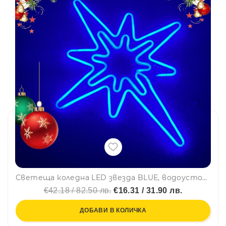
Светеща коледна LED звезда BLUE, водоусточйива, за вътре и навън, украса за стена, 52 см
€42.18 / 82.50 лв.
€16.31 / 31.90 лв.
ДОБАВИ В КОЛИЧКА