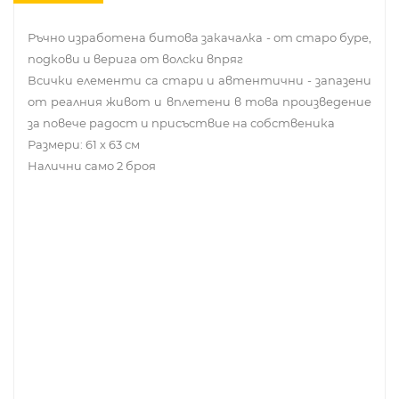
Ръчно изработена битова закачалка - от старо буре,
подкови и верига от волски впряг
Всички елементи са стари и автентични - запазени
от реалния живот и вплетени в това произведение
за повече радост и присъствие на собственика
Размери: 61 х 63 см
Налични само 2 броя