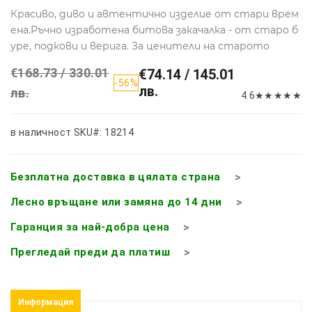
Красиво, диво и автентично изделие от стари врем
ена.Ръчно изработена битова закачалка - от старо б
уре, подкови и верига. За ценители на старото
€168.73 / 330.01
€74.14 / 145.01
-56%
лв.
лв.
4.6
★
★
★
★
★
в наличност
SKU#: 18214
Безплатна доставка в цялата страна
Лесно връщане или замяна до 14 дни
Гаранция за най-добра цена
Прегледай преди да платиш
Информация