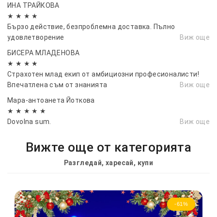
ИНА ТРАЙКОВА
★ ★ ★ ★
Бързо действие, безпроблемна доставка. Пълно
удовлетворение
Виж още
БИСЕРА МЛАДЕНОВА
★ ★ ★ ★
Страхотен млад екип от амбициозни професионалисти!
Впечатленa съм от знанията
Виж още
Мара-антоанета Йоткова
★ ★ ★ ★ ★
Dovolna sum.
Виж още
Вижте още от категорията
Разгледай, харесай, купи
-61%