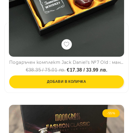
Подаръчен комплект Jack Daniel's №7 Old : манерка, лула, фуния, две чашки и метална сгъваема чаша, #FH26
€38.35 / 75.01 лв.
€17.38 / 33.99 лв.
ДОБАВИ В КОЛИЧКА
-55%