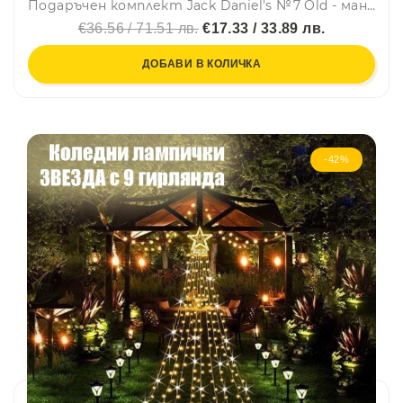
Подаръчен комплект Jack Daniel's №7 Old - манерка, мини манерка, ключодържател, чашка, #2018-2
€36.56 / 71.51 лв.
€17.33 / 33.89 лв.
ДОБАВИ В КОЛИЧКА
-42%