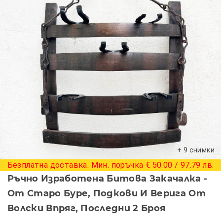
+ 9 снимки
Безплатна доставка. Мин. поръчка € 50.00 / 97.79 лв.
Ръчно Изработена Битова Закачалка -
От Старо Буре, Подкови И Верига От
Волски Впряг, Последни 2 Броя