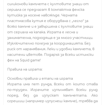
силиконови камъчета с култовите знаци от
сериала се предлагат в компактна фенска
кутийка за носене навсякъде. Черната
пластмасова кутия е оборудвана с „легло“ за
всяко камъче и е завършена с култовите знаци
от сериала на капака. Играта е лесна и
занимателна, подходяща е за много участници.
Изключително полезна за координацията. Без
риск от наранявания. Леки и удобни камъчета, в
наситени цветове. Подарък за всеки истински
фен на Squid game!
Правила на играта:
Основни правила и етапи на играта
Играта има пет рунда, всеки от които става
по-труден. Играчите изпълняват всеки рунд
поред, без да изпускат камъчетата. Ако
сгрешиш (например изпуснеш камъче), трябва да