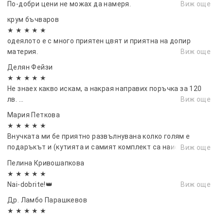
Вземи едно и го хвърли нагоре.
По-добри цени не можах да намеря.
Виж още
Докато е във въздуха, вземи две камъчета от
крум бъчваров
земята и след това улови падащото камъче.
★ ★ ★ ★ ★
Повтори с останалите две камъчета.
одеялото е с много приятен цвят и приятна на допир
материя.
Виж още
Рунд 3: Хвани три и едно
Делян Фейзи
Цел: Първо да хванеш три камъчета наведнъж,
★ ★ ★ ★ ★
след това останалото.
Не знаех какво искам, а накрая направих поръчка за 120
Хвърли основното камъче нагоре.
лв. …
Виж още
Докато е във въздуха, вземи три камъчета
Мария Петкова
наведнъж и след това улови падащото.
★ ★ ★ ★ ★
Повтори за последното камъче.
Внучката ми бе приятно развълнувана колко голям е
Рунд 4: Хвани всичките наведнъж
подаръкът и (кутията и самият комплект са наистина
Виж още
Цел: Да събереш четири камъчета, докато
големи). Качството е най-високо. Препоръчвам горещо
Пелина Кривошапкова
основното камъче е във въздуха.
★ ★ ★ ★ ★
Хвърли едно камъче нагоре.
Nai-dobrite!👑
Виж още
Бързо събери всичките четири камъчета от
Др. Ламбо Парашкевов
земята.
★ ★ ★ ★ ★
Улови падащото камъче, преди да падне.