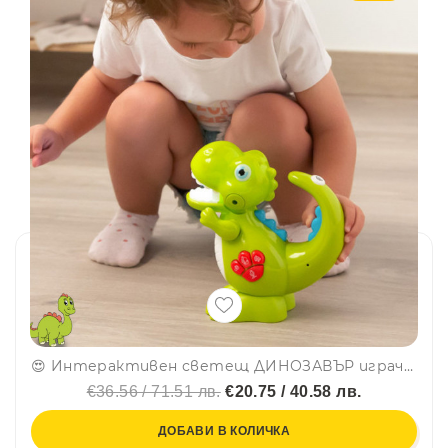
😍 Интерактивен светещ ДИНОЗАВЪР играчка 🐲 - пее, свири, свети и записва, KAICHI 999-143
€36.56 / 71.51 лв.
€20.75 / 40.58 лв.
ДОБАВИ В КОЛИЧКА