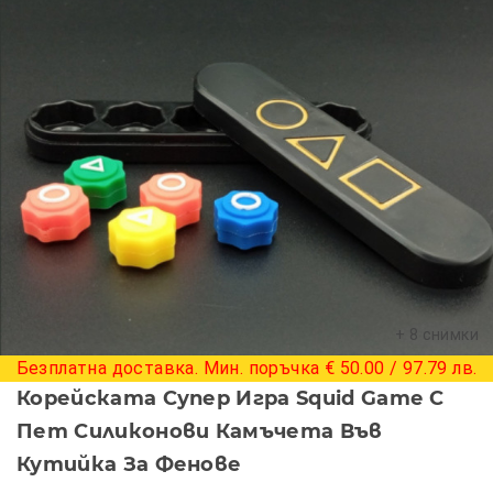
+ 8 снимки
Безплатна доставка. Мин. поръчка € 50.00 / 97.79 лв.
Корейската Супер Игра Squid Game С
Пет Силиконови Камъчета Във
Кутийка За Фенове