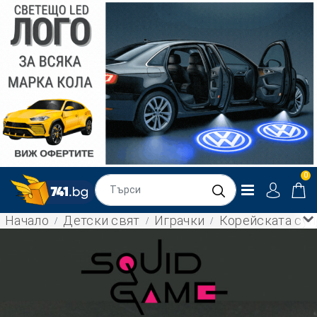
0
Начало
Детски свят
Играчки
Корейската суп