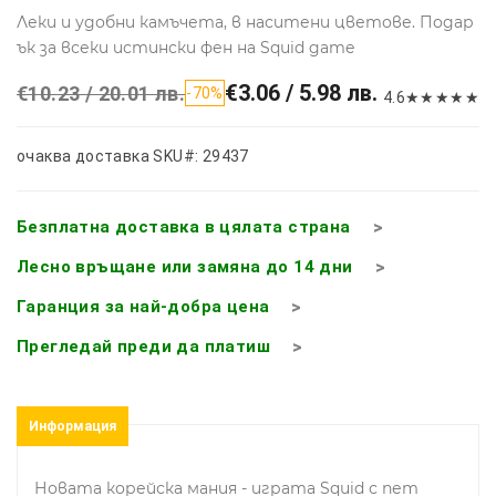
Леки и удобни камъчета, в наситени цветове. Подар
ък за всеки истински фен на Squid game
€3.06 / 5.98 лв.
€10.23 / 20.01 лв.
-70%
4.6
★
★
★
★
★
очаква доставка
SKU#: 29437
Безплатна доставка в цялата страна
Лесно връщане или замяна до 14 дни
Гаранция за най-добра цена
Прегледай преди да платиш
Информация
Новата корейска мания - играта Squid с пет