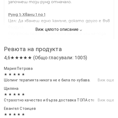
започнеш този рунд отначало.
Рунд 1: Хвани 1 по 1
Цел: Да хванеш едно камъче, докато друго е във
въздуха.
Разпръсни петте камъчета на маса или на пода.
Вземи едно камъче в ръката си – то ще бъде
„основното“ камъче.
Ревюта на продукта
Хвърли го нагоре във въздуха.
4,6★★★★★ (Общо гласували: 1005)
Докато е във въздуха, вземи едно от
останалите камъчета от земята.
Мария Петрова
Хвани падащото камъче, преди да докосне
★ ★ ★ ★ ★
земята.
Шопинг терапията никога не е била по-хубава.
Виж още
Повтори стъпките, докато събереш всичките
Щиляна
четири камъчета.
★ ★ ★ ★ ★
Страхотно качество и бърза доставка ТОПА сте
Виж още
Рунд 2: Хвани по две
Цел: Да хващаш камъчетата по двойки.
Евангел Стоицев
Отново разпръсни камъчетата на земята.
★ ★ ★ ★ ★