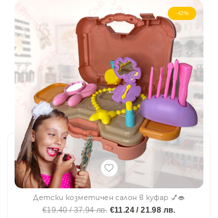
-42%
Детски козметичен салон в куфар 💅👄
€19.40 / 37.94 лв.
€11.24 / 21.98 лв.