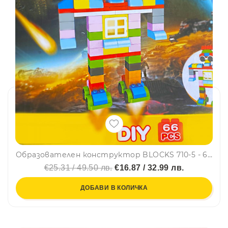
* Можете да видите как се играе и във
видеото по-долу.
Защо Squid Game стана толкова популярен?
Подобно на „Игрите на глада“ и Squid Game ни
пренася в свят на игри за оцеляване. В корейския
сериал, непознати хора получават покани да се
включат в състезания с награден фонд 45,6 млрд.
вона или около 38 млн. долара. Но има уловка -
загубилите умират. Хитовата поредица се
появи в Netflix през 2021 г. и бързо се превърна в
глобален феномен. Игрите, представени в
Образователен конструктор BLOCKS 710-5 - 66 части, 3+
сериала, са всъщност детски занимателните
предизвикателства, добре известни на
€25.31 / 49.50 лв.
€16.87 / 32.99 лв.
корейците и представени в двубои на живот и
ДОБАВИ В КОЛИЧКА
смърт.
А най-хубавото е, че Netflix пусна втори сезон
на Squid Game в края на миналата година.