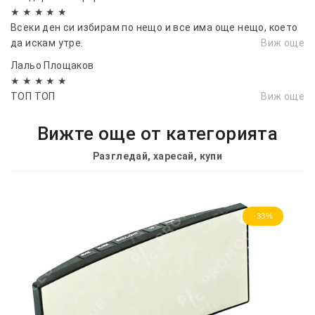
★ ★ ★ ★ ★
Всеки ден си избирам по нещо и все има още нещо, което
да искам утре.
Виж още
Лальо Площаков
★ ★ ★ ★ ★
ТОП ТОП
Виж още
Вижте още от категорията
Разгледай, харесай, купи
-33%