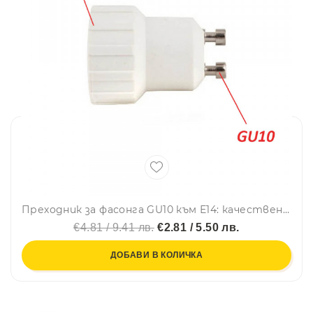
Преходник за фасонга GU10 към Е14: качествено провеждане не електричество - без разход на енергия, 1бр.
€4.81 / 9.41 лв.
€2.81 / 5.50 лв.
ДОБАВИ В КОЛИЧКА