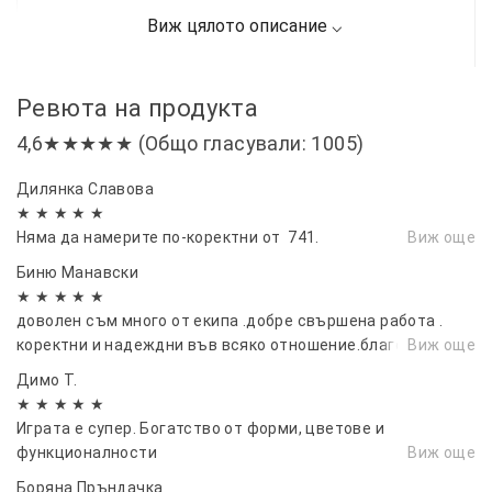
Ревюта на продукта
4,6★★★★★ (Общо гласували: 1005)
Дилянка Славова
★ ★ ★ ★ ★
Няма да намерите по-коректни от 741.
Виж още
Биню Манавски
★ ★ ★ ★ ★
доволен съм много от екипа .добре свършена работа .
коректни и надеждни във всяко отношение.благодаря...
Виж още
Димо Т.
★ ★ ★ ★ ★
Играта е супер. Богатство от форми, цветове и
функционалности
Виж още
Боряна Пръндачка