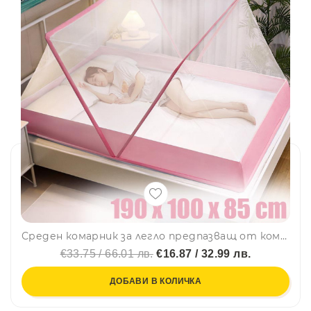
Среден комарник за легло предпазващ от комари, буболечки, паяци и др. - 190 х 100 х 85cm
€33.75 / 66.01 лв.
€16.87 / 32.99 лв.
ДОБАВИ В КОЛИЧКА