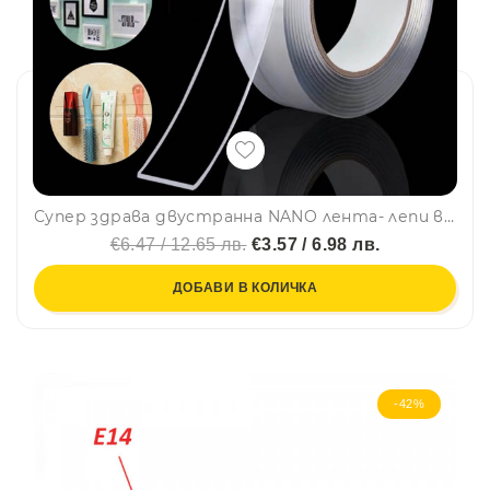
Супер здрава двустранна NANO лента- лепи всичко и навсякъде, прозрачна, Double sided NANO tape, 3 метра, декор25, BF22, нано лента
€6.47 / 12.65 лв.
€3.57 / 6.98 лв.
ДОБАВИ В КОЛИЧКА
-42%