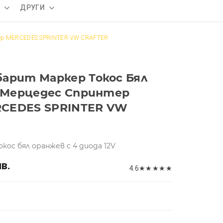
А
ДРУГИ
афтер MERCEDES SPRINTER VW CRAFTER
арит Маркер Токос Бял
а Мерцедес Спринтер
RCEDES SPRINTER VW
ос бял оранжев с 4 диода 12V
лв.
4.6
★
★
★
★
★