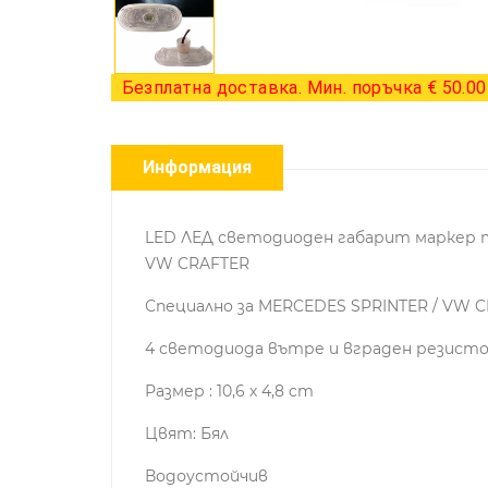
Безплатна доставка. Мин. поръчка € 50.00 
Информация
LED ЛЕД светодиоден габарит маркер т
VW CRAFTER
Специално за MERCEDES SPRINTER / VW 
4 светодиода вътре и вграден резист
Размер : 10,6 х 4,8 cm
Цвят: Бял
Водоустойчив