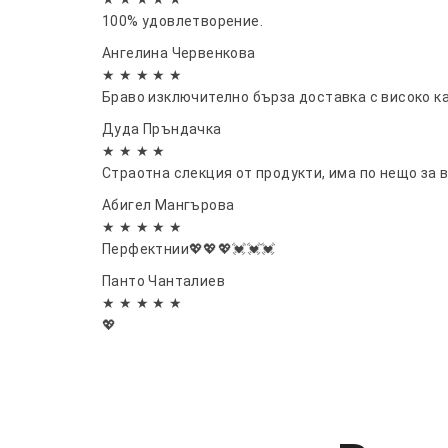
100% удовлетворение.
Ангелина Червенкова
★ ★ ★ ★ ★
Браво изключително бърза доставка с високо к
Дуда Пръндачка
★ ★ ★ ★
Страотна слекция от продукти, има по нещо за 
Абигел Мангърова
★ ★ ★ ★ ★
Перфектнии💖💖💖💓💓💓
Панто Чанталиев
★ ★ ★ ★ ★
💖