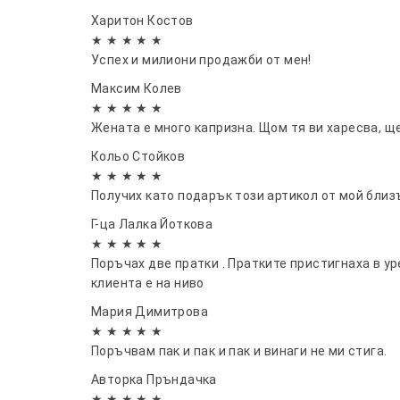
Харитон Костов
★ ★ ★ ★ ★
Успех и милиони продажби от мен!
Максим Колев
★ ★ ★ ★ ★
Жената е много капризна. Щом тя ви харесва, щ
Кольо Стойков
★ ★ ★ ★ ★
Получих като подарък този артикол от мой бли
Г-ца Лалка Йоткова
★ ★ ★ ★ ★
Поръчах две пратки . Пратките пристигнаха в у
клиента е на ниво
Мария Димитрова
★ ★ ★ ★ ★
Поръчвам пак и пак и пак и винаги не ми стига.
Авторка Пръндачка
★ ★ ★ ★ ★