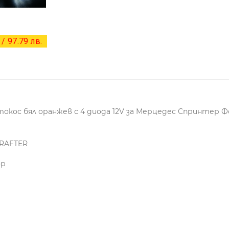
/ 97.79 лв.
окос бял оранжев с 4 диода 12V за Мерцедес Спринтер 
CRAFTER
ор