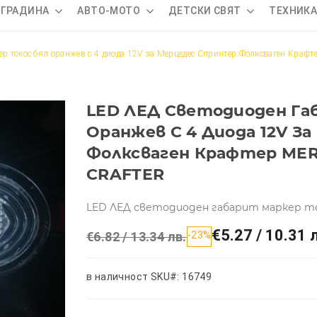
 ГРАДИНА
АВТО-МОТО
ДЕТСКИ СВЯТ
ТЕХНИК
кер токос бял оранжев с 4 диода 12V за Мерцедес Спринтер Фолксваген Кр
LED ЛЕД Светодиоден Габ
Оранжев С 4 Диода 12V З
Фолксваген Крафтер ME
CRAFTER
LED ЛЕД светодиоден габарит маркер ток
€5.27 / 10.31 
€6.82 / 13.34 лв.
-23%
в наличност
SKU#: 16749