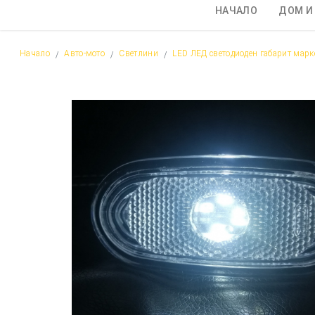
НАЧАЛО
ДОМ И
Начало
Авто-мото
Светлини
LED ЛЕД светодиоден габарит мар