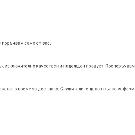
е поръчвам само от вас.
зък изключително качествен и надежден продукт. Препоръчвам
реченото време за доставка. Служителите дават пълна информ