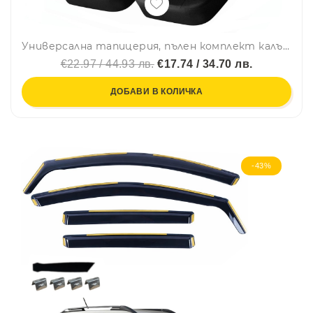
Универсална тапицерия, пълен комплект калъфи за предни и задни цели седалки,текстил в сиво-черно
€22.97 / 44.93 лв.
€17.74 / 34.70 лв.
ДОБАВИ В КОЛИЧКА
-43%