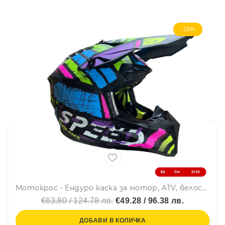
-23%
Мотокрос - Ендуро каска за мотор, ATV, велосипед – размер XS (51–52 см) черен мат с неонов многоцветен дизайн
€63.80 / 124.78 лв.
€49.28 / 96.38 лв.
ДОБАВИ В КОЛИЧКА