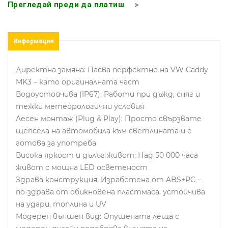
Прегледай преди да платиш
Информация
Директна замяна: Пасва перфектно на VW Caddy
MK3 – като оригиналната част
Водоустойчива (IP67): Работи при дъжд, сняг и
тежки метеорологични условия
Лесен монтаж (Plug & Play): Просто свързвате
щепсела на автомобила към светлината и е
готова за употреба
Висока яркост и дълъг живот: Над 50 000 часа
живот с мощна LED осветеност
Здрава конструкция: Изработена от ABS+PC –
по-здрава от обикновена пластмаса, устойчива
на удари, топлина и UV
Модерен външен вид: Опушената леща с