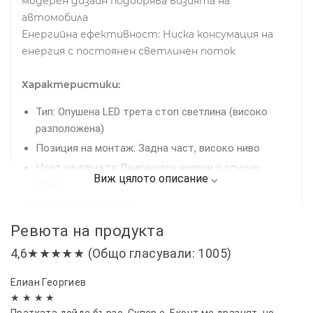
модерен дизайн подобрява визията на
автомобила
Енергийна ефективност: Ниска консумация на
енергия с постоянен светлинен поток
Характеристики:
Тип: Опушена LED трета стоп светлина (високо
разположена)
Позиция на монтаж: Задна част, високо ниво
Цвят на лещата: Оригинален червен с опушен
ефект
Напрежение: 12V DC
Размери: 175 мм × 40 мм
Ревюта на продукта
Светлинен поток: 300 lm / 2000K – ярко червена LED
4,6★★★★★ (Общо гласували: 1005)
светлина
LED чипове: 6 × високоефективни SMD диода
Елиан Георгиев
★ ★ ★ ★
Материал: ABS + PC (удароустойчив, устойчив на