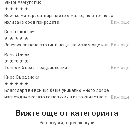
Viktor Vavrynchuk
★ ★ ★ ★ ★
Всичко ми хареса, наргилето е малко, но е точно за
излизане сред природата.
Виж още
Demir dimitrov
★ ★ ★ ★ ★
Закупих си вече стотици неща, но искам още и още.
Виж още
Илчо Дачев
★ ★ ★ ★ ★
Точно и бързо. Поздравления
Виж още
Киро Сърдански
★ ★ ★ ★ ★
Благодаря ви всичко беше уникално много добре
изглеждаче когато го получих и като качество е
Виж още
перфектно вие сте 💯 от 💯
Вижте още от категорията
Разгледай, харесай, купи