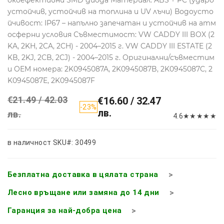
окоефективни SMD диода Материал: ABS + PC (ударо
устойчив, устойчив на топлина и UV лъчи) Водоусто
йчивост: IP67 – напълно запечатан и устойчив на атм
осферни условия Съвместимост: VW CADDY III BOX (2
KA, 2KH, 2CA, 2CH) - 2004–2015 г. VW CADDY III ESTATE (2
KB, 2KJ, 2CB, 2CJ) - 2004–2015 г. Оригинални/съвместим
и OEM номера: 2K0945087A, 2K0945087B, 2K0945087C, 2
K0945087E, 2K0945087F
€21.49 / 42.03
€16.60 / 32.47
-23%
лв.
лв.
4.6
★
★
★
★
★
в наличност
SKU#: 30499
Безплатна доставка в цялата страна
Лесно връщане или замяна до 14 дни
Гаранция за най-добра цена