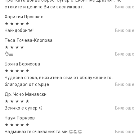
Пратката дойде бързо. Супер е. Еконт ме дразнят, но
топлина и UV лъчи)
стоките и цените Ви си заслужават.
Виж още
Водоустойчивост: IP67 – напълно запечатан и
Харитии Прошков
устойчив на атмосферни условия
★ ★ ★ ★ ★
Съвместимост:
Най-добрите!
Виж още
VW CADDY III BOX (2KA, 2KH, 2CA, 2CH) - 2004–2015
Теса Точева-Клопова
г.
★ ★ ★ ★
👌🙏
VW CADDY III ESTATE (2KB, 2KJ, 2CB, 2CJ) - 2004–
Виж още
2015 г.
Бояна Борисова
Оригинални/съвместими OEM номера:
★ ★ ★ ★ ★
Чудесна стока, възхитена съм от обслужването,
2K0945087A, 2K0945087B, 2K0945087C, 2K0945087E,
благодаря от сърце
Виж още
2K0945087F
Др. Чочо Манавски
★ ★ ★ ★ ★
Всичко е супер 🤙
Виж още
Наум Порязов
★ ★ ★ ★ ★
Надминахте очакванията ми 👏👏👏
Виж още