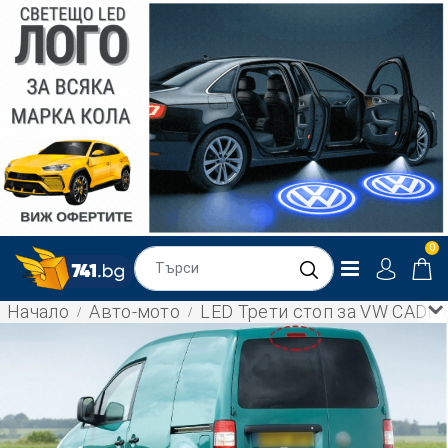
0
Начало
Авто-мото
LED Трети стоп за VW CADDY 