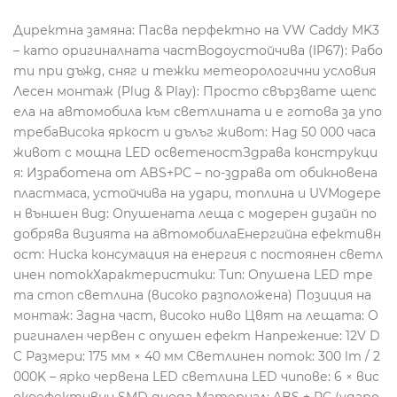
Директна замяна: Пасва перфектно на VW Caddy MK3
– като оригиналната частВодоустойчива (IP67): Рабо
ти при дъжд, сняг и тежки метеорологични условия
Лесен монтаж (Plug & Play): Просто свързвате щепс
ела на автомобила към светлината и е готова за упо
требаВисока яркост и дълъг живот: Над 50 000 часа
живот с мощна LED осветеностЗдрава конструкци
я: Изработена от ABS+PC – по-здрава от обикновена
пластмаса, устойчива на удари, топлина и UVМодере
н външен вид: Опушената леща с модерен дизайн по
добрява визията на автомобилаЕнергийна ефективн
ост: Ниска консумация на енергия с постоянен светл
инен потокХарактеристики: Тип: Опушена LED тре
та стоп светлина (високо разположена) Позиция на
монтаж: Задна част, високо ниво Цвят на лещата: О
ригинален червен с опушен ефект Напрежение: 12V D
C Размери: 175 мм × 40 мм Светлинен поток: 300 lm / 2
000K – ярко червена LED светлина LED чипове: 6 × вис