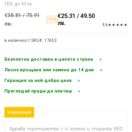
TER, до 50 кг
€38.81 / 75.91
€25.31 / 49.50
-35%
лв.
лв.
4.6
★
★
★
★
★
в наличност
SKU#: 17653
Безплатна доставка в цялата страна
Лесно връщане или замяна до 14 дни
Гаранция за най-добра цена
Прегледай преди да платиш
Информация
Здрава тротинетка с 4 колела и спирачка RED