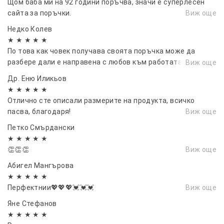
Щом баба ми на 92 години поръчва, значи е суперлесен
сайта за поръчки.
Виж още
Недко Колев
★ ★ ★ ★ ★
По това как човек получава своята поръчка може да
разбере дали е направена с любов към работата, съдейки
Виж още
по моята поръчка не само обичате работата си но и да
Др. Еню Иликьов
правите клиентите щасливи.
★ ★ ★ ★ ★
Отлично сте описали размерите на продукта, всичко
пасва, благодаря!
Виж още
Петко Смърдански
★ ★ ★ ★ ★
👏👏👏
Виж още
Абигел Мангърова
★ ★ ★ ★ ★
Перфектнии💖💖💖💓💓💓
Виж още
Яне Стефанов
★ ★ ★ ★ ★