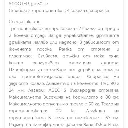
SCOOTER, до 50 кг
Стабилна тротинетка с 4 колела и спирачка
Спецификации:
Тротинетка с четири колела - 2 колела отпред и
2 колела отзад. За да управлявате, дръпнете
дръжката наляво или надясно, в зависимост от
желаната посока. Рамка от стомана и
пластмаса. Сгъваеми дръжки от мека пяна,
които осигуряват термична защита.
Платформа за стъпване от здрава пластмаса
със противоплъзгаща опора. Спирачка: На
задното колело. Диаметър на колелото: PVC 90 x
24 мм. Лагери: ABEC 5 въглеродна стомана.
Максималната височина на кормилото е 80 см.
Максималното допустимо тегло е 50 кг. Тегло на
тротинетката: 2.2 кг. Дължина на
трутинетката в сгънато положение - 67 см.
Размер на платформата за стъпване 37.5 х 14 см.