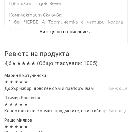
Цвят: Син, Розов, Зелен.
Комплектаът включва:
1 бр. ЧЕРВЕНА Тротинетка с четири колела
Scooter.
Ревюта на продукта
4,6★★★★★ (Общо гласували: 1005)
Марин Въртунински
★ ★ ★ ★ ★
Добър избор, доволен съм и препоръчвам
Виж още
Янимир Бошнаков
★ ★ ★ ★ ★
Качеството не е само в продуктите, но и в обслужването.
Виж още
Рашо Милков
★ ★ ★ ★ ★