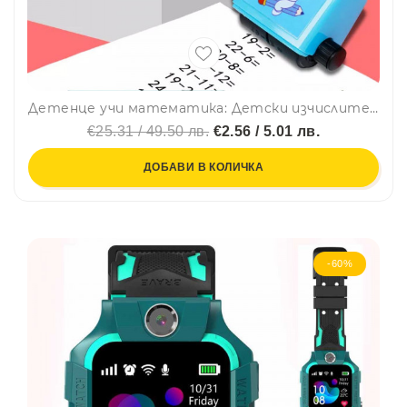
Детенце учи математика: Детски изчислителен печат MATHROLLER - разнообразие от различни уравнения със СЪБИРАНЕ само с едно движение, син цвят, 1бр.
€25.31 / 49.50 лв.
€2.56 / 5.01 лв.
ДОБАВИ В КОЛИЧКА
-60%