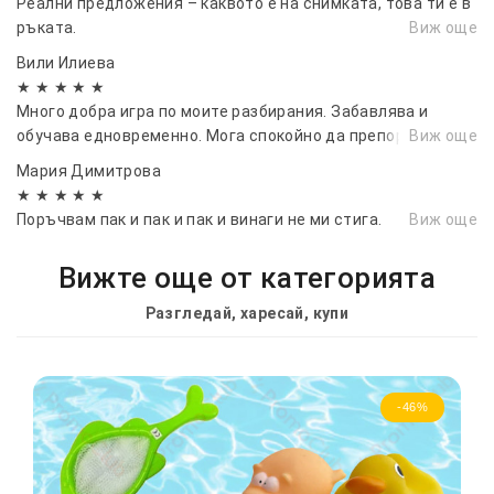
Реални предложения – каквото е на снимката, това ти е в
ръката.
Виж още
Вили Илиева
★ ★ ★ ★ ★
Много добра игра по моите разбирания. Забавлява и
обучава едновременно. Мога спокойно да препоръчам
Виж още
Мария Димитрова
★ ★ ★ ★ ★
Поръчвам пак и пак и пак и винаги не ми стига.
Виж още
Вижте още от категорията
Разгледай, харесай, купи
-46%