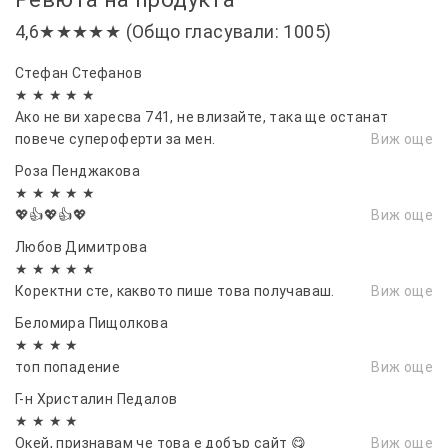
4,6★★★★★ (Общо гласували: 1005)
Стефан Стефанов
★ ★ ★ ★ ★
Ако не ви харесва 741, не влизайте, така ще останат
повече супероферти за мен.
Виж още
Роза Пенджакова
★ ★ ★ ★ ★
💖👍💖👍💖
Виж още
Любов Димитрова
★ ★ ★ ★ ★
Коректни сте, каквото пише това получаваш.
Виж още
Беломира Пищолкова
★ ★ ★ ★
топ попадение
Виж още
Г-н Христалин Педалов
★ ★ ★ ★
Окей, признавам че това е добър сайт 😋
Виж още