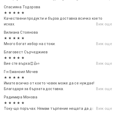
Спасияна Тодорова
★ ★ ★ ★ ★
Качествени продукти и бърза доставка всичко което
исках.
Виж още
Вилиана Стоянова
★ ★ ★ ★ ★
Много богат избор на стоки.
Виж още
Благовест Сърчеджиев
★ ★ ★ ★ ★
Вие сте върха👏👍⭐
Виж още
Г-н Еманоил Мочев
★ ★ ★ ★ ★
Имате всичко от което човек може да се нуждае!
Благодаря за бързата доставка.
Виж още
Радимира Монова
★ ★ ★ ★ ★
Току-що поръчах. Нямам търпение нещата да дойдат.
Виж още