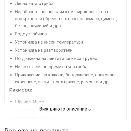
Лесна за употреба
Незабавно залепва към към широк спектър от
повърхности ( брезент, дърво, пласмаса, цимент,
бетон, алуминий и др.)
Водоустойчива
Устойчива на ниски температури
Устойчива на разтворители
По дължина на лентата се къса трудно
Не се отлепя по време на употреба
Приложение: за кашони, бандажиране, опаковане,
скрепване, защита, задържане, ремонти и др.
Размери:
Ширина: 50 мм
Дължина: 20 м
Цената включва:
20М Червено Американско Тиксо
Ревюта на продукта