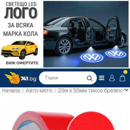
0
Начало
Авто-мото
20м х 50мм тиксо брезент 