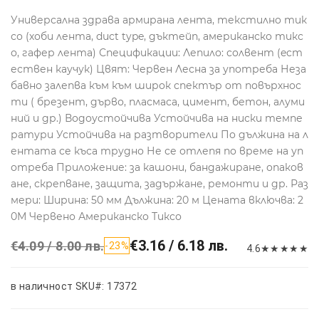
Универсална здрава армирана лента, текстилно тик
со (хоби лента, duct type, дъктейп, американско тикс
о, гафер лента) Спецификации: Лепило: солвент (eст
ествен каучук) Цвят: Червен Лесна за употреба Неза
бавно залепва към към широк спектър от повърхнос
ти ( брезент, дърво, пласмаса, цимент, бетон, алуми
ний и др.) Водоустойчива Устойчива на ниски темпе
ратури Устойчива на разтворители По дължина на л
ентата се къса трудно Не се отлепя по време на уп
отреба Приложение: за кашони, бандажиране, опаков
ане, скрепване, защита, задържане, ремонти и др. Раз
мери: Ширина: 50 мм Дължина: 20 м Цената включва: 2
0М Червено Американско Тиксо
€3.16 / 6.18 лв.
€4.09 / 8.00 лв.
-23%
4.6
★
★
★
★
★
в наличност
SKU#: 17372