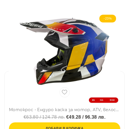
-23%
Мотокрос - Ендуро каска за мотор, ATV, велосипед – размер XS (51–52 см) бяла с жълто/син дизайн
€63.80 / 124.78 лв.
€49.28 / 96.38 лв.
ДОБАВИ В КОЛИЧКА