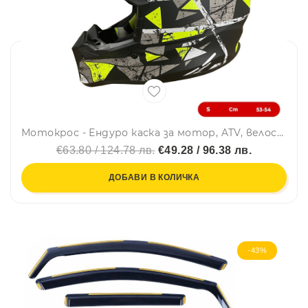
Мотокрос - Ендуро каска за мотор, ATV, велосипед – размер S (53–54 см) черен мат с неоново жълт дизайн
€63.80 / 124.78 лв.
€49.28 / 96.38 лв.
ДОБАВИ В КОЛИЧКА
-43%