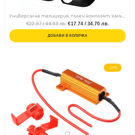
Универсална тапицерия, пълен комплект калъфи за предни и задни цели седалки,текстил в сиво-черно
€22.97 / 44.93 лв.
€17.74 / 34.70 лв.
ДОБАВИ В КОЛИЧКА
-23%