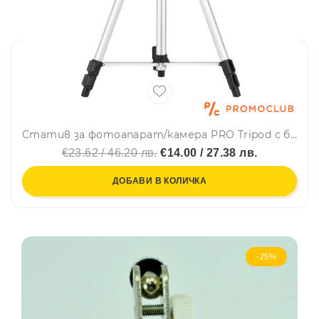
Статив за фотоапарат/камера PRO Tripod с бързо фиксиране, манивелно регулиране и нивелир
€23.62 / 46.20 лв.
€14.00 / 27.38 лв.
ДОБАВИ В КОЛИЧКА
-25%