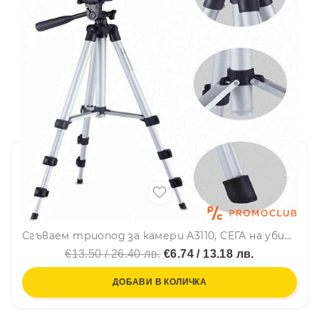
Тегло на опаковката: 0,3650 кг;
Размер на продукта (Д х Ш х В): 7,70 х 7,70 х 1,70 см;
Размер на опаковката (Д х Ш х В): 18,60 х 11,60 х 6,20
см.
КОМПЛЕКТЪТ ВКЛЮЧВА:
1 x TV Box;
1 x адаптер за захранване;
1 x HDMI кабел;
1 x дистанционно управление;
1 x наръчник на англисйки език
Сгъваем триопод за камери А3110, СЕГА на убийствена цена
€13.50 / 26.40 лв.
€6.74 / 13.18 лв.
ДОБАВИ В КОЛИЧКА