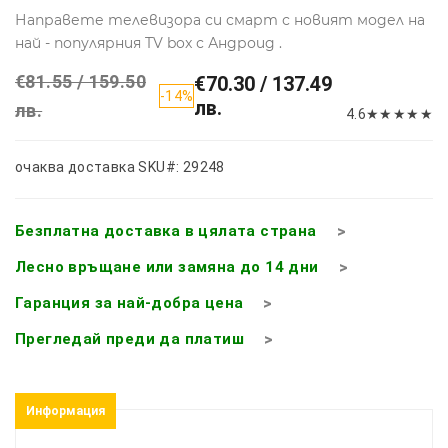
Направете телевизора си смарт с новият модел на
най - популярния TV box с Андроид .
€81.55 / 159.50
€70.30 / 137.49
-14%
лв.
лв.
4.6
★
★
★
★
★
очаква доставка
SKU#: 29248
Безплатна доставка в цялата страна
Лесно връщане или замяна до 14 дни
Гаранция за най-добра цена
Прегледай преди да платиш
Информация