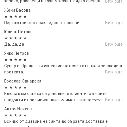
Български език и всичките му функции за вашият
хората, работещи в този магазин. Рядко срещана
Виж още
отзивчивост и безпроблемна комуникация. Благодаря
обикновен телевизор. TV BOX HK1 MAX всъщност
Жени Васовa
сърдечно!
се явява пълноценен компютър, който дава
★ ★ ★ ★ ★
друго измерение на домашните забавления!
Перфектни във всяко едно отношение.
Виж още
НАСЛАЖДАВАЙТЕ СЕ НА НАД 2000 КАНАЛА ОТ
Юлиан Петров
БЪЛГАРИЯ И ЦЕЛИЯТ СВЯТ АБСОЛЮТНО
★ ★ ★ ★ ★
БЕЗПЛАТНО!!!​
Да, да, да
Виж още
Модел: K10;
Янко Петров
Тип: TV Box;
★ ★ ★ ★ ★
CPU: Amlogic S905X3;
Супер е. Пращат ти известие на всяка стъпка и си следиш
Core: Cortex A55, Quad Core ;
пратката.
Виж още
RAM: 4GB DDR3;
Ерослав Овнарски
ROM: 64GB eMMC;
★ ★ ★ ★ ★
Макс. Удължен капацитет: 64G;
Ключа към оспеха са доволните клиенти, с вашите
Формат на декодера: H.263, H.264, H.265, HD
продукти и профисионализъм имате ключа 🗝🗝🗝
Виж още
MPEG4;
Алтая Илиева
Видео формат: AVI, DAT, ISO, MKV, MP4, MPEG, RM,
★ ★ ★ ★ ★
WMV;
Всичко от дизайна на сайта до бързата доставка е
Аудио формат: AAC, FLAC, MP3, OGG, RM, WMA;