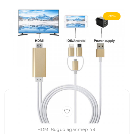
-32%
HDMI видио адаптер 4в1