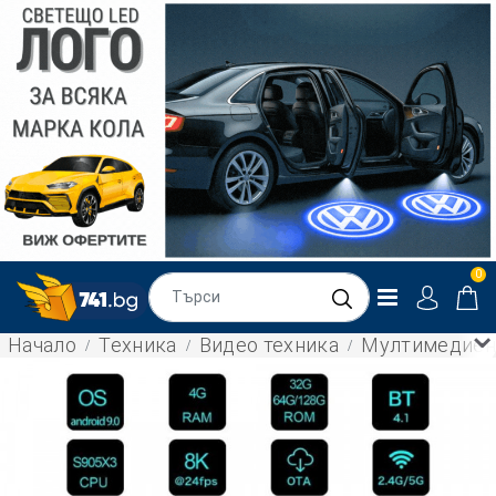
0
Начало
Техника
Видео техника
Мултимедиен п