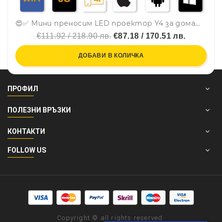
😍✅ Мини преносим LED проектор Y4 за домашно кино, за телефон, таблети и др. - 600 лумена
€111.92 / 218.90 лв.
€87.18 / 170.51 лв.
ДОБАВИ В КОЛИЧКА
ПРОФИЛ
ПОЛЕЗНИ ВРЪЗКИ
КОНТАКТИ
FOLLOW US
Copyright © all rights reserved.