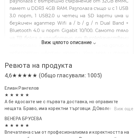
разполага с вътрешно съхранение от 32GB eMMC
памет и DDR3 4GB RAM. Разполага също и с 1 USB
3.0 порт, 1 USB2.0 и четец на SD карти има и
безжичен адаптер Wifi a / b / g / n Dual Band +
Bluetooth 4.0 и порт Gigabit 10/100. Самото тяло
на TВ бокса е изработено от висококачествени
материали, които са много приятни на допир и
невероятни цветни нюанси. Има лека и тънка
структура, която го прави много подходяща за
Ревюта на продукта
лесното и пренасяне. Квадратната форма на
4,6★★★★★ (Общо гласували: 1005)
кутията е идеална за поставяне в близост до
телевизора. Дизайна му е абсолютно съвместим
Елиан Рангелов
с много модерния интериор на много домове,
★ ★ ★ ★ ★
имате и на разположение и компактен LED
А бе ядосахте ме с първата доставка, но оправихте
дисплей отпред.
нещата. Браво, има коректни търговци. ДОволен съм от
Виж още
покупката
Устройство, което превръща стария ви
ВЕНЕРА БРУСЕВА
телевизор в Super Smart TV! По-лесно за ползване
★ ★ ★ ★ ★
за компютър, по-удобно за телефон. TV box на
Впечатлена съм от професионализма и коректността на