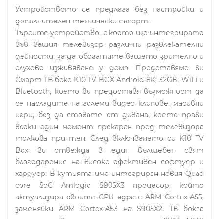
Устройството се предлага без настройки и
допълнителен технически съпорт.
Търсите устройство, с което ще интегрирате
във вашия телевизор различни развлекателни
дейности, за да обогатите вашето зрително и
слухово изживяване у дома. Представяме ви
Смарт ТВ бокс K10 TV BOX Android 8K, 32GB, WiFi и
Bluetooth, което ви предоставя възможност да
се насладите на големи видео клипове, масивни
игри, без да ставате от дивана, което прави
всеки един момент прекаран пред телевизора
толкова приятен. След включването си K10 TV
Box ви отвежда в един вълшебен свят
благодарение на високо ефективен софтуер и
хардуер. В кутията има интегриран новия Quad
core SoC Amlogic S905X3 процесор, който
актуализира своите CPU ядра с ARM Cortex-A55,
заменяйки ARM Cortex-A53 на S905X2. ТВ бокса