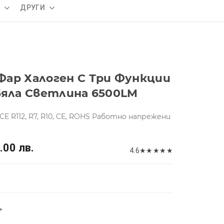
А
ДРУГИ
Фар Халоген С Три Функции
Бяла Светлина 6500LM
R112, R7, R10, CE, ROHS Работно напрежени
.00 лв.
4.6
★
★
★
★
★