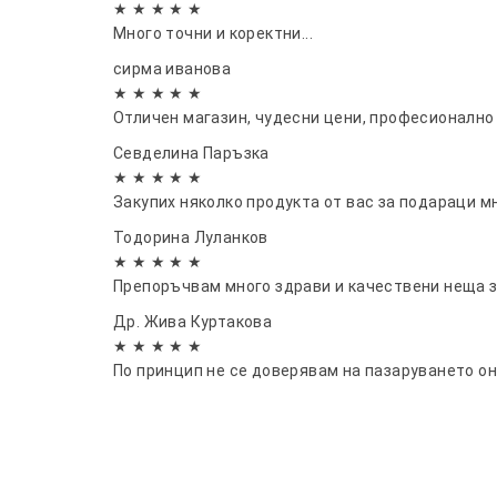
★ ★ ★ ★ ★
Много точни и коректни...
сирма иванова
★ ★ ★ ★ ★
Отличен магазин, чудесни цени, професионалн
Севделина Паръзка
★ ★ ★ ★ ★
Закупих няколко продукта от вас за подараци м
Тодорина Луланков
★ ★ ★ ★ ★
Препоръчвам много здрави и качествени неща з
Др. Жива Куртакова
★ ★ ★ ★ ★
По принцип не се доверявам на пазаруването онл