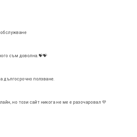
о обслужване
ного съм доволна.💝💝
а дългосрочно ползване.
айн, но този сайт никога не ме е разочаровал 💜