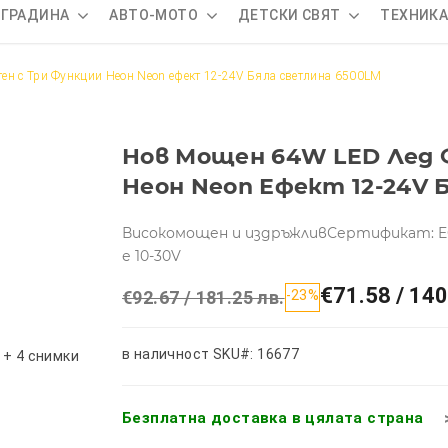
 ГРАДИНА
АВТО-МОТО
ДЕТСКИ СВЯТ
ТЕХНИК
ен с Три Функции Неон Neon ефект 12-24V Бяла светлина 6500LM
Нов Мощен 64W LED Лед 
Неон Neon Ефект 12-24V 
Високомощен и издръжливСертификат: ECE 
е 10-30V
€71.58 / 140
€92.67 / 181.25 лв.
-23%
в наличност
SKU#: 16677
+ 4 снимки
Безплатна доставка в цялата страна