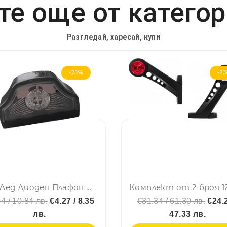
е още от катего
Разгледай, харесай, купи
-23%
-2
LED Лед Диоден Плафон Oсветление за Регистрационен Номер ,24V, За Ремарке, Бус, Каравана, Платформа, Черен
4 / 10.84 лв.
€4.27 / 8.35
€31.34 / 61.30 лв.
€24.2
лв.
47.33 лв.