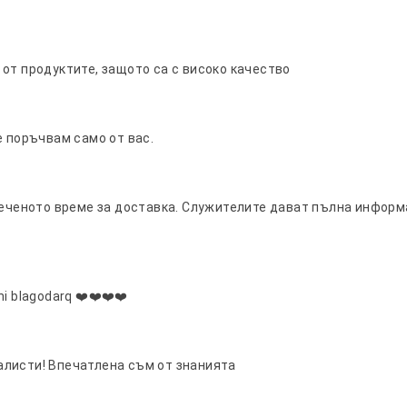
от продуктите, защото са с високо качество
е поръчвам само от вас.
реченото време за доставка. Служителите дават пълна информ
i blagodarq ❤️❤️❤️❤️
алисти! Впечатленa съм от знанията