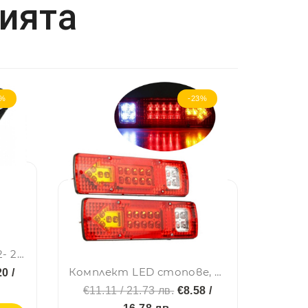
рията
3%
-23%
Комплект от 2 броя 12- 24V LED ЛЕД рогчета странични габаритни светлини въртящи се за камион ремарке платформа каравана и др. бяло-червено
Комплект LED стопове, стоп светлина с мигач, задна светлина, 12v за камион бус ТИР, ремарке, каравана 29 x 8 cm
0 /
€11.11 / 21.73 лв.
€8.58 /