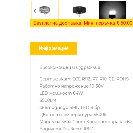
Безплатна доставка. Мин. поръчка € 50.00 
Информация
Високомощен и издръжлив
Сертификат: ECE R112, R7, R10, CE, ROHS
Работно напрежение 10-30V
LED мощност 64W
6500LM
светодиоди SMD LED 8 бр
Цветна температура 6500k
Модел на лъча Спот Концентрирана св
Водоустойчивост IP67