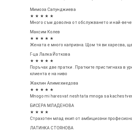
Мимоза Сапунджиева
★ ★ ★ ★ ★
Много съм доволна от обслужването и най-вече 
Максим Колев
★ ★ ★ ★ ★
Жената е много капризна. Щом тя ви харесва, щ
Г-ца Лалка Йоткова
★ ★ ★ ★ ★
Поръчах две пратки . Пратките пристигнаха в у
клиента е на ниво
Жаклин Алимехмедова
★ ★ ★ ★ ★
Mnogo mi haresvat neshtata mnoga sa kachestven
БИСЕРА МЛАДЕНОВА
★ ★ ★ ★
Страхотен млад екип от амбициозни професион
ЛАТИНКА СТОЯНОВА