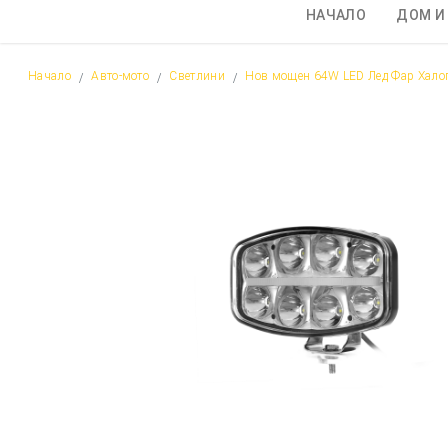
НАЧАЛО
ДОМ И
Начало
Авто-мото
Светлини
Нов мощен 64W LED Лед Фар Халог