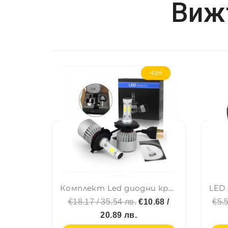
Вижт
-41%
Комплект Led диодни крушки за фарове H7 - LED Headlight LED H7, 72W, 9-32V
€18.17 / 35.54 лв.
€10.68 /
€5.5
20.89 лв.