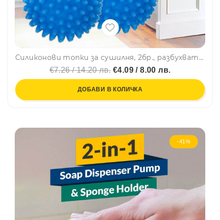
Силиконови топки за сушилня, 2бр., разбухват и съживяват тъканите
€7.26 / 14.20 лв.
€4.09 / 8.00 лв.
ДОБАВИ В КОЛИЧКА
-41%