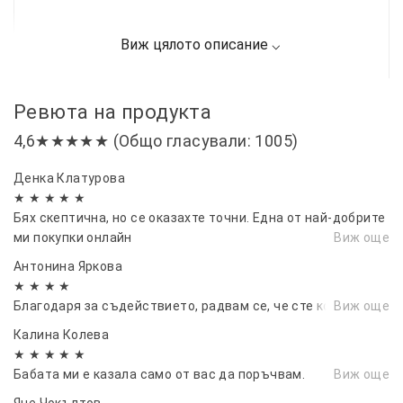
Ревюта на продукта
4,6★★★★★ (Общо гласували: 1005)
Денка Клатурова
★ ★ ★ ★ ★
Бях скептична, но се оказахте точни. Една от най-добрите
ми покупки онлайн
Виж още
Антонина Яркова
★ ★ ★ ★
Благодаря за съдействието, радвам се, че сте коректни
Виж още
Калина Колева
★ ★ ★ ★ ★
Бабата ми е казала само от вас да поръчвам.
Виж още
Яне Чокълтов