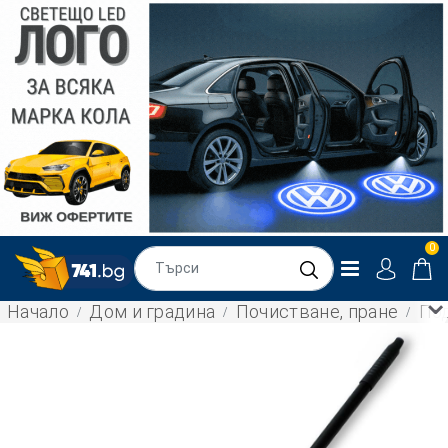
0
Начало
Дом и градина
Почистване, пране
Под