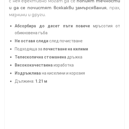
с нея ефективно могат да се
попият течности
и да се почистят всякакви замърсявания
, прах,
мазнини и други.
Абсорбира до десет пъти повече
мръсотия от
обикновена гъба
Не оставя следи
след почистване
Подходяща за
почистване на килими
Телескопична стоманена
дръжка
Висококачествена
изработка
Издръжлива
на киселини и корозия
Дължина:
1.21 м