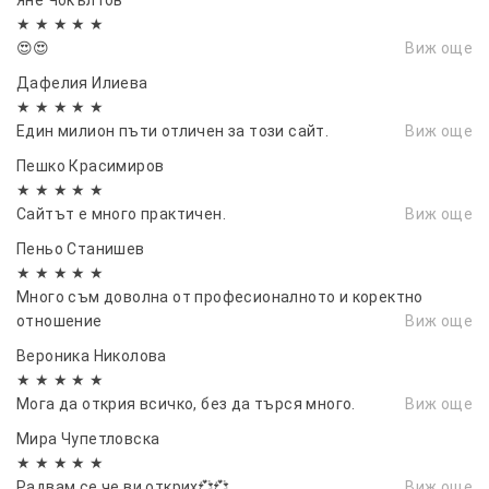
★ ★ ★ ★ ★
😍😍
Виж още
Дафелия Илиева
★ ★ ★ ★ ★
Един милион пъти отличен за този сайт.
Виж още
Пешко Красимиров
★ ★ ★ ★ ★
Сайтът е много практичен.
Виж още
Пеньо Станишев
★ ★ ★ ★ ★
Много съм доволна от професионалното и коректно
отношение
Виж още
Вероника Николова
★ ★ ★ ★ ★
Мога да открия всичко, без да търся много.
Виж още
Мира Чупетловска
★ ★ ★ ★ ★
Радвам се че ви открих💞💞
Виж още