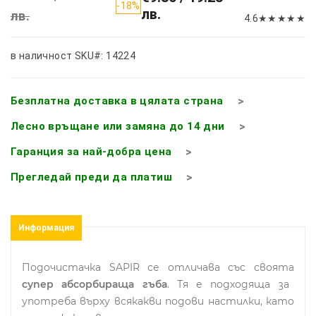
-18%
лв.
лв.
4.6
★
★
★
★
★
в наличност
SKU#: 14224
Безплатна доставка в цялата страна
Лесно връщане или замяна до 14 дни
Гаранция за най-добра цена
Прегледай преди да платиш
Информация
Подочистачка SAPIR се отличава със своята
супер абсорбираща гъба
. Тя е подходяща за
употреба върху всякакви подови настилки, като