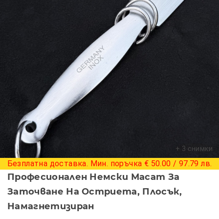
+ 3 снимки
Безплатна доставка. Мин. поръчка € 50.00 / 97.79 лв.
Професионален Немски Масат За
Заточване На Остриета, Плосък,
Намагнетизиран