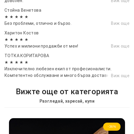
доволен.
Виж още
Стойна Венетова
★ ★ ★ ★ ★
Без проблеми, отлично и бързо.
Виж още
Харитон Костов
★ ★ ★ ★ ★
Успех и милиони продажби от мен!
Виж още
ТОТКА КОРИТАРОВА
★ ★ ★ ★ ★
Изключително любезен екип от професионалисти.
Компетентно обслужване и много бърза доставка! За
Виж още
втори път се доверяваме на услугите им и смело мога да
кажа,ЧЕ СТЕ ЛЮБИМИЯТ МИ МАГАЗИН
Вижте още от категорията
Разгледай, харесай, купи
-36%