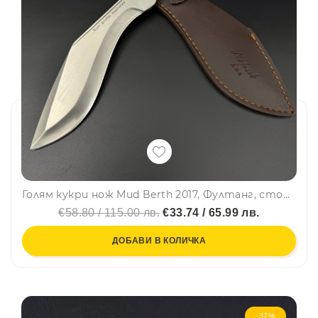
Голям кукри нож Mud Berth 2017, Фултанг, стомана 5Cr13 Mov, дървена дръжка, кожена кания
€58.80 / 115.00 лв.
€33.74 / 65.99 лв.
ДОБАВИ В КОЛИЧКА
-37%