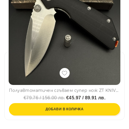
Полуавтоматичен сгъваем супер нож ZT KNIVES D2 TRIANGLE, стомана D2, дръжка G-10, подаръчна кутия
€79.76 / 156.00 лв.
€45.97 / 89.91 лв.
ДОБАВИ В КОЛИЧКА