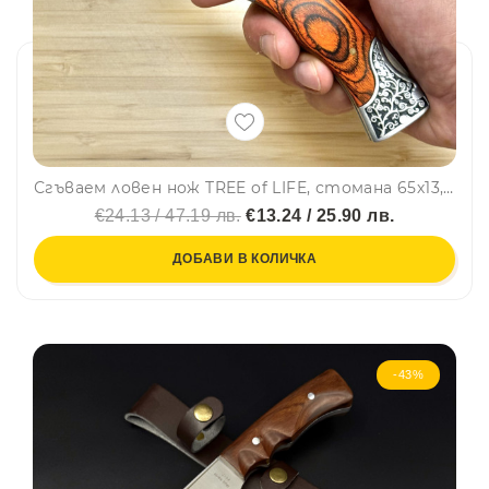
Сгъваем ловен нож TREE of LIFE, стомана 65х13, дървена дръжка орех и кобур за колан
€24.13 / 47.19 лв.
€13.24 / 25.90 лв.
ДОБАВИ В КОЛИЧКА
-43%