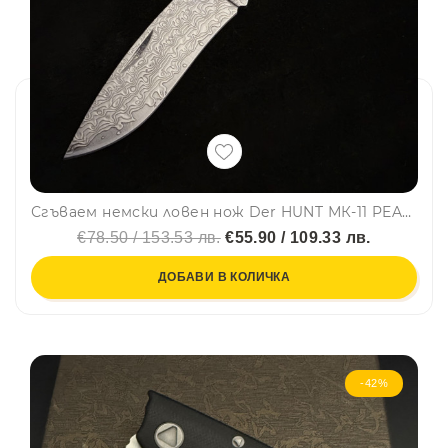
Сгъваем немски ловен нож Der HUNT МК-11 PEARL, дамаска стомана VG10/69L, седефена дръжка
€78.50 / 153.53 лв.
€55.90 / 109.33 лв.
ДОБАВИ В КОЛИЧКА
-42%