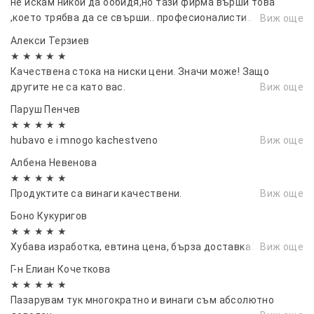
не искам никой да ообидя,но тази фирма върши това
,което трябва да се свърши.. професионалисти...
Виж още
перфектни във всяко едно отношение..благодаря ви...и се
Алекси Терзиев
радвам че ви има..10/10...
★ ★ ★ ★ ★
Качествена стока на ниски цени. Значи може! Защо
другите не са като вас.
Виж още
Паруш Пенчев
★ ★ ★ ★ ★
hubavo e i mnogo kachestveno
Виж още
Албена Невенова
★ ★ ★ ★ ★
Продуктите са винаги качествени.
Виж още
Боно Кукуригов
★ ★ ★ ★ ★
Хубава изработка, евтина цена, бърза доставка.”
Виж още
Г-н Елиан Кочеткова
★ ★ ★ ★ ★
Пазарувам тук многократно и винаги съм абсолютно