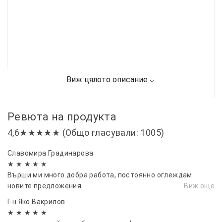
Ревюта на продукта
4,6★★★★★ (Общо гласували: 1005)
Славомира Градинарова
★ ★ ★ ★ ★
Върши ми много добра работа, постоянно оглеждам
новите предложения
Виж още
Г-н Яко Вакрилов
★ ★ ★ ★ ★