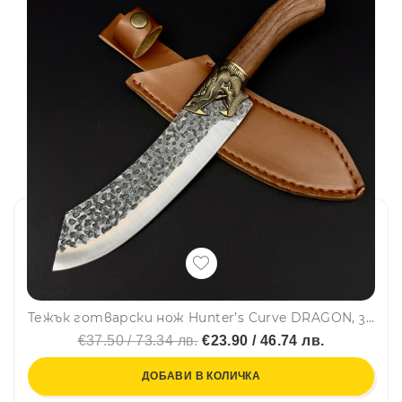
Тежък готварски нож Hunter’s Curve DRAGON, за разфасоване, стомана 5Cr13Mov, дръжка розово дърво и месингов DRAGON гард
€37.50 / 73.34 лв.
€23.90 / 46.74 лв.
ДОБАВИ В КОЛИЧКА