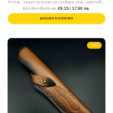
Кслъф - кания за колан за сгъваем нож, щампована и шита кожа
€17.90 / 35.01 лв.
€9.15 / 17.90 лв.
ДОБАВИ В КОЛИЧКА
-46%