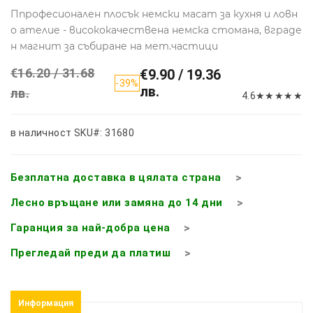
Ппрофесионален плосък немски масат за кухня и ловн
о ателие - висококачествена немска стомана, вграде
н магнит за събиране на мет.частици
€16.20 / 31.68
€9.90 / 19.36
-39%
лв.
лв.
4.6
★
★
★
★
★
в наличност
SKU#: 31680
Безплатна доставка в цялата страна
Лесно връщане или замяна до 14 дни
Гаранция за най-добра цена
Прегледай преди да платиш
Информация