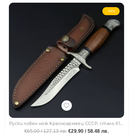
-54%
Руски ловен нож Kрасноармеец СССР, сталь X12МФ, ручбная работа, ковка, кожена кания, шита
€65.00 / 127.13 лв.
€29.90 / 58.48 лв.