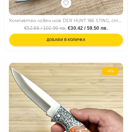
Компактен ловен нож DER HUNT 186 STING, стомана 5CR13MOV, дръжка от червено сандалово дърво, кожена кания
€52.66 / 102.99 лв.
€30.42 / 59.50 лв.
ДОБАВИ В КОЛИЧКА
-45%