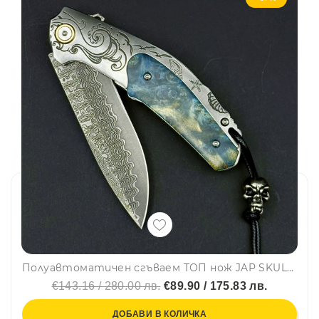
Полуавтоматичен сгъваем ТОП нож JAP SKULL DAMASKUS МК-17 с палец за отваряне, стомана VG10 damask, дръжка отметал и седеф, кобур
€143.16 / 280.00 лв.
€89.90 / 175.83 лв.
ДОБАВИ В КОЛИЧКА