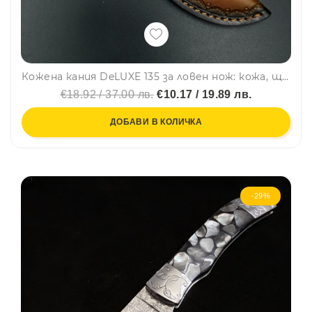
Кожена кания DeLUXE 135 за ловен нож: кожа, щампована, шита
€18.92 / 37.00 лв.
€10.17 / 19.89 лв.
ДОБАВИ В КОЛИЧКА
-29%