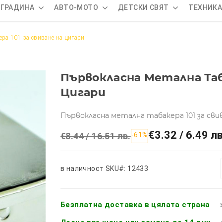
 ГРАДИНА
АВТО-МОТО
ДЕТСКИ СВЯТ
ТЕХНИК
ера 101 за свиване на цигари
Първокласна Метална Таба
Цигари
Първокласна метална табакера 101 за сви
€3.32 / 6.49 лв
€8.44 / 16.51 лв.
-61%
в наличност
SKU#: 12433
Безплатна доставка в цялата страна