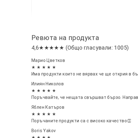
Ревюта на продукта
4,6★★★★★ (Общо гласували: 1005)
Марио Цветков
★ ★ ★ ★ ★
Има продукти които не вярвах че ще открия в бъ
Илиян Николов
★ ★ ★ ★ ★
Поръчвайте, че нещата свършват бързо. Направо 
Яблен Катъров
★ ★ ★ ★ ★
Поръчаните продукти са с високо качество👏
Boris Yakov
★ ★ ★ ★