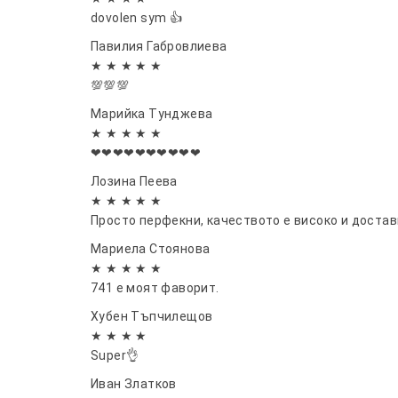
dovolen sym 👍
Павилия Габровлиева
★ ★ ★ ★ ★
💯💯💯
Марийка Тунджева
★ ★ ★ ★ ★
❤❤❤❤❤❤❤❤❤❤
Лозина Пеева
★ ★ ★ ★ ★
Просто перфекни, качеството е високо и достав
Мариела Стоянова
★ ★ ★ ★ ★
741 е моят фаворит.
Хубен Тъпчилещов
★ ★ ★ ★
Super👌
Иван Златков