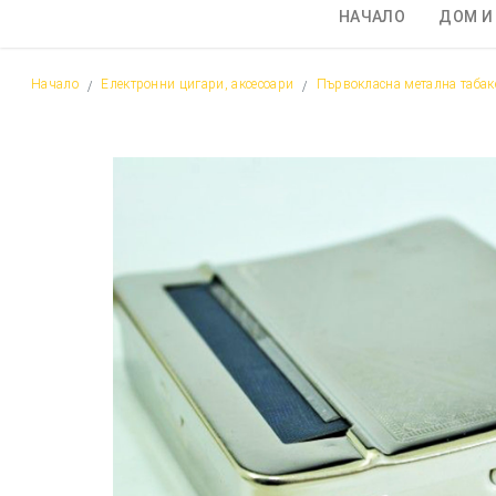
НАЧАЛО
ДОМ И
Начало
Електронни цигари, аксесоари
Първокласна метална табак