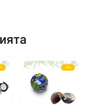
рията
1%
-25%