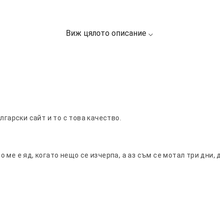
лгарски сайт и то с това качество.
ме е яд, когато нещо се изчерпа, а аз съм се мотал три дни,