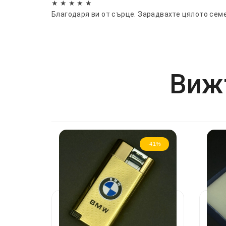
★ ★ ★ ★ ★
Благодаря ви от сърце. Зарадвахте цялото сем
Вижт
-41%