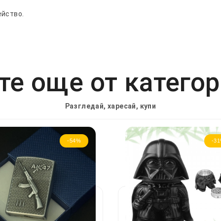
ейство.
е още от катего
Разгледай, харесай, купи
-54%
-3