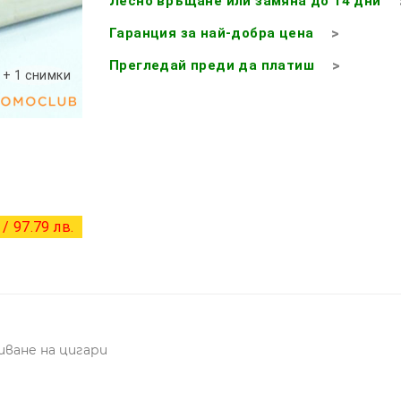
Лесно връщане или замяна до 14 дни
Гаранция за най-добра цена
Прегледай преди да платиш
+ 1 снимки
/ 97.79 лв.
иване на цигари