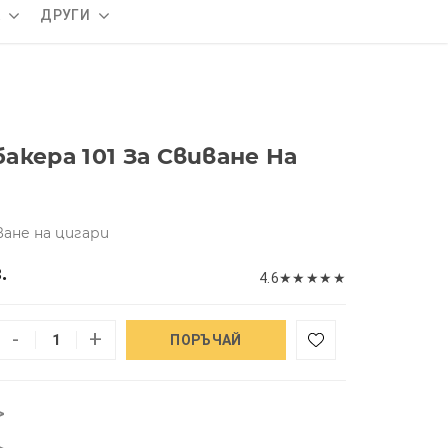
А
ДРУГИ
кера 101 За Свиване На
ване на цигари
.
4.6
★
★
★
★
★
-
+
ПОРЪЧАЙ