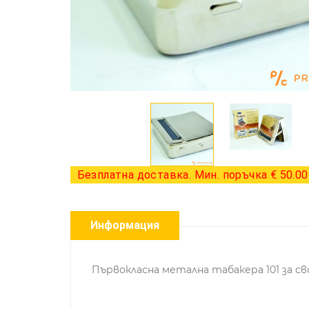
Безплатна доставка. Мин. поръчка € 50.00 
Информация
Първокласна метална табакера 101 за св