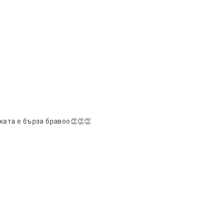
ката е бърза бравоо👏👏👏