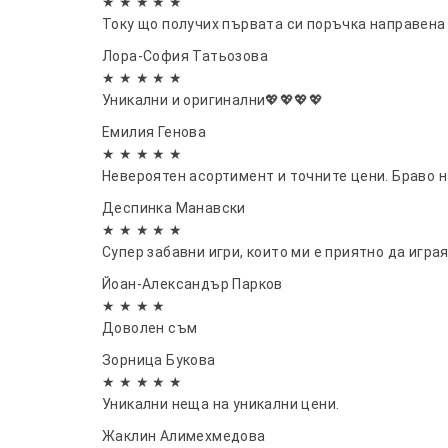
★ ★ ★ ★ ★
Току що получих първата си поръчка направена ч
Лора-София Татьозова
★ ★ ★ ★ ★
Уникални и оригинални💖💖💖💖
Емилия Генова
★ ★ ★ ★ ★
Невероятен асортимент и точните цени. Браво н
Деспинка Манавски
★ ★ ★ ★ ★
Супер забавни игри, които ми е приятно да игра
Йоан-Александър Парков
★ ★ ★ ★
Доволен съм
Зорница Букова
★ ★ ★ ★ ★
Уникални неща на уникални цени.
Жаклин Алимехмедова