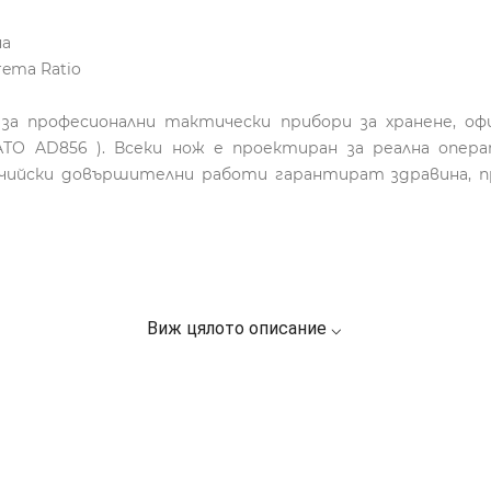
на
rema Ratio
 за професионални тактически прибори за хранене, о
ТО AD856 ). Всеки нож е проектиран за реална опер
чийски довършителни работи гарантират здравина, п