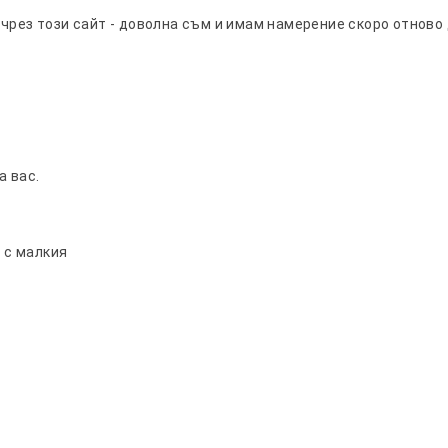
рез този сайт - доволна съм и имам намерение скоро отново да
а вас.
я с малкия