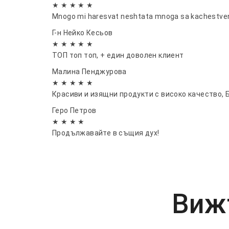
★ ★ ★ ★ ★
Mnogo mi haresvat neshtata mnoga sa kachestven
Г-н Нейко Кесьов
★ ★ ★ ★ ★
ТОП топ топ, + един доволен клиент
Малина Пенджурова
★ ★ ★ ★ ★
Красиви и изящни продукти с високо качество, 
Геро Петров
★ ★ ★ ★
Продължавайте в същия дух!
Вижт