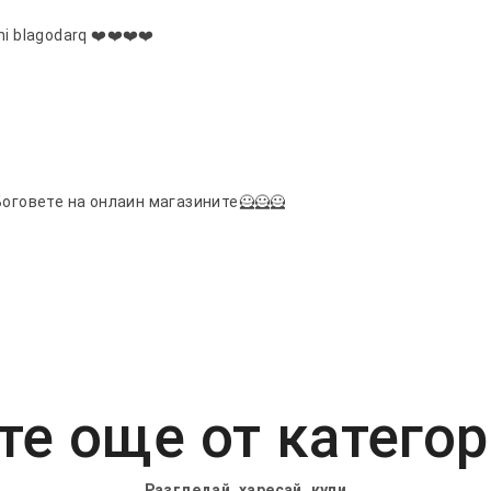
i blagodarq ❤️❤️❤️❤️
Боговете на онлаин магазините🦸🦸🦸
е още от катего
Разгледай, харесай, купи