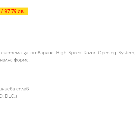
/ 97.79 лв.
система за отваряне High Speed ​​Razor Opening Syste
нална форма.
иниева сплав
 DLC..)