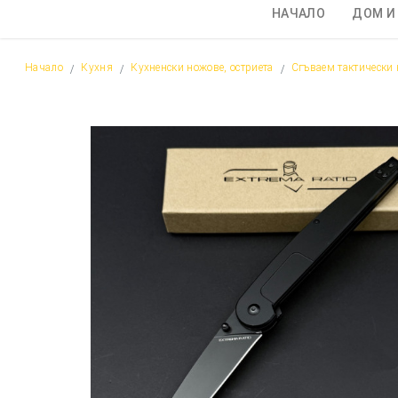
НАЧАЛО
ДОМ И
Начало
Кухня
Кухненски ножове, остриета
Сгъваем тактически