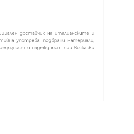
фициален доставчик на италианските и
ативна употреба: подбрани материали,
рецизност и надеждност при всякакви