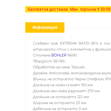
Безплатна доставка. Мин. поръчка € 50.00 
Информация
Сгъваем нож EXTREMA RATIO BF4 е със 
италиански стил с елегантна и функцио
Стомана
BÖHLER
N690
Твърдост 58 HRc
Обработка на лама: Testudo
Дръжка: Anticorodal, антикородална алум
Финиш на острието Черно (тефлон, PVD,
Дължина на ножа сгънат 150 мм
Дължина нан ножа разгънат 270 мм
Дължина на острието 122 мм
Ширина на острието 23 мм
Дебелина на острието 3 мм