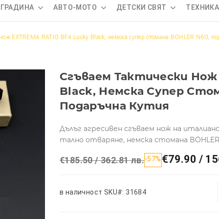
 ГРАДИНА
АВТО-МОТО
ДЕТСКИ СВЯТ
ТЕХНИК
 нож EXTREMA RATIO BF4 Lucky Black, немска супер стомана BÖHLER N60, по
Сгъваем Тактически Нож 
Black, Немска Супер Сто
Подаръчна Кутия
Дълъг агресивен сгъваем нож на италианс
тално отваряне, немска стомана BÖHLER
€79.90 / 15
€185.50 / 362.81 лв.
-57%
в наличност
SKU#: 31684