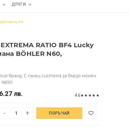
А
ДРУГИ
даръчна кутия
EXTREMA RATIO BF4 Lucky
мана BÖHLER N60,
кия бранд. С палец система за бързо момен
 N690
6.27 лв.
4.6
★
★
★
★
★
-
+
ПОРЪЧАЙ