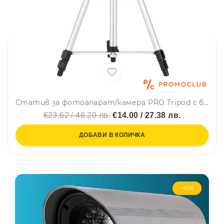
Статив за фотоапарат/камера PRO Tripod с бързо фиксиране, манивелно регулиране и нивелир
€23.62 / 46.20 лв.
€14.00 / 27.38 лв.
ДОБАВИ В КОЛИЧКА
-40%