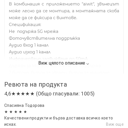
В комбинация с приложението "aiwit", звънецът
може лесно да се монтира, а монтажната скоба
може да се фиксира с винтове.
Спецификация:
Не подържа 5G мрежа
Фоточувствителна поддръжка
Аудио вход 1 канал
Аудио изход 1 канал
Инфрачервено задвижване до 50mA
Държач за MicroSD карта Не се поддържа
2 бутона: бутон за звънец, бутон за нулиране
2 индикатора: индикатор за състоянието на
Ревюта на продукта
устройството, индикатор за зареждане
4,6★★★★★ (Общо гласували: 1005)
1-посочен интерфейс на батерията
Мощност на зареждане DC 5V
Спасияна Тодорова
Системна архитектура Вграден FreeRTOS
★ ★ ★ ★ ★
Максимална разделителна способност VGA, 640 *
Качествени продукти и бърза доставка всичко което
480
исках.
Виж още
Стандарт за кодиране на видео MJEPG