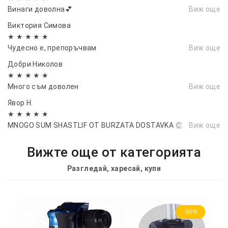
Винаги доволна💕
Виж още
Виктория Симова
★ ★ ★ ★ ★
Чудесно е, препоръчвам
Виж още
Добри Николов
★ ★ ★ ★ ★
Много съм доволен
Виж още
Явор Н.
★ ★ ★ ★ ★
MNOGO SUM SHASTLIF OT BURZATA DOSTAVKA 👏
Виж още
Вижте още от категорията
Разгледай, харесай, купи
-50%