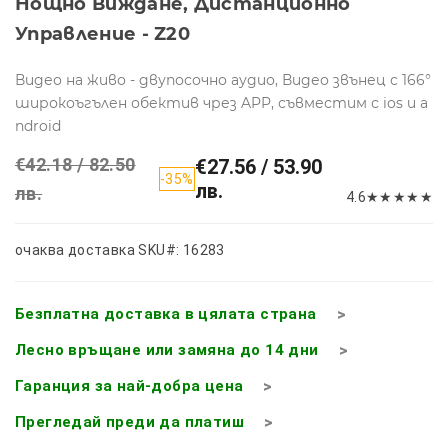
Нощно Виждане, Дистанционно
Управление - Z20
Видео на живо - двупосочно аудио, Видео звънец с 166°
широкоъгълен обектив чрез APP, съвместим с ios и a
ndroid
€42.18 / 82.50
€27.56 / 53.90
-35%
лв.
лв.
4.6
★
★
★
★
★
очаква доставка
SKU#: 16283
Безплатна доставка в цялата страна
Лесно връщане или замяна до 14 дни
Гаранция за най-добра цена
Прегледай преди да платиш