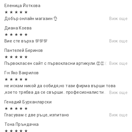
Еленица Йоткова
Стандарт за аудио кодиране G711.A
★ ★ ★ ★ ★
Кадрова честота на видео VGA @ 20fps
Добър онлайн магазин 👌
Виж още
Ден и нощен режим на превключване
Автоматично
Диана Коева
★ ★ ★ ★ ★
Прегледът на видео поддържа 1 канал P2P
Вие сте върха 💯💯💯
Виж още
Поддръжка на аудио заснемане
Криптирането на видео предаване поддържа
Пантелей Беринов
AES
★ ★ ★ ★ ★
Dingdong RF код EV1527
Първокласен сайт с първокласни артикули.👏👏👏
Виж още
Дължина на вълната на инфрачервената
Г-н Яко Вакрилов
светлина 850 nm
★ ★ ★ ★ ★
Метод на разпространение на мрежата
не искам никой да ообидя,но тази фирма върши това
Bluetooth мрежа за разпространение
,което трябва да се свърши.. професионалисти...
Виж още
Метод на свързване 2.4GHz WiFi
перфектни във всяко едно отношение..благодаря ви...и се
Генадий Бурханларски
радвам че ви има..10/10...
Работна температура -10～45℃
★ ★ ★ ★ ★
Работна влажност ≤95%
Гласувам с две ръце, изпитано
Виж още
опаковъчен лист:
Тона Пръндачка
1*звънец+1*дин-донг машина+1*ръководство
★ ★ ★ ★ ★