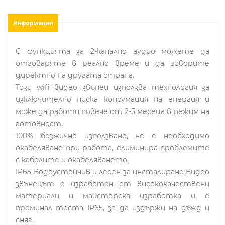
Информация
С функцията за 2-канално аудио можете да
отговаряте в реално време и да говорите
директно на другата страна.
Този wifi видео звънец използва технология за
изключително ниска консумация на енергия и
може да работи повече от 2-5 месеца в режим на
готовност.
100% безжично използване, не е необходимо
окабеляване при работа, елиминира проблемите
с кабелите и окабеляването
IP65-Водоустойчив и лесен за инсталиране Видео
звънецът е изработен от висококачествени
материали и майсторска изработка и е
преминал теста IP65, за да издържи на дъжд и
сняг.