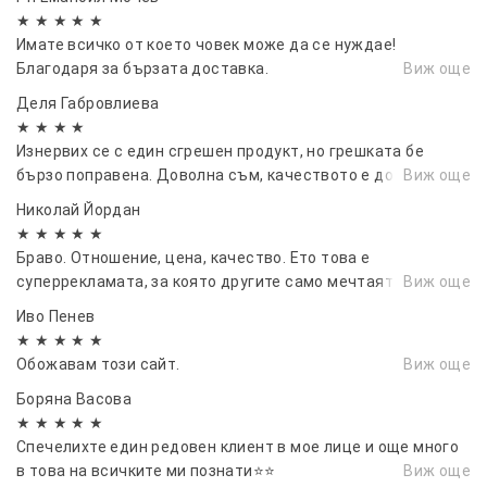
★ ★ ★ ★ ★
Имате всичко от което човек може да се нуждае!
Благодаря за бързата доставка.
Виж още
Деля Габровлиева
★ ★ ★ ★
Изнервих се с един сгрешен продукт, но грешката бе
бързо поправена. Доволна съм, качеството е добро
Виж още
Николай Йордан
★ ★ ★ ★ ★
Браво. Отношение, цена, качество. Ето това е
суперрекламата, за която другите само мечтаят.
Виж още
Иво Пенев
★ ★ ★ ★ ★
Обожавам този сайт.
Виж още
Боряна Васовa
★ ★ ★ ★ ★
Спечелихте един редовен клиент в мое лице и още много
в това на всичките ми познати⭐⭐
Виж още