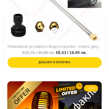
Накрайник за маркуч водоструйка - спрей дюза за миене под високо налягане, WATER JET
€15.75 / 30.80 лв.
€8.43 / 16.49 лв.
ДОБАВИ В КОЛИЧКА
-82%