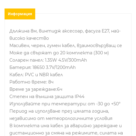
Информация
Дължина 8м, винтидж аксесоар, фасуга E27, най-
високо качество
Масивен, черен, гумен кабел, взаимосвързващ се
Може да свържат до 20 комплекта (300 м)
Соларен панел: 1.35W 4.5V/300mAh
Батерия: 18650 3.7V/1200mAh
Кабел: PVC и NBR кабел
Работно време: 8ч
Време за зареждане:6ч
Степен на външна защита IP44
Използвайте при температури: от -30 до +50°
Период на използване през цялата година,
независимо от метеорологичните условия
В комплекта има кабел за аварийно зареждане и
дистанционно за смяна на режимите, силата на