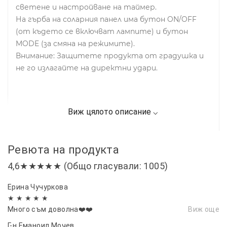
светене и настройване на таймер.
На гърба на соларния панел има бутон ON/OFF
(от където се включват лампите) и бутон
MODE (за смяна на режимите).
Внимание: Защитете продукта от градушка и
не го излагайте на директни удари.
Ревюта на продукта
4,6★★★★★ (Общо гласували: 1005)
Ерина Чучуркова
★ ★ ★ ★ ★
Много съм доволна❤️❤️
Виж още
Г-н Еманоил Мочев