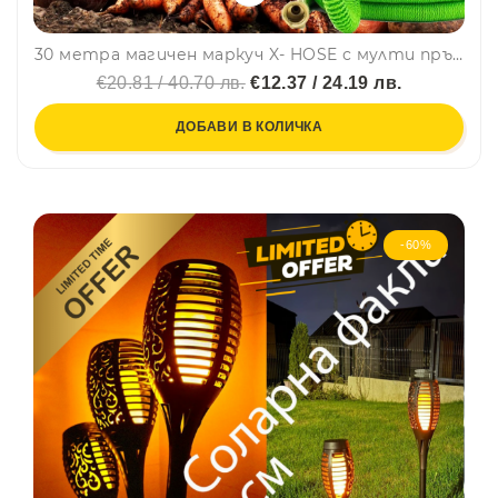
30 метра магичен маркуч X- HOSE с мулти пръскалка - супер лек и разтягащ се над 3 пъти
€20.81 / 40.70 лв.
€12.37 / 24.19 лв.
ДОБАВИ В КОЛИЧКА
-60%