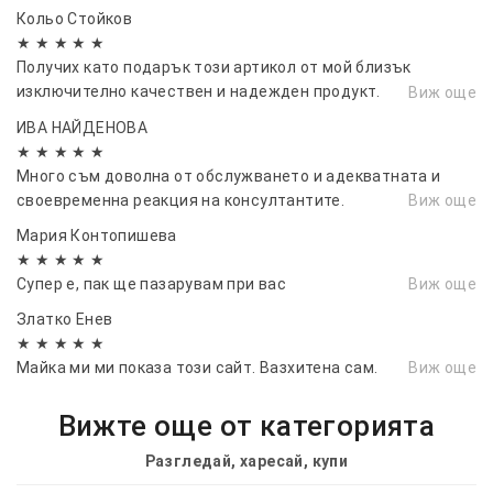
Кольо Стойков
★ ★ ★ ★ ★
Получих като подарък този артикол от мой близък
изключително качествен и надежден продукт.
Виж още
Препоръчвам
ИВА НАЙДЕНОВА
★ ★ ★ ★ ★
Много съм доволна от обслужването и адекватната и
своевременна реакция на консултантите.
Виж още
Мария Контопишева
★ ★ ★ ★ ★
Супер е, пак ще пазарувам при вас
Виж още
Златко Енев
★ ★ ★ ★ ★
Майка ми ми показа този сайт. Вазхитена сам.
Виж още
Вижте още от категорията
Разгледай, харесай, купи