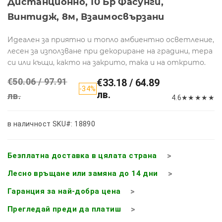
Дистанционно, 10 Бp Фасунги,
Винтидж, 8м, Взаимосвързани
Идеален за приятно и топло амбиентно осветление,
лесен за използване при декориране на градини, тера
си или къщи, както на закрито, така и на открито.
€50.06 / 97.91
€33.18 / 64.89
-34%
лв.
лв.
4.6
★
★
★
★
★
в наличност
SKU#: 18890
Безплатна доставка в цялата страна
Лесно връщане или замяна до 14 дни
Гаранция за най-добра цена
Прегледай преди да платиш