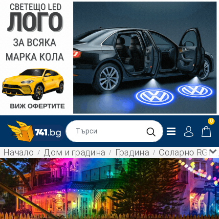
0
Начало
Дом и градина
Градина
Соларно RGB д