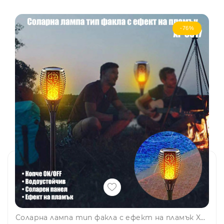
-76%
Соларна лампа тип факла с ефект на пламък XF-6017, 33 LED, 300lm, градиснко осветление, BF22