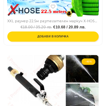
XXL размер 22.5м разтегателен маркуч X-HOSE с накрайник-пръскачка на топ цена
€18.00 / 35.20 лв.
€10.68 / 20.89 лв.
ДОБАВИ В КОЛИЧКА
-46%