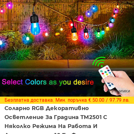
+ 7 снимки
Безплатна доставка. Мин. поръчка € 50.00 / 97.79 лв.
Соларно RGB Декоративно
Осветление За Градина TM2501 С
Няколко Режима На Работа И