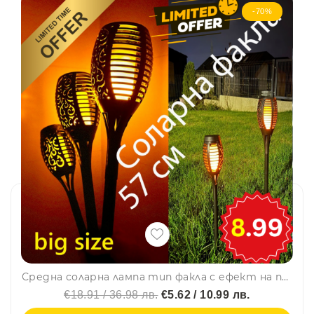
-70%
Средна соларна лампа тип факла с ефект на пламък, градиснко осветление, височина 57 см.
€18.91 / 36.98 лв.
€5.62 / 10.99 лв.