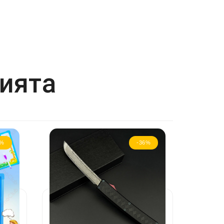
рията
4%
-36%