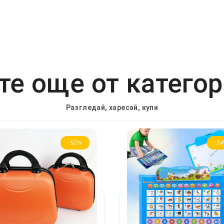
е още от катего
Разгледай, харесай, купи
-52%
-3