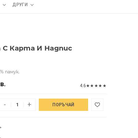
А
ДРУГИ
 С Карта И Надпис
% памук.
в.
4.6
★
★
★
★
★
-
+
ПОРЪЧАЙ