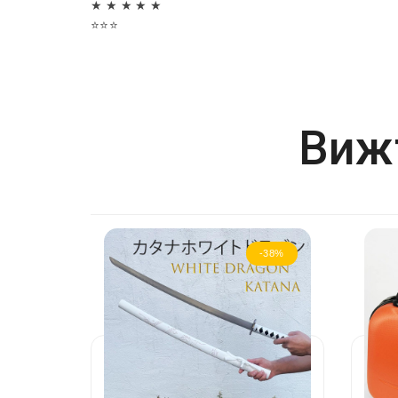
★ ★ ★ ★ ★
⭐⭐⭐
Вижт
-38%