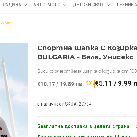
 ГРАДИНА
АВТО-МОТО
ДЕТСКИ СВЯТ
ТЕХНИК
унисекс
Спортна Шапка С Козирка
BULGARIA - Бяла, Унисекс
Висикокачествена шапка с козирка от 100
€5.11 / 9.99 л
€10.17 / 19.89 лв.
-50%
в наличност
SKU#: 27734
Безплатна доставка в цялата страна