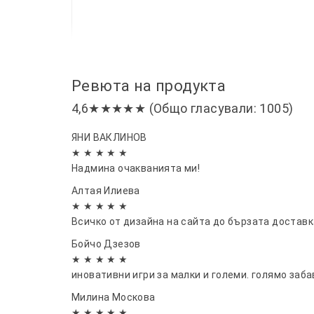
Ревюта на продукта
4,6★★★★★ (Общо гласували: 1005)
ЯНИ ВАКЛИНОВ
★ ★ ★ ★ ★
Надмина очакванията ми!
Алтая Илиева
★ ★ ★ ★ ★
Всичко от дизайна на сайта до бързата доставк
Бойчо Дзезов
★ ★ ★ ★ ★
иновативни игри за малки и големи. голямо заб
Милина Москова
★ ★ ★ ★ ★