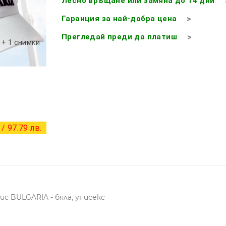
Лесно връщане или замяна до 14 дни
Гаранция за най-добра цена
Прегледай преди да платиш
+ 1 снимки
/ 97.79 лв.
с BULGARIA - бяла, унисекс