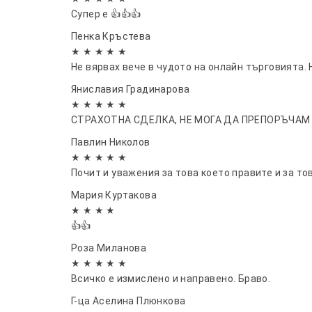
Супер е 👍👍👍
Пенка Кръстева
★ ★ ★ ★ ★
Не вярвах вече в чудото на онлайн търговията. 
Яниславия Градинарова
★ ★ ★ ★ ★
СТРАХОТНА СДЕЛКА, НЕ МОГА ДА ПРЕПОРЪЧАМ
Павлин Николов
★ ★ ★ ★ ★
Почит и уважения за това което правите и за то
Мария Куртакова
★ ★ ★ ★
👍👍
Роза Миланова
★ ★ ★ ★ ★
Всичко е измислено и направено. Браво.
Г-ца Аселина Плюнкова