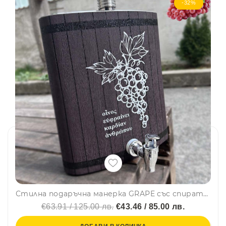
-32%
Стилна подаръчна манерка GRAPE със спирателно кранче FH-98, YH-128oz, неръждаема стомана и кожа
€63.91 / 125.00 лв.
€43.46 / 85.00 лв.