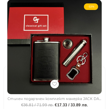
-53%
Стилен подаръчен комплект манерка JACK DANIELS с фуния, шишенце и ключодържател Jack Daniels Old No.7 Brand– 2018-1
€36.81 / 71.99 лв.
€17.33 / 33.89 лв.