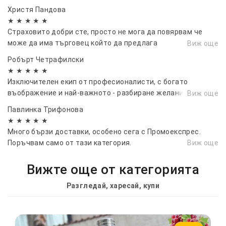
Христя Пандова
★ ★ ★ ★ ★
Страховито добри сте, просто не мога да повярвам че
може да има търговец който да предлага
Виж още
висококачествена стока на разумни цени, вярвам че ще
Робърт Четрафилски
постигнете много и ще зарадвате хиляди хора 💞💞💞
★ ★ ★ ★ ★
Изключителен екип от професионалисти, с богато
въображение и най-важното - разбиране желанието на
Виж още
клиента! Продължавайте все така уверени в уменията си
Павлинка Трифонова
★ ★ ★ ★ ★
Много бързи доставки, особено сега с Промоекспрес.
Поръчвам само от тази категория.
Виж още
Вижте още от категорията
Разгледай, харесай, купи