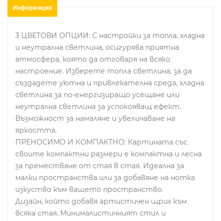
Информация
3 ЦВЕТОВИ ОПЦИИ: С настройки за топла, хладна
и неутрална светлина, осигурява приятна
атмосфера, която да отговаря на всяко
настроение. Изберете топла светлина, за да
създадете уютна и привлекателна среда, хладна
светлина за по-енергизиращо усещане или
неутрална светлина за успокояващ ефект.
Възможност за намаляне и увеличаване на
яркостта.
ПРЕНОСИМО И КОМПАКТНО: Картината със
своите компактни размери е компактна и лесна
за преместване от стая в стая. Идеална за
малки пространства или за добавяне на нотка
изкуство към вашето пространство.
Дизайн, който добавя артистичен щрих към
всяка стая. Минималистичният стил и