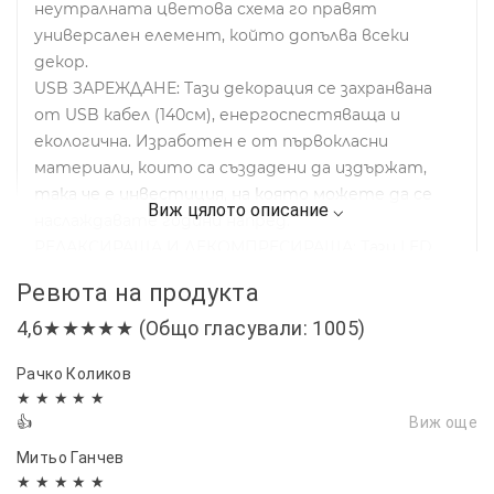
неутралната цветова схема го правят
универсален елемент, който допълва всеки
декор.
USB ЗАРЕЖДАНЕ: Тази декорация се захранвана
от USB кабел (140см), енергоспестяваща и
екологична. Изработен е от първокласни
материали, които са създадени да издържат,
така че е инвестиция, на която можете да се
наслаждавате години напред.
РЕЛАКСИРАЩА И ДЕКОМПРЕСИРАЩА: Тази LED
светеща картина е не само красива декорация,
Ревюта на продукта
но и функционално устройство за създаване на
4,6★★★★★ (Общо гласували: 1005)
релаксиращо и успокояващо настроение. Той е
идеален за използване като нощна лампа или за
Рачко Коликов
почивка след дълъг ден.
★ ★ ★ ★ ★
Върху картината може да рисувате (с нежни и
👍
Виж още
леки движения).
Митьо Ганчев
★ ★ ★ ★ ★