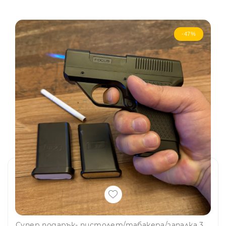
-47%
Супер подарък- пистолет/табакера/запалка 3в1, забавно и оригинално