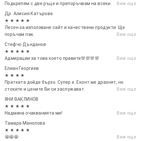
Подкрепям с две ръце и препоръчвам на всеки.
Виж още
Др. Алисия Катърова
★ ★ ★ ★ ★
Лесен за използване сайт и качествени продукти. Ще
поръчам пак.
Виж още
Стефчо Дънданов
★ ★ ★ ★ ★
Адмирации за това което правите💯💯💯💯
Виж още
Елиан Георгиев
★ ★ ★ ★
Пратката дойде бързо. Супер е. Еконт ме дразнят, но
стоките и цените Ви си заслужават.
Виж още
ЯНИ ВАКЛИНОВ
★ ★ ★ ★ ★
Надмина очакванията ми!
Виж още
Тамара Манолова
★ ★ ★ ★ ★
🤩🤩🤩
Виж още