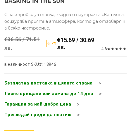
BASKING IN THE SUN
С настройки за топла, хладна и неутрална светлина,
осигурява приятна атмосфера, която да отговаря н
а всяко настроение.
€36.56 / 71.51
€15.69 / 30.69
-57%
лв.
лв.
4.6
★
★
★
★
★
в наличност
SKU#: 18946
Безплатна доставка в цялата страна
Лесно връщане или замяна до 14 дни
Гаранция за най-добра цена
Прегледай преди да платиш