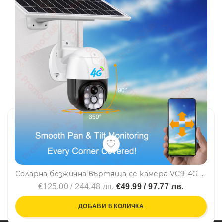
Соларна безжична въртяща се камера VC9-4G 5MP, камера за видеонаблюдение с фиксиран фокус, със слот SIM и SD карта, V380, SMARTHOME
€125.00 / 244.48 лв.
€49.99 / 97.77 лв.
ДОБАВИ В КОЛИЧКА