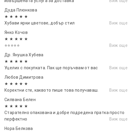
извършената услуга за доставка
Виж още
Дуда Плюнкова
★ ★ ★ ★ ★
Хубави ярки цветове, добър стил
Виж още
Янко Кочов
★ ★ ★ ★ ★
⭐⭐⭐⭐⭐
Виж още
Др. Янушка Хубева
★ ★ ★ ★ ★
Уцелих с покупката. Пак ще поръчвам от вас
Виж още
Любов Димитрова
★ ★ ★ ★ ★
Коректни сте, каквото пише това получаваш.
Виж още
Силвана Белен
★ ★ ★ ★ ★
Старателно опакована и добре подредена пратка просто
перфектно
Виж още
Нора Белкова