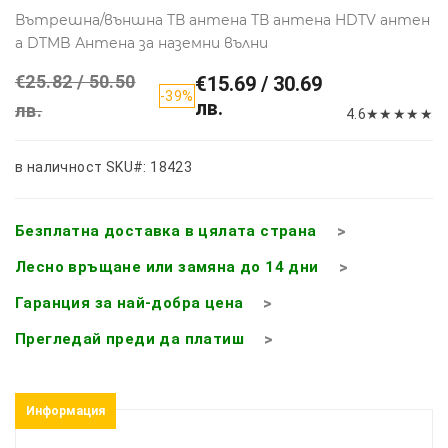
Вътрешна/външна ТВ антена ТВ антена HDTV антен
а DTMB Антена за наземни вълни
€25.82 / 50.50
€15.69 / 30.69
-39%
лв.
лв.
4.6
★
★
★
★
★
в наличност
SKU#: 18423
Безплатна доставка в цялата страна
Лесно връщане или замяна до 14 дни
Гаранция за най-добра цена
Прегледай преди да платиш
Информация