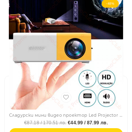
-48%
Сладурски мини видео проектор Led Projector Y300
€87.18 / 170.51 лв.
€44.99 / 87.99 лв.