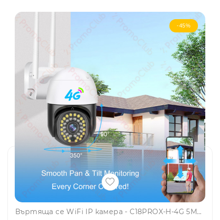
-45%
Въртяща се WiFi IP камера - C18PROX-H-4G 5MP, камера за видеонаблюдение с фиксиран фокус, със слот SIM и SD карта, V380, SMARTHOME