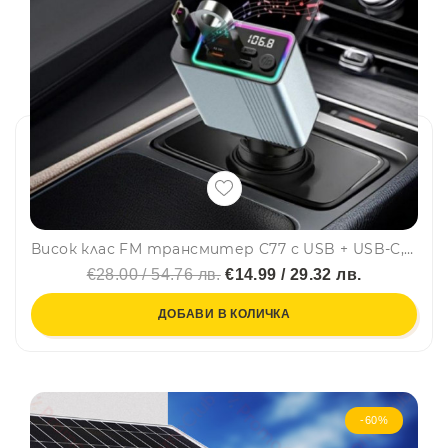
Висок клас FM трансмитер C77 с USB + USB-C, прибиращ се Type-C кабел 75 см и LED осветление, Bluetooth 5.3 и метален корпус
€28.00 / 54.76 лв.
€14.99 / 29.32 лв.
ДОБАВИ В КОЛИЧКА
-60%