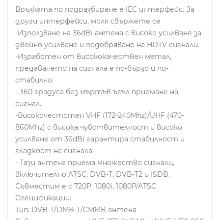
Връзката по подразбиране е IEC интерфейс. За
други интерфейси, моля свържете се
-Използване на 36dBi антена с високо усилване за
двойно усилване и подобряване на HDTV сигнали.
-Изработен от висококачествен метал,
предаването на сигнала е по-бързо и по-
стабилно.
- 360 градуса без мъртъв ъгъл приемане на
сигнал.
-Високочестотен VHF (172-240Mhz)/UHF (470-
860Mhz) с висока чувствителност и високо
усилване от 36dBi гарантира стабилност и
гладкост на сигнала
- Тази антена приема множество сигнали,
включително ATSC, DVB-T, DVB-T2 и ISDB.
Съвместим е с 720P, 1080i, 1080P/ATSC.
Спецификации:
Тип: DVB-T/DMB-T/CMMB антена