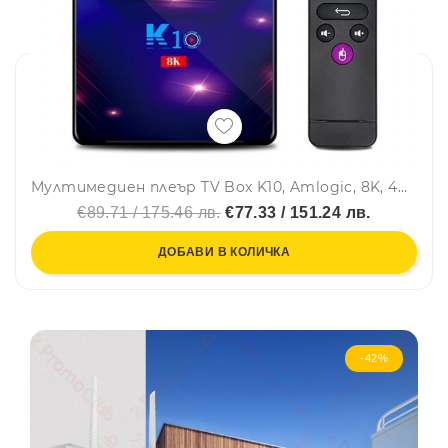
Мултимедиен плеър TV Box K10, Amlogic, 8K, 4GB RAM, 64GB ROM, USB 3.0, Черен, Тв бокс
€89.71 / 175.46 лв.
€77.33 / 151.24 лв.
ДОБАВИ В КОЛИЧКА
-42%