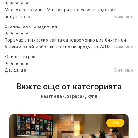
★ ★ ★ ★ ★
Много сте готини!!! Много приятно се изненадах от
полученото.
Виж още
Станислава Гроздинова
★ ★ ★ ★ ★
Поръчах от няколко сайта едновременно вие бяхте най-
бързи и с най-добро качество на продукта. АДМИРАЦИИ
Виж още
Юлиан Петров
★ ★ ★ ★ ★
Да, да, да
Виж още
Вижте още от категорията
Разгледай, харесай, купи
-33%