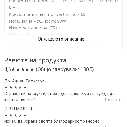
Работна честота: VHF (172-240 MHz)/UHF (470-860
MHz)
Коефициент на стояща вълна: ≤ 1,5
Номинална мощност: 50W
Изходен импеданс: 75 Ω
LNA високо усилване: 36dBi
Приети сигнали: ATSC, DVB-T, DMB-T, CMMB
Съвместимост: 720P, 1080i, 1080P
Дължина на кабела: приблизително 5 метра
Ревюта на продукта
Тип конектор: IEC.F или друг
4,6★★★★★ (Общо гласували: 1005)
Напрежение: 3-5V
Др. Аднан Татьозов
★ ★ ★ ★ ★
Страхотни продукти, бърза доставка, има ли нужда да
казвам повече?
Виж още
ДЕЯН МИЛСЪН
★ ★ ★ ★ ★
Искам да израза своята благодарност относно