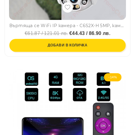
Въртяща се WiFi IP камера - C6S2X-H 5MP, камера за видеонаблюдение с фиксиран фокус, със слот SD карта, V380, SMARTHOME
€61.87 / 121.01 лв.
€44.43 / 86.90 лв.
ДОБАВИ В КОЛИЧКА
-14%