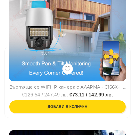
Въртяща се WiFi IP камера с АЛАРМА - C166X-H-4G 5MP, камера за видеонаблюдение с фиксиран фокус, със слот SIM и SD карта, V380, SMARTHOME
€126.54 / 247.49 лв.
€73.11 / 142.99 лв.
ДОБАВИ В КОЛИЧКА