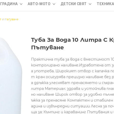
 ГРАДИНА
АВТО-МОТО
ДЕТСКИ СВЯТ
ТЕХНИК
г и пътуване
Туба За Вода 10 Литра С 
Пътуване
Практична туба за вода с вместимост 10 
контролирано наливане.Изработена от з
а употреба. Широкият отвор с капачка по
т кран осигурява прецизно наливане без
а дръжка улесняват пренасянето и съхр
литра Материал: здрава и устойчива пла
но наливане Широк отвор за удобно пълн
ъжка за пренасяне Компактен и стабилен 
адина и извънредни ситуации Лесна за п
ща за: Къмпинг и караванинг Пътувания и 