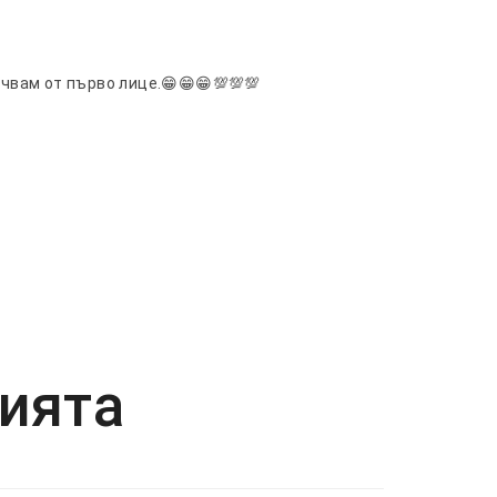
чвам от първо лице.😁😁😁💯💯💯
рията