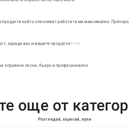
и продукти който олесняват работата ми максимално. Препоръ
раст, заради вас и вашите продукти✨✨✨
ше оправено лесно, бъзро и професионално
е още от катего
Разгледай, харесай, купи