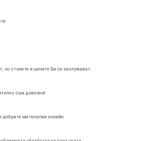
те.
т, но стоките и цените Ви си заслужават.
телно съм доволна!
ай-добрите ми покупки онлайн
роблемната обработка на поръчката