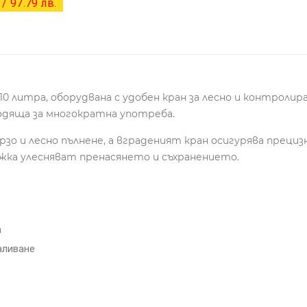
/ 97.79 лв.
 литра, оборудвана с удобен кран за лесно и контролира
одяща за многократна употреба.
зо и лесно пълнене, а вграденият кран осигурява прецизн
ка улесняват пренасянето и съхранението.
а
аливане