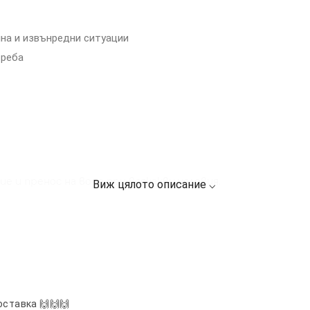
ина и извънредни ситуации
треба
е и пренос на вода при всякакви условия.
оставка 🙌🙌🙌