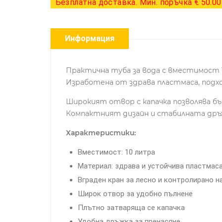
Безплатна доставка. Мин. поръчка € 50.00 
Информация
Практична туба за вода с вместимост 10
Изработена от здрава пластмаса, подх
Широкият отвор с капачка позволява бър
Компактният дизайн и стабилната дръж
Характеристики:
Вместимост: 10 литра
Материал: здрава и устойчива пластмас
Вграден кран за лесно и контролирано н
Широк отвор за удобно пълнене
Плътно затваряща се капачка
Удобна дръжка за пренасяне