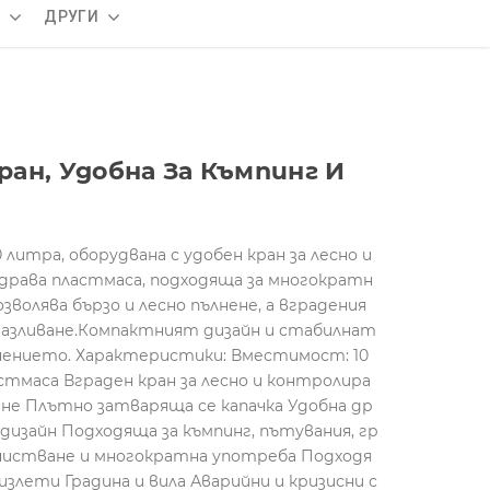
А
ДРУГИ
Кран, Удобна За Къмпинг И
литра, оборудвана с удобен кран за лесно и
драва пластмаса, подходяща за многократн
зволява бързо и лесно пълнене, а вградения
 разливане.Компактният дизайн и стабилнат
анението. Характеристики: Вместимост: 10
стмаса Вграден кран за лесно и контролира
ене Плътно затваряща се капачка Удобна др
дизайн Подходяща за къмпинг, пътувания, гр
очистване и многократна употреба Подходя
излети Градина и вилa Аварийни и кризисни с