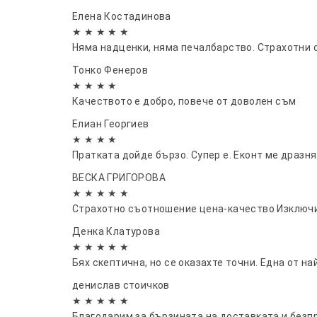
Елена Костадинова
★ ★ ★ ★ ★
Няма надценки, няма печалбарство. Страхотни с
Тонко Фенеров
★ ★ ★ ★
Качеството е добро, повече от доволен съм
Елиан Георгиев
★ ★ ★ ★
Пратката дойде бързо. Супер е. Еконт ме дразня
ВЕСКА ГРИГОРОВА
★ ★ ★ ★ ★
Страхотно съотношение цена-качество Изключи
Денка Клатурова
★ ★ ★ ★ ★
Бях скептична, но се оказахте точни. Една от н
денислав стоичков
★ ★ ★ ★ ★
Благодарим за бързината на доставката и безп