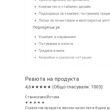
Компактен и стабилен дизайн
Подходяща за къмпинг, пътувания, град
Лесна за почистване и многократна упо
Подходяща за:
Къмпинг и караванинг
Пътувания и излети
Градина и вилa
Аварийни и кризисни ситуации
Надеждно и удобно решение за съхранени
Ревюта на продукта
4,6★★★★★ (Общо гласували: 1005)
Станислава Йотова
★ ★ ★ ★ ★
Страхотни продукти, високо качество и бърза д