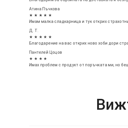
Атина Пъчкова
★ ★ ★ ★ ★
Имам малка сладкарница и тук открих страхотн
Д. Т.
★ ★ ★ ★ ★
Благодарение на вас открих ново хоби дори ст
Пантелей Цоцов
★ ★ ★ ★
Имах проблем с продукт от поръчката ми, но бе
Вижт