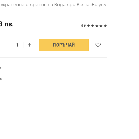
хранение и пренос на вода при всякакви усл
3 лв.
4.6
★
★
★
★
★
-
+
ПОРЪЧАЙ