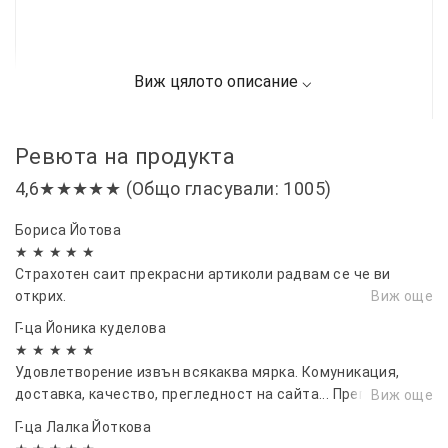
Ревюта на продукта
4,6★★★★★ (Общо гласували: 1005)
Бориса Йотова
★ ★ ★ ★ ★
Страхотен саит прекрасни артиколи радвам се че ви
открих.
Виж още
Г-ца Йоника куделова
★ ★ ★ ★ ★
Удовлетворение извън всякаква мярка. Комуникация,
доставка, качество, прегледност на сайта... Препоръчвам
Виж още
всичко
Г-ца Лалка Йоткова