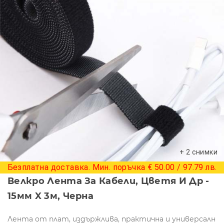
+ 2 снимки
Безплатна доставка. Мин. поръчка € 50.00 / 97.79 лв.
Велкро Лента За Кабели, Цветя И Др -
15мм X 3м, Черна
Лента от плат, издържлива, практична и универсалн