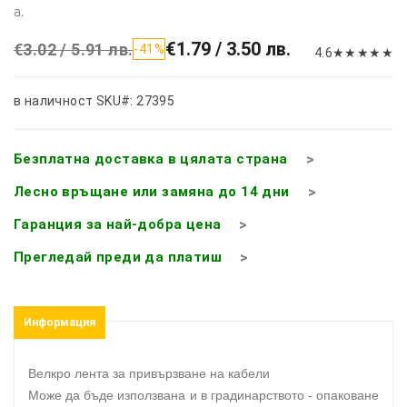
а.
€1.79 / 3.50 лв.
€3.02 / 5.91 лв.
-41%
4.6
★
★
★
★
★
в наличност
SKU#: 27395
Безплатна доставка в цялата страна
Лесно връщане или замяна до 14 дни
Гаранция за най-добра цена
Прегледай преди да платиш
Информация
Велкро лента за привързване на кабели
Може да бъде използвана и в градинарството - опаковане