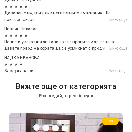
★ ★ ★ ★ ★
Доволен съм, въпреки негативните очаквания. Ще
повторя скоро
Виж още
Павлин Николов
★ ★ ★ ★ ★
Почит и уважения за това което правите и за това че
давате повод на хората да се усмихнат с продуктите ви.
Виж още
НАДКА ИВАНОВА
★ ★ ★ ★
Заслужава си!
Виж още
Вижте още от категорията
Разгледай, харесай, купи
-30%