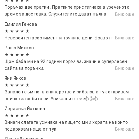
★ ★ ★ ★ ★
Поръчах две пратки . Пратките пристигнаха в уреченото
време за доставка. Служителите дават пълна
Виж още
информация за статуса на пратките и комуникацията с
Емилия Генова
клиента е на ниво
★ ★ ★ ★ ★
Невероятен асортимент и точните цени. Браво на вас.
Виж още
Рашо Милков
★ ★ ★ ★ ★
Щом баба ми на 92 години поръчва, значи е суперлесен
сайта за поръчки.
Виж още
Яни Янков
★ ★ ★ ★ ★
Запален съм по планинарство и риболов а тук откривам
всичко за хобито си. Уникални стеее👍👍👍
Виж още
Йорданка Йоткова
★ ★ ★ ★ ★
Винаги слагате усмивка на лицето ми и хората на които
подарявам неща от тук
Виж още
Денчо Въртунски