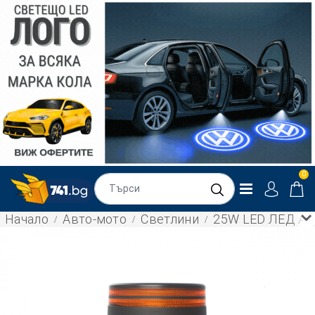
0
Начало
Авто-мото
Светлини
25W LED ЛЕД Ава