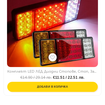
Комплект LED ЛЕД Диодни Стопове, Стоп, Задни светлини с 4 Функции, 12V, 31,5 cm x 13,5 cm Подходящ за ремаркета, каравани, селскостопански превозни ср
€14.90 / 29.14 лв.
€11.51 / 22.51 лв.
ДОБАВИ В КОЛИЧКА