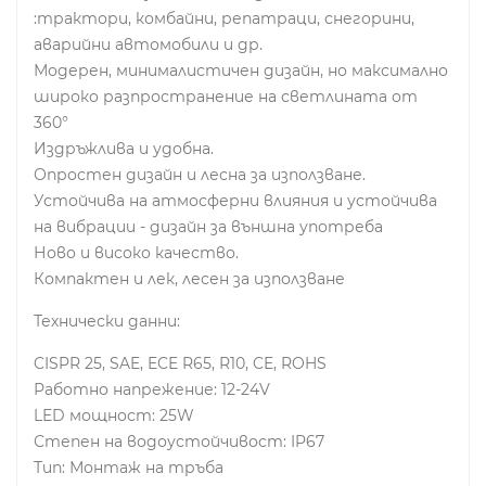
:трактори, комбайни, репатраци, снегорини,
аварийни автомобили и др.
Модерен, минималистичен дизайн, но максимално
широко разпространение на светлината от
360°
Издръжлива и удобна.
Опростен дизайн и лесна за използване.
Устойчива на атмосферни влияния и устойчива
на вибрации - дизайн за външна употреба
Ново и високо качество.
Компактен и лек, лесен за използване
Технически данни:
CISPR 25, SAE, ECE R65, R10, CE, ROHS
Работно напрежение: 12-24V
LED мощност: 25W
Степен на водоустойчивост: IP67
Тип: Монтаж на тръба