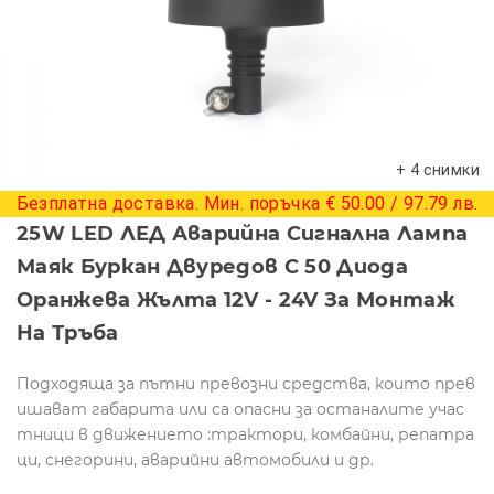
+ 4 снимки
Безплатна доставка. Мин. поръчка € 50.00 / 97.79 лв.
25W LED ЛЕД Аварийна Сигнална Лампа
Маяк Буркан Двуредов С 50 Диода
Оранжева Жълта 12V - 24V За Монтаж
На Тръба
Подходяща за пътни превозни средства, които прев
ишават габарита или са опасни за останалите учас
тници в движението :трактори, комбайни, репатра
ци, снегорини, аварийни автомобили и др.