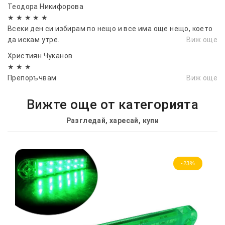
Теодора Никифорова
★ ★ ★ ★ ★
Всеки ден си избирам по нещо и все има още нещо, което
да искам утре.
Виж още
Християн Чуканов
★ ★ ★
Препоръчвам
Виж още
Вижте още от категорията
Разгледай, харесай, купи
-23%