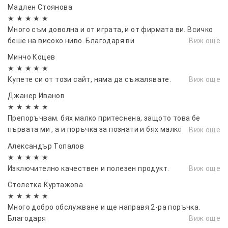
Мадлен Стоянова
★ ★ ★ ★ ★
Много съм доволна и от играта, и от фирмата ви. Всичко
беше на високо ниво. Благодаря ви
Виж още
Минчо Коцев
★ ★ ★ ★ ★
Купете си от този сайт, няма да съжалявате.
Виж още
Джанер Иванов
★ ★ ★ ★ ★
Препоръчвам. бях малко притеснена, защото това бе
първата ми , а и поръчка за познати и бях малко
Виж още
притеснена , но всичко е ок . Препоръчвам, и скоро пак ще
Александър Топалов
се възползвам...
★ ★ ★ ★ ★
Изключително качествен и полезен продукт.
Виж още
Столетка Куртажова
★ ★ ★ ★ ★
Много добро обслужване и ще направя 2-ра поръчка.
Благодаря
Виж още