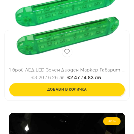
1 брой ЛЕД LED Зелен Диоден Маркер Габарит Токос със 12 светодиода за камион ремарке бус ван каравана платформа 12V
€3.20 / 6.26 лв.
€2.47 / 4.83 лв.
ДОБАВИ В КОЛИЧКА
-61%