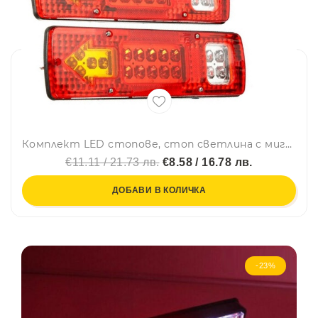
Комплект LED стопове, стоп светлина с мигач, задна светлина, 12v за камион бус ТИР, ремарке, каравана 29 x 8 cm
€11.11 / 21.73 лв.
€8.58 / 16.78 лв.
ДОБАВИ В КОЛИЧКА
-23%