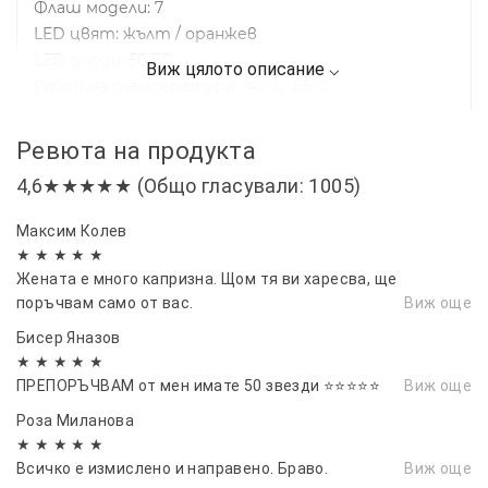
Флаш модели: 7
LED цвят: жълт / оранжев
LED диоди: 50 БР
Работна температура: -40°C~65°C
Режими
Ревюта на продукта
3 режима на светкавица + 4 режима на въртене
4,6★★★★★ (Общо гласували: 1005)
Размери:
Максим Колев
Диаметър: 149 мм
★ ★ ★ ★ ★
Жената е много капризна. Щом тя ви харесва, ще
Височина: 155,2 мм
поръчвам само от вас.
Виж още
Бисер Яназов
★ ★ ★ ★ ★
ПРЕПОРЪЧВАМ от мен имате 50 звезди ⭐⭐⭐⭐⭐
Виж още
Роза Миланова
★ ★ ★ ★ ★
Всичко е измислено и направено. Браво.
Виж още