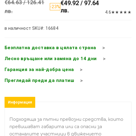
€64.63 / 126.41
€49.92 / 97.64
-23%
лв.
лв.
4.6
★
★
★
★
★
в наличност
SKU#: 16684
Безплатна доставка в цялата страна
Лесно връщане или замяна до 14 дни
Гаранция за най-добра цена
Прегледай преди да платиш
Информация
Подходяща за пътни превозни средства, които
превишават габарита или са опасни за
останалите участници в движението