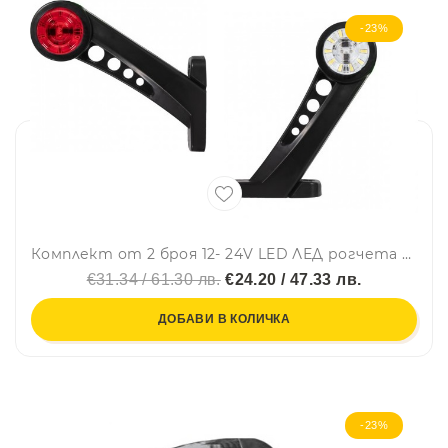
-23%
Комплект от 2 броя 12- 24V LED ЛЕД рогчета странични габаритни светлини въртящи се за камион ремарке платформа каравана и др. бяло-червено
€31.34 / 61.30 лв.
€24.20 / 47.33 лв.
ДОБАВИ В КОЛИЧКА
-23%