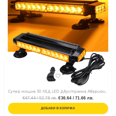
Супер мощна 30 ЛЕД LED Двустранна Аварийна Сигнална Лампа Блиц Маяк с Магнити Магнит За Пътна Помощ Платформа Снегорин 12-24V със 7 режима на работа Ж
€47.44 / 92.78 лв.
€36.64 / 71.66 лв.
ДОБАВИ В КОЛИЧКА