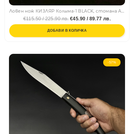
Ловен нож КИЗЛЯР Колыма-1 BLACK, стомана АUS-8, кожена кания, Kizlyar e подходящ за туризъм и работа
€115.50 / 225.90 лв.
€45.90 / 89.77 лв.
ДОБАВИ В КОЛИЧКА
-57%