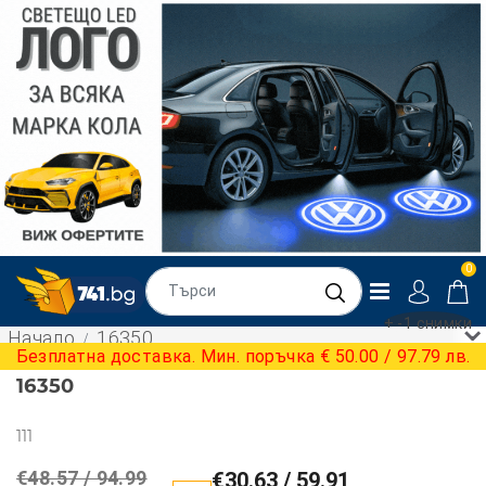
0
+ -1 снимки
Начало
16350
Безплатна доставка. Мин. поръчка € 50.00 / 97.79 лв.
16350
111
€48.57 / 94.99
€30.63 / 59.91