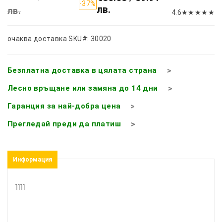
-37%
лв.
лв.
4.6
★
★
★
★
★
очаква доставка
SKU#: 30020
Безплатна доставка в цялата страна
Лесно връщане или замяна до 14 дни
Гаранция за най-добра цена
Прегледай преди да платиш
Информация
1111