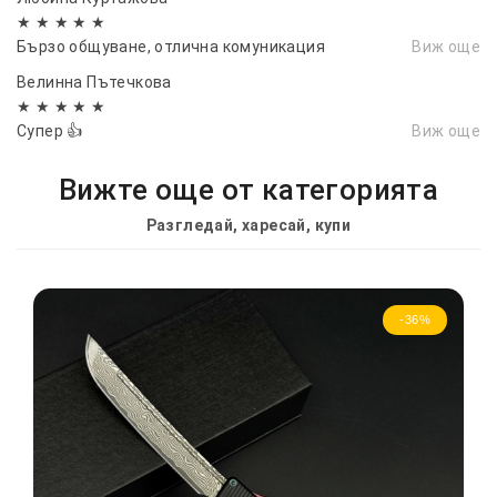
★ ★ ★ ★ ★
Бързо общуване, отлична комуникация
Виж още
Велинна Пътечкова
★ ★ ★ ★ ★
Супер 👍
Виж още
Вижте още от категорията
Разгледай, харесай, купи
-36%