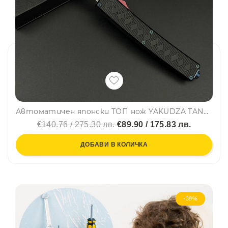
Автоматичен японски ТОП нож YAKUDZA TANTO DAMASK - дамаска стомана VG10 69 layers
€140.76 / 275.30 лв.
€89.90 / 175.83 лв.
ДОБАВИ В КОЛИЧКА
-39%