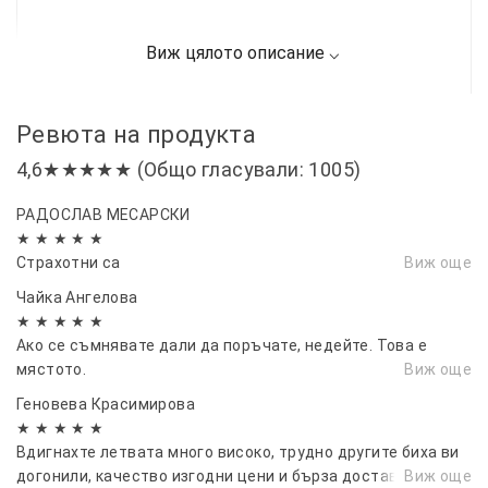
Ревюта на продукта
4,6★★★★★ (Общо гласували: 1005)
РАДОСЛАВ МЕСАРСКИ
★ ★ ★ ★ ★
Страхотни са
Виж още
Чайка Ангелова
★ ★ ★ ★ ★
Ако се съмнявате дали да поръчате, недейте. Това е
мястото.
Виж още
Геновева Красимирова
★ ★ ★ ★ ★
Вдигнахте летвата много високо, трудно другите биха ви
догонили, качество изгодни цени и бърза доставка.
Виж още