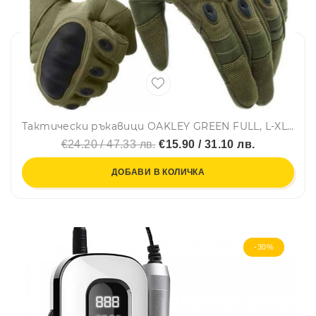
Тактически ръкавици OAKLEY GREEN FULL, L-XL - за спорт, лов, туризъм , мотоциклетизъм, патрул и бой
€24.20 / 47.33 лв.
€15.90 / 31.10 лв.
ДОБАВИ В КОЛИЧКА
-30%