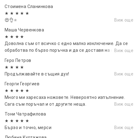
Стоимена Сланинкова
★ ★ ★ ★ ★
😍👌⭐
Виж още
Маша Червенкова
★ ★ ★ ★
Доволна съм от всичко с едно малко изключение. Да се
обработва по бързо поръчка и да се доставя на клиента
Виж още
до 3 работни дни.
Геро Петров
★ ★ ★ ★
Продължавайте в същия дух!
Виж още
Георги Георгиев
★ ★ ★ ★ ★
Много ми харесаха ножовете. Невероятно изпълнение.
Сага съм поръчал и от другите неща.
Виж още
Тони Чатрафилова
★ ★ ★ ★ ★
Бързо и точно, мерси
Виж още
Любина Куртажова