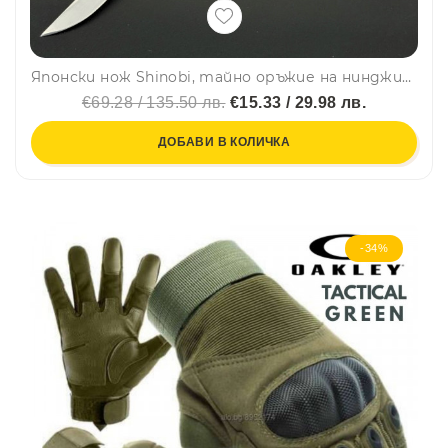
Японски нож Shinobi, тайно оръжие на нинджите, инструментална стомана M390, кания палисандър
€69.28 / 135.50 лв.
€15.33 / 29.98 лв.
ДОБАВИ В КОЛИЧКА
-34%