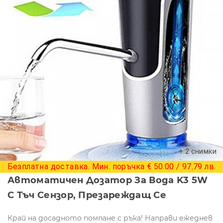
+ 2 снимки
Безплатна доставка. Мин. поръчка € 50.00 / 97.79 лв.
Автоматичен Дозатор За Вода K3 5W
С Тъч Сензор, Презареждащ Се
Край на досадното помпане с ръка! Направи ежеднев