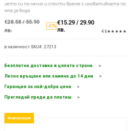
ието си по-лесно и спести време с иновативната по
мпа за вода
€28.58 / 55.90
€15.29 / 29.90
-47%
лв.
лв.
4.6
★
★
★
★
★
в наличност
SKU#: 27213
Безплатна доставка в цялата страна
Лесно връщане или замяна до 14 дни
Гаранция за най-добра цена
Прегледай преди да платиш
Информация