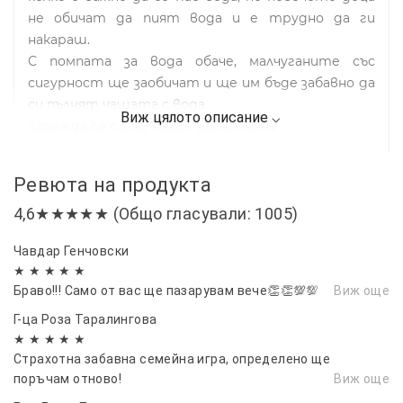
не обичат да пият вода и е трудно да ги
накараш.
С помпата за вода обаче, малчуганите със
сигурност ще заобичат и ще им бъде забавно да
си пълнят чашата с вода.
Зарежда се с USB кабел, икономична
Ревюта на продукта
4,6★★★★★ (Общо гласували: 1005)
Чавдар Генчовски
★ ★ ★ ★ ★
Браво!!! Само от вас ще пазарувам вече👏👏💯💯
Виж още
Г-ца Роза Таралингова
★ ★ ★ ★ ★
Страхотна забавна семейна игра, определено ще
поръчам отново!
Виж още