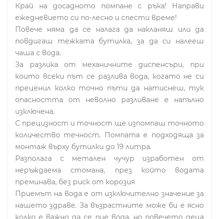
Край на досадното помпане с ръка! Направи
ежедневието си по-лесно и спести време!
Повече няма да се налага да накланяш или да
повдигаш тежката бутилка, за да си налееш
чаша с вода.
За разлика от механичните диспенсъри, при
които всеки път се разлива вода, когато не си
преценил колко точно пъти да натиснеш, тук
опасността от неволно разливане е напълно
изключена.
С прецизност и точност ще изпомпаш точното
количество течност. Помпата е подходяща за
монтаж върху бутилки до 19 литра.
Разполага с метален чучур изработен от
неръждаема стомана, през който водата
преминава, без риск от корозия
Приемът на вода е от изключително значение за
нашето здраве. За възрастните може би е ясно
колко е важно да се пие вода, но повечето деца