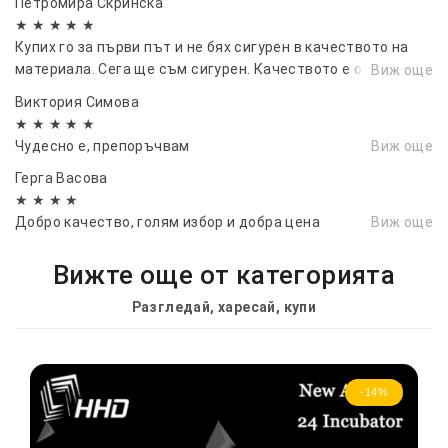
Петромира Скринска
★ ★ ★ ★ ★
Купих го за първи път и не бях сигурен в качеството на
материала. Сега ще съм сигурен. Качеството е отлично.
Виж още
Точно от каквото имах нужда
Виктория Симова
★ ★ ★ ★ ★
Чудесно е, препоръчвам
Виж още
Герга Васовa
★ ★ ★ ★
Добро качество, голям избор и добра цена
Виж още
Вижте още от категорията
Разгледай, харесай, купи
-14%