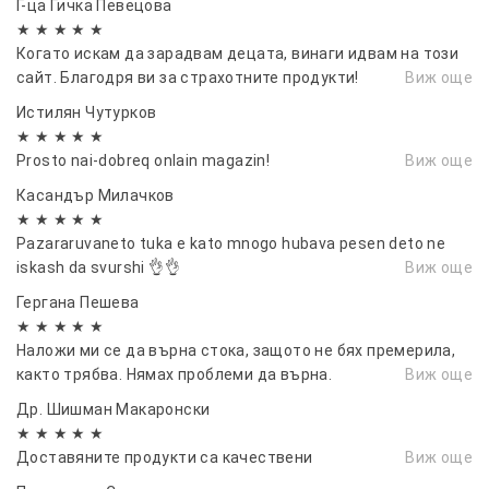
Г-ца Гичка Певецова
★ ★ ★ ★ ★
Когато искам да зарадвам децата, винаги идвам на този
сайт. Благодря ви за страхотните продукти!
Виж още
Истилян Чутурков
★ ★ ★ ★ ★
Prosto nai-dobreq onlain magazin!
Виж още
Касандър Милачков
★ ★ ★ ★ ★
Pazararuvaneto tuka e kato mnogo hubava pesen deto ne
iskash da svurshi 👌👌
Виж още
Гергана Пешева
★ ★ ★ ★ ★
Наложи ми се да върна стока, защото не бях премерила,
както трябва. Нямах проблеми да върна.
Виж още
Др. Шишман Макаронски
★ ★ ★ ★ ★
Доставяните продукти са качествени
Виж още