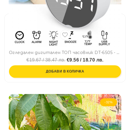
Огледален дигитален ТОП часовник DT-6505 - кръгъл, с аларма, термометър, големи цифри и много екстри
€19.67 / 38.47 лв.
€9.56 / 18.70 лв.
ДОБАВИ В КОЛИЧКА
-32%