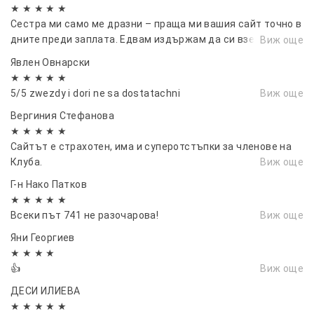
★ ★ ★ ★ ★
Сестра ми само ме дразни – праща ми вашия сайт точно в
дните преди заплата. Едвам издържам да си взема
Виж още
парите, за да поръчам.
Явлен Овнарски
★ ★ ★ ★ ★
5/5 zwezdy i dori ne sa dostatachni
Виж още
Вергиния Стефанова
★ ★ ★ ★ ★
Сайтът е страхотен, има и суперотстъпки за членове на
Клуба.
Виж още
Г-н Нако Патков
★ ★ ★ ★ ★
Всеки път 741 не разочарова!
Виж още
Яни Георгиев
★ ★ ★ ★
👍
Виж още
ДЕСИ ИЛИЕВА
★ ★ ★ ★ ★