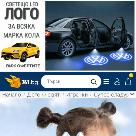
0
Начало
Детски свят
Играчки
Супер сладурск