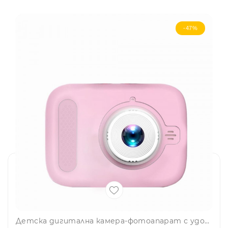
-47%
Детска дигитална камера-фотоапарат с удобна дръжка РОЗОВА