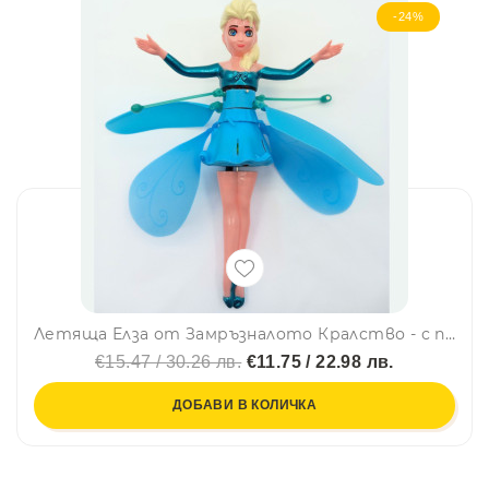
-24%
Летяща Елза от Замръзналото Кралство - с презареждаща се батерия и независим полет, BFO2
€15.47 / 30.26 лв.
€11.75 / 22.98 лв.
ДОБАВИ В КОЛИЧКА