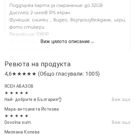
Поддържа карта за съхранение: до 32GB
Дисплей: 2-инчов IPS екран
Функция: снимки , видео, възпроизвеждане, игри,
фото стикери
Резолюция: 1080P
Време за зареждане: 3 часа
Видео формат: AVI
Капацитет на батерията: 600mAh
Ревюта на продукта
Живот на батерията: 2ч
Напрежение за зареждане: DC 5V
4,6★★★★★ (Общо гласували: 1005)
Комплект:
ЯСЕН АВАЗОВ
1 х детска камера
★ ★ ★ ★ ★
1 х ръководство
Най- добрите в България👌
Виж още
1 х USB кабел
Мара-антоанета Йоткова
1 х връзка за врат
★ ★ ★ ★ ★
Dovolna sum.
Виж още
Милкана Колева