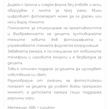
Дизайн с кръгла и сладка форма без ръбове и ъгли,
оборудван с лента за през рамо. Мини
цифровият фотоапарат може да се държи или
носи върху тялото.
Помогнете за стимулиране на креативността
и въображението на децата, култивирайте
техните хобита във фотографията и
упражнявайте тяхната физическа координация.
Забавната камера, е по-специална от мобилните
телефони и игровите конзоли и е безвредна за
децата.
Това е отличен подарък за децата да изследват
собствения си свят.
Разнообразие от режими на фотостикери
помагат на децата да уловят всеки прекрасен
момент, а детската камера също поддържа
различни игри.
Материал: ABS + силикон