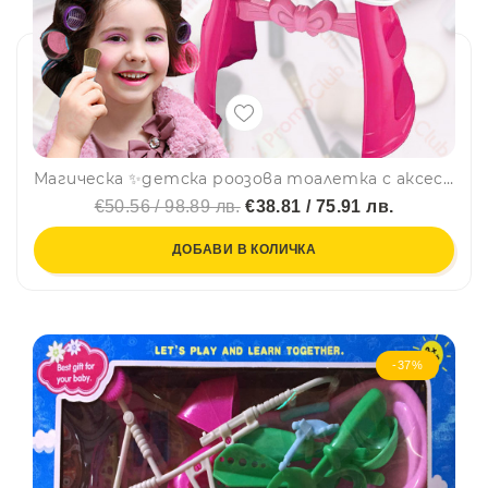
Магическа ✨детска роозова тоалетка с аксесоари 🎀
€50.56 / 98.89 лв.
€38.81 / 75.91 лв.
ДОБАВИ В КОЛИЧКА
-37%