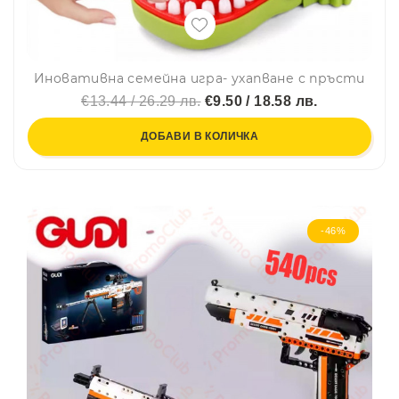
Иновативна семейна игра- ухапване с пръсти
€13.44 / 26.29 лв.
€9.50 / 18.58 лв.
ДОБАВИ В КОЛИЧКА
-46%