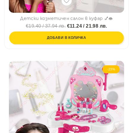
Детски козметичен салон в куфар 💅👄
€19.40 / 37.94 лв.
€11.24 / 21.98 лв.
ДОБАВИ В КОЛИЧКА
-23%